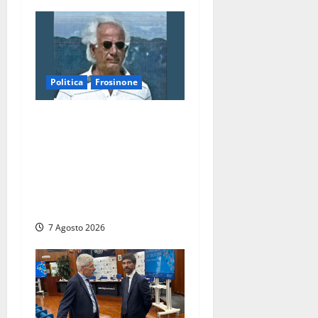
Politica
Frosinone
Verso le elezioni di
Frosinone, il Polo Civico si
allarga ancora: ufficiale
l’ingresso di Giorgio
Ceccarelli dopo Emanuela
Turri
7 Agosto 2026