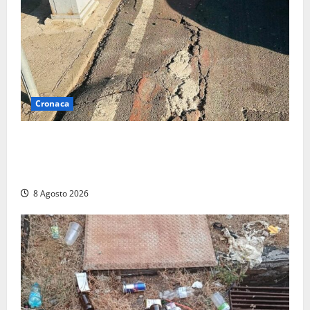
Cronaca
A Tarquinia Lido un Ferragosto tra immondizia, pista
ciclabile “da motocross” e proteste: “Il sindaco
pensa solo a fare cassa” (FOTO)
8 Agosto 2026