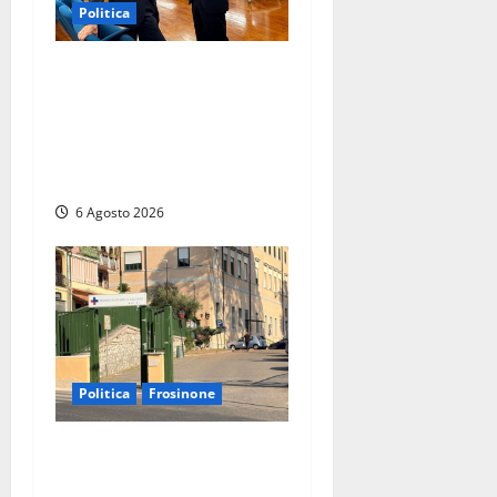
Politica
Sicurezza nei Comuni del
Lazio, il consigliere Sabatini
(FdI) presenta proposta di
legge per alzare la qualità
della vita
6 Agosto 2026
Politica
Frosinone
Ceccano, Sanità: la Regione
e il centrodestra ‘firmano’ il