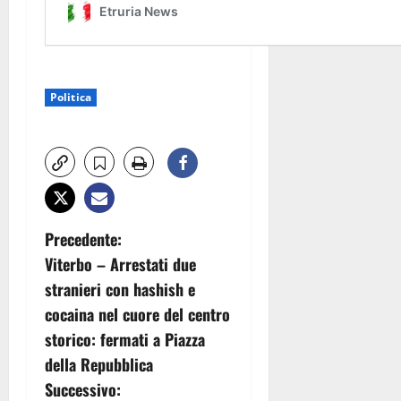
Politica
N
Precedente:
Viterbo – Arrestati due
a
stranieri con hashish e
v
cocaina nel cuore del centro
storico: fermati a Piazza
i
della Repubblica
g
Successivo: