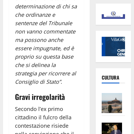
determinazione di chi sa
che ordinanze e
sentenze del Tribunale
non vanno commentate
ma possono anche
essere impugnate, ed è
proprio su questa base
che si delinea la
strategia per ricorrere al
CULTURA
Consiglio di Stato”
.
Gravi irregolarità
Vite
–
Secondo l’ex primo
L’Un
cittadino il fulcro della
ampl
Saba
la
contestazione risiede
–
No
nella convinzione che il