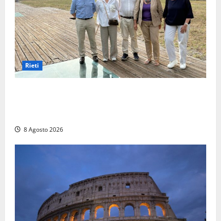
Rieti
Monteleone Sabino (Ri), l’assessore Rinaldi al
“Trebula Muteasca”: «Fare sistema per valorizzare il
sito archeologico»
8 Agosto 2026