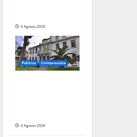
decreto per la Casa della
Comunità e rivendicano la
vittoria politica
6 Agosto 2026
Politica
Civitavecchia
Civitavecchia – Fratelli
d’Italia sulle Terme
Imperiali: “Piendibene e
Cangani spieghino perché
stanno bloccando
un’occasione storica”
6 Agosto 2026