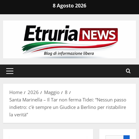
Vai
8 Agosto 2026
al
contenuto
Menu
principale
Home
2026
Maggio
8
Santa Marinella – Il Tar non ferma Tidei: “Nessun passo
indietro: c’è sempre un Giudice a Berlino per ristabilire
la verità”
Ricerca