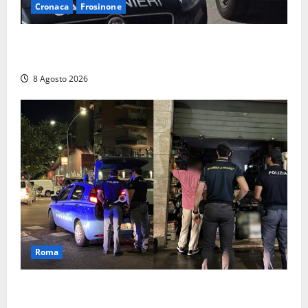
Cronaca
Frosinone
Anziano bloccato con lo spray al peperoncino: per
un 73enne di Esperia scatta la libertà vigilata
8 Agosto 2026
Roma
Roma – Val Melaina, blitz interforze nel quartiere:
chiusi un bar e un minimarket, quasi 40mila euro di