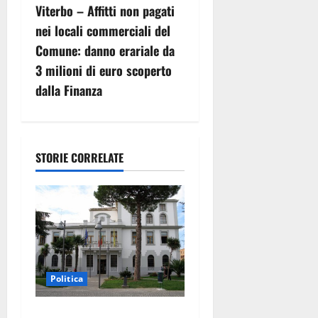
Viterbo – Affitti non pagati
a
nei locali commerciali del
z
Comune: danno erariale da
3 milioni di euro scoperto
i
dalla Finanza
o
n
STORIE CORRELATE
e
a
r
t
Politica
i
Civitavecchia – Accesso agli