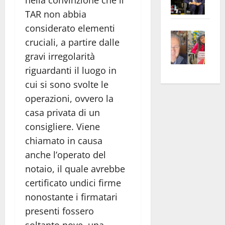
Pian
Tax
TAR non abbia
apre
Area
considerato elementi
Vite
la
sogl
cruciali, a partire dalle
–
rass
Isee
gravi irregolarità
A
atte
a
riguardanti il luogo in
Omb
anc
26mi
cui si sono svolte le
Fest
Cont
euro
Fron
Vald
per
operazioni, ovvero la
e
e
l’an
casa privata di un
Gabb
Zang
acca
consigliere. Viene
vis
202
chiamato in causa
a
anche l’operato del
vis
notaio, il quale avrebbe
certificato undici firme
nonostante i firmatari
presenti fossero
soltanto nove, una