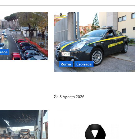
naca
Roma
Cronaca
i a Viale Trento,
edenti arrestato per
Sorpresi con cocaina e hashish:
istenza
due denunciati a Tor Sapienza
8 Agosto 2026