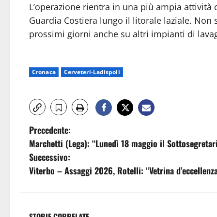
L’operazione rientra in una più ampia attività 
Guardia Costiera lungo il litorale laziale. Non s
prossimi giorni anche su altri impianti di lavag
Cronaca
Cerveteri-Ladispoli
N
Precedente:
Marchetti (Lega): “Lunedì 18 maggio il Sottosegretar
a
Successivo:
v
Viterbo – Assaggi 2026, Rotelli: “Vetrina d’eccellenza
i
g
STORIE CORRELATE