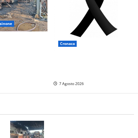
sinone
iame in un
Cronaca
endio in un’azienda
rocielo: distrutti la
Lutto a Viterbo: è morto Massimo
versi mezzi
Maggini, una vita tra politica e
giornalismo
7 Agosto 2026
Strage di bestiame in un devastante
e
incendio in un’azienda agricola a