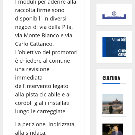
I moduli per aderire alla
raccolta firme sono
disponibili in diversi
negozi di via della Pila,
via Monte Bianco e via
Carlo Cattaneo.
L’obiettivo dei promotori
è chiedere al comune
una revisione
immediata
CULTURA
dell’intervento legato
alla pista ciclabile e ai
Vite
cordoli gialli installati
–
L’Un
lungo le carreggiate.
ampl
La petizione, indirizzata
Saba
la
alla sindaca,
–
No