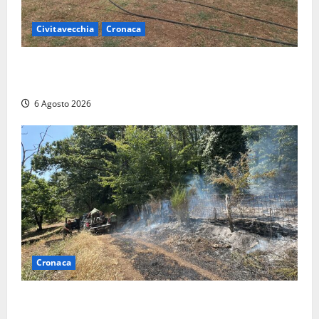
Civitavecchia
Cronaca
Civitavecchia – Vasto incendio al Sasso, maxi
mobilitazione di soccorsi
6 Agosto 2026
Cronaca
Principio di incendio nella Riserva del Lago di Vico:
sul posto tracce di bivacchi abusivi