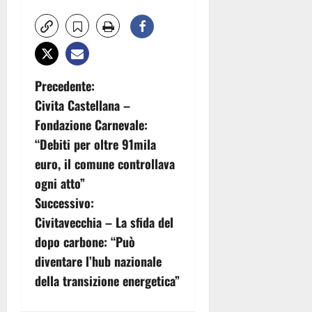
N
Precedente:
Civita Castellana –
a
Fondazione Carnevale:
v
“Debiti per oltre 91mila
euro, il comune controllava
i
ogni atto”
g
Successivo:
Civitavecchia – La sfida del
a
dopo carbone: “Può
z
diventare l’hub nazionale
della transizione energetica”
i