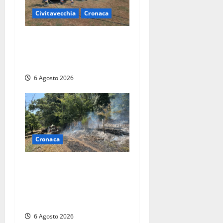
Civitavecchia
Cronaca
Civitavecchia – Vasto
incendio al Sasso, maxi
mobilitazione di soccorsi
6 Agosto 2026
Cronaca
Principio di incendio nella
Riserva del Lago di Vico: sul
posto tracce di bivacchi
abusivi
6 Agosto 2026