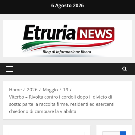
Vai
6 Agosto 2026
al
contenuto
Menu
principale
Home
2026
Maggio
19
Viterbo – Rivolta contro i cordoli dopo il divieto di
sosta: parte la raccolta firme, residenti ed esercenti
chiedono di cambiare la viabilità
Ricerca