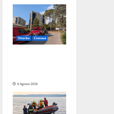
Viterbo
Cronaca
Viterbo, paura in via
Murialdo: anziano minaccia
di lanciarsi dal settimo
piano, salvato dai
soccorritori (FOTO)
6 Agosto 2026