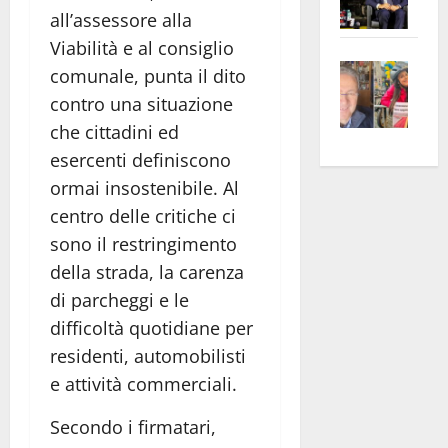
Pian
Tax
all’assessore alla
apre
Area
Viabilità e al consiglio
Vite
la
sogl
comunale, punta il dito
–
rass
Isee
contro una situazione
A
atte
a
che cittadini ed
Omb
anc
26mi
esercenti definiscono
Fest
Cont
euro
ormai insostenibile. Al
Fron
Vald
per
centro delle critiche ci
e
e
l’an
Gabb
Zang
sono il restringimento
acca
vis
202
della strada, la carenza
a
di parcheggi e le
vis
difficoltà quotidiane per
residenti, automobilisti
e attività commerciali.
Secondo i firmatari,