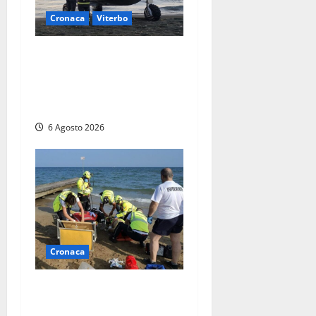
Cronaca
Viterbo
Imbarcazione si capovolge
al Lago di Bolsena, quattro
persone messe in salvo dai
vigili del fuoco
6 Agosto 2026
Cronaca
Tuffo vietato dal pontile,
muore un 17enne dopo