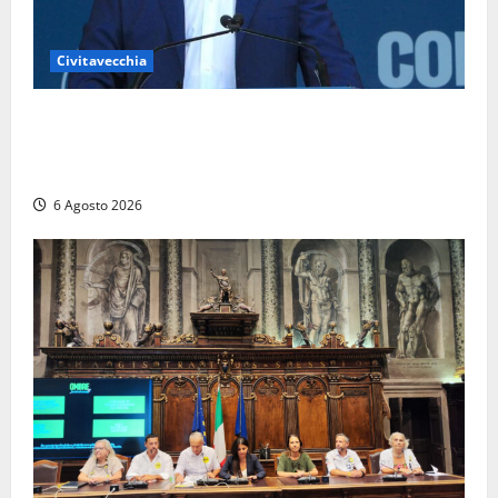
Civitavecchia
Civitavecchia – Fosso Crepacuore, Grasso (FdI): “Il
Comune sapeva del parere favorevole al rinnovo
dell’AIA e non ha informato il Consiglio”
6 Agosto 2026