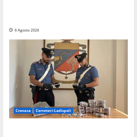
Sicurezza nei Comuni del Lazio, il consigliere
Sabatini (FdI) presenta proposta di legge per alzare
la qualità della vita
6 Agosto 2026
Cronaca
Cerveteri-Ladispoli
Blitz dei Carabinieri a Ladispoli: in una casa trovati
7 kg di hashish e una donna chiusa a chiave