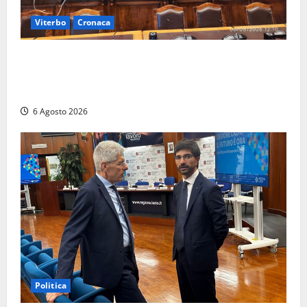
Viterbo
Cronaca
Viterbo – Ombre Festival chiude con successo e
pensa al futuro: “Ora progetto pilota per una Fiera
del Libro nella Tuscia”
6 Agosto 2026
Politica