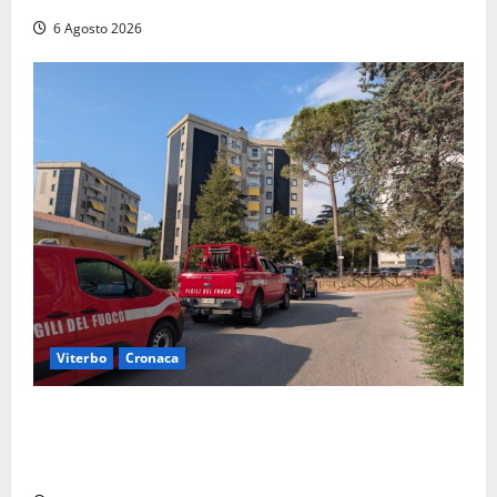
6 Agosto 2026
Viterbo
Cronaca
Viterbo, paura in via Murialdo: anziano minaccia di
lanciarsi dal settimo piano, salvato dai soccorritori
(FOTO)