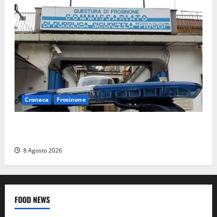
Cronaca
Frosinone
Auto sospetta fermata a Fiuggi: la polizia trova un
coltello, cocaina e hashish. Quattro nei guai
8 Agosto 2026
FOOD NEWS
Food News
Viterbo