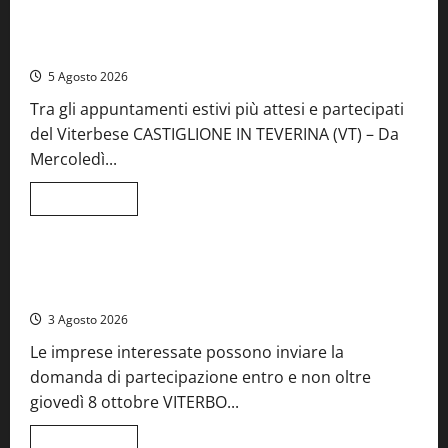
A Castiglione in Teverina la 41esima festa del Vino: cantine
aperte, musica e spettacolo
5 Agosto 2026
Tra gli appuntamenti estivi più attesi e partecipati
del Viterbese CASTIGLIONE IN TEVERINA (VT) – Da
Mercoledì...
Leggi
Leggi tutto
di
Food News
più
su
A
Castiglione
Birre Preziose, aperte le iscrizioni al Concorso regionale
in
del Lazio
Teverina
la
3 Agosto 2026
41esima
festa
Le imprese interessate possono inviare la
del
Vino:
domanda di partecipazione entro e non oltre
cantine
aperte,
giovedì 8 ottobre VITERBO...
musica
e
spettacolo
Leggi
Leggi tutto