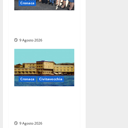
Cronaca
I giovani agenti della Polizia
donano oltre 3mila euro in
beneficenza
9 Agosto 2026
Cronaca
Civitavecchia
Istituto Santa Cecilia, stop
agli infermieri di notte: la
preoccupazione di famiglie
e pazienti
9 Agosto 2026