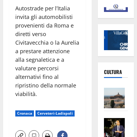
Autostrade per l’Italia
invita gli automobilisti
provenienti da Roma e
diretti verso
Civitavecchia o la Aurelia
a prestare attenzione
alla segnaletica e a
valutare percorsi
CULTURA
alternativi fino al
ripristino della normale
Vite
viabilità.
–
L’Un
ampl
Cronaca
Cerveteri-Ladispoli
Saba
la
–
No
Pian
Tax