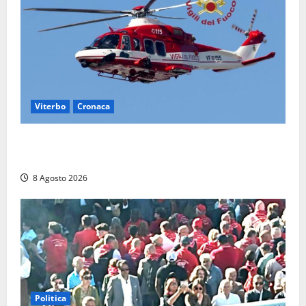
Viterbo
Cronaca
Scattano le ricerche per un piccolo elicottero
precipitato a Sutri: era un falso allarme
8 Agosto 2026
Politica