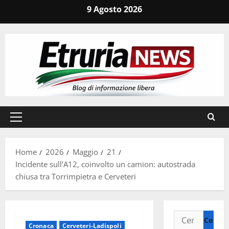
Vai
9 Agosto 2026
al
contenuto
Menu
principale
Home
2026
Maggio
21
Incidente sull’A12, coinvolto un camion: autostrada
chiusa tra Torrimpietra e Cerveteri
Ricerca
Cronaca
Cerveteri-Ladispoli