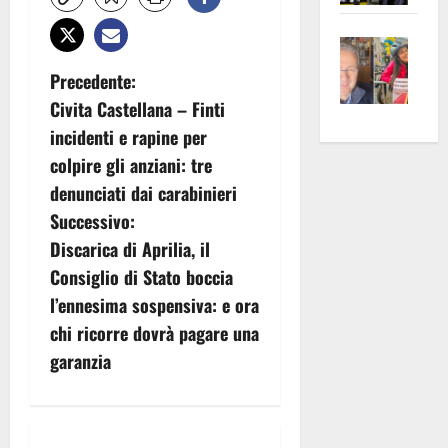
apre
Area
Vite
la
sogl
–
rass
Isee
N
Precedente:
A
atte
a
Civita Castellana – Finti
a
Omb
anc
26mi
incidenti e rapine per
Fest
Cont
euro
v
colpire gli anziani: tre
Fron
Vald
per
denunciati dai carabinieri
e
e
l’an
i
Gabb
Zang
Successivo:
acca
vis
g
202
Discarica di Aprilia, il
a
Consiglio di Stato boccia
a
vis
l’ennesima sospensiva: e ora
z
chi ricorre dovrà pagare una
garanzia
i
o