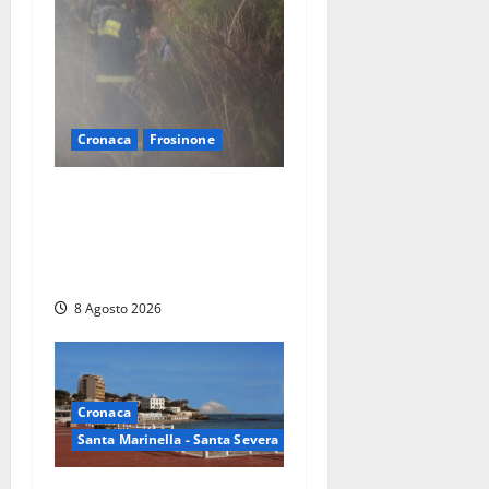
Cronaca
Frosinone
Escursionisti si perdono
durante la bufera nelle
montagne di Sora. Elicottero
bloccato, soccorsi da terra
8 Agosto 2026
Cronaca
Santa Marinella - Santa Severa