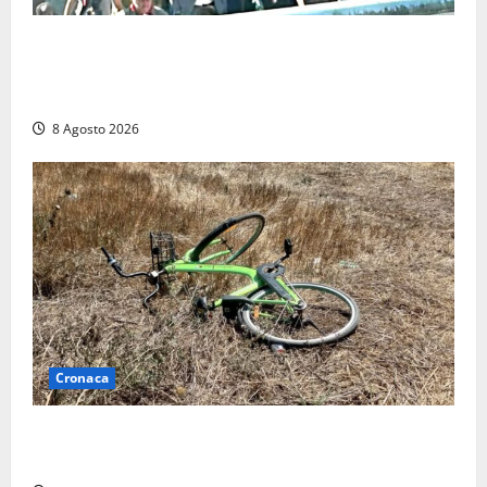
“Cgil volta le spalle a La Russa e Sberna” a
Marcinelle, Meloni: “Gesto vergognoso”. Landini
replica: “Falso”
8 Agosto 2026
Cronaca
Allarme biciclette a Montalto Marina: «Furti
ovunque, ormai sembra un bike sharing illegale»