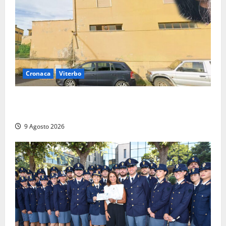
Cronaca
Viterbo
Morte della 23enne Benedetta all’ex consorzio
agrario, fatale il “festino” del compleanno
9 Agosto 2026