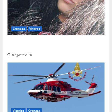
Cronaca
Viterbo
Aveva compiuto 23 anni ieri: Benedetta trovata
morta nell’ex Consorzio agrario
8 Agosto 2026
Viterbo
Cronaca