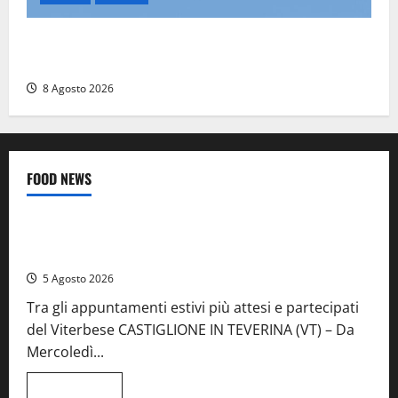
Scattano le ricerche per un piccolo elicottero
precipitato a Sutri: era un falso allarme
8 Agosto 2026
FOOD NEWS
Food News
Viterbo
A Castiglione in Teverina la 41esima festa del Vino: cantine
aperte, musica e spettacolo
5 Agosto 2026
Tra gli appuntamenti estivi più attesi e partecipati
del Viterbese CASTIGLIONE IN TEVERINA (VT) – Da
Mercoledì...
Leggi
Leggi tutto