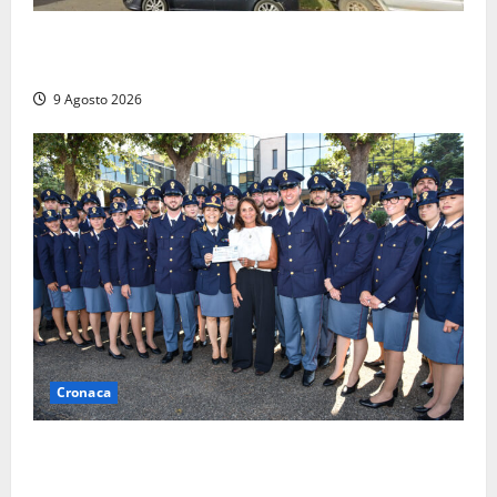
Morte della 23enne Benedetta all’ex consorzio
agrario, fatale il “festino” del compleanno
9 Agosto 2026
Cronaca
I giovani agenti della Polizia donano oltre 3mila
euro in beneficenza