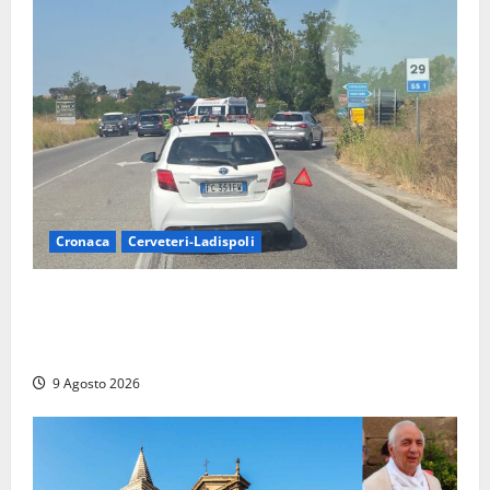
Cronaca
Cerveteri-Ladispoli
Grave incidente sull’Aurelia tra Ladispoli e
Torrimpietra, corsia per Civitavecchia bloccata per
due ore
9 Agosto 2026