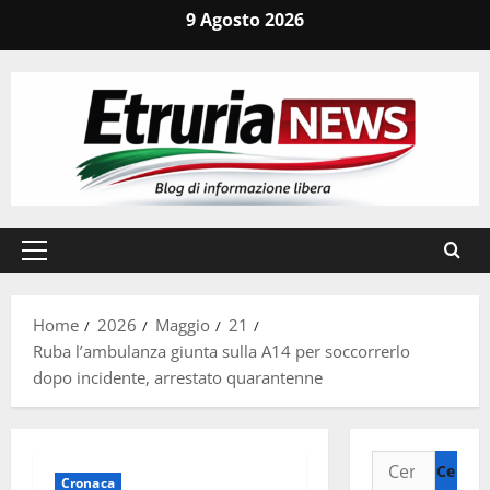
Vai
9 Agosto 2026
al
contenuto
Menu
principale
Home
2026
Maggio
21
Ruba l’ambulanza giunta sulla A14 per soccorrerlo
dopo incidente, arrestato quarantenne
Ricerca
Cronaca