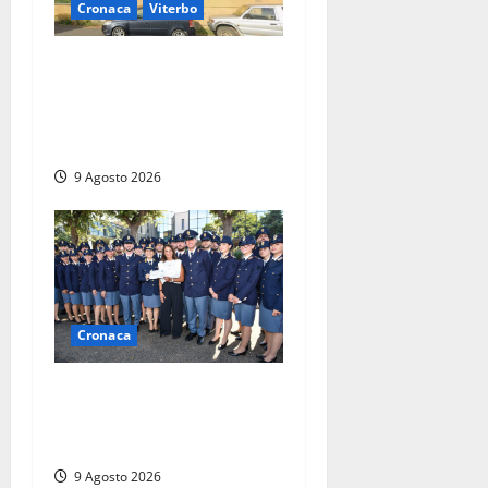
Cronaca
Viterbo
Morte della 23enne
Benedetta all’ex consorzio
agrario, fatale il “festino”
del compleanno
9 Agosto 2026
Cronaca
I giovani agenti della Polizia
donano oltre 3mila euro in
beneficenza
9 Agosto 2026