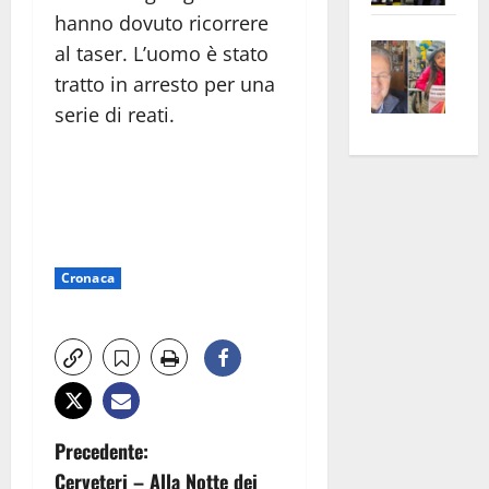
apre
Area
hanno dovuto ricorrere
Vite
la
sogl
al taser. L’uomo è stato
–
rass
Isee
tratto in arresto per una
A
atte
a
serie di reati.
Omb
anc
26mi
Fest
Cont
euro
Fron
Vald
per
e
e
l’an
Gabb
Zang
acca
vis
202
Cronaca
a
vis
N
Precedente:
Cerveteri – Alla Notte dei