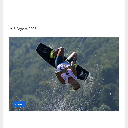
Escursionisti si perdono durante la bufera nelle
montagne di Sora. Elicottero bloccato, soccorsi da
terra
8 Agosto 2026
Sport
Rieti – Mondiali di Wakeboard 2026, Noa Gualtieri è
campione del mondo Under 14