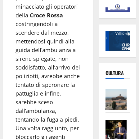
minacciato gli operatori
della
Croce Rossa
costringendoli a
scendere dal mezzo,
mettendosi quindi alla
guida dell’ambulanza a
sirene spiegate, non
soddisfatto, all’arrivo dei
CULTURA
poliziotti, avrebbe anche
tentato di speronare la
Vite
pattuglia e infine,
–
sarebbe sceso
L’Un
dall’ambulanza,
ampl
tentando la fuga a piedi.
Saba
la
Una volta raggiunto, per
–
No
bloccarlo gli agenti
Pian
Tax