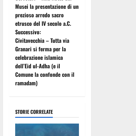
a
Musei la presentazione di un
v
prezioso arredo sacro
etrusco del IV secolo a.C.
i
Successivo:
g
Civitavecchia – Tutta via
Granari si ferma per la
a
celebrazione islamica
z
dell’Eid ul-Adha (e il
Comune la confonde con il
i
ramadam)
o
n
STORIE CORRELATE
e
a