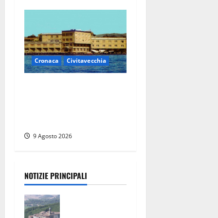
Cronaca
Civitavecchia
Istituto Santa Cecilia, stop
agli infermieri di notte: la
preoccupazione di famiglie
e pazienti
9 Agosto 2026
NOTIZIE PRINCIPALI
Scossa di
terremoto