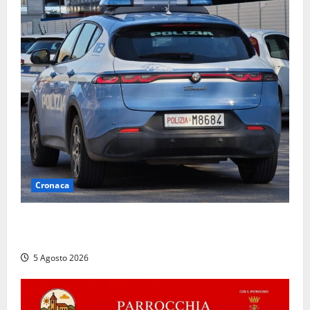
Cronaca
Civitavecchia, intrusione notturna nella nuova sede
della Asl Roma 4: uffici messi a soqquadro
5 Agosto 2026