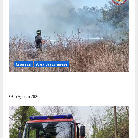
Cronaca
Area Braccianese
Vasto incendio ad Anguillara, fiamme vicino alle
abitazioni: mobilitati i Vigili del fuoco
5 Agosto 2026