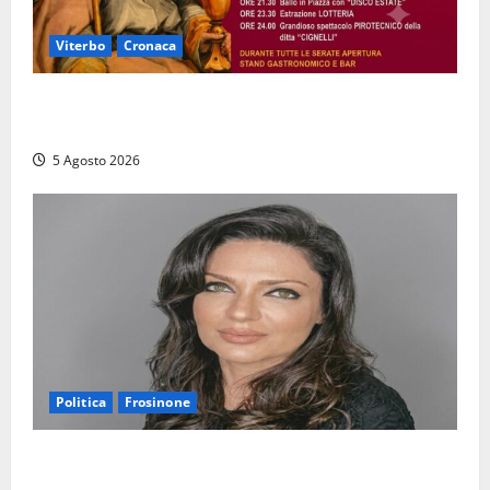
Viterbo
Cronaca
Vetriolo – Festeggiamenti di San Donato, il paese in
festa: ecco il ricco programma
5 Agosto 2026
Politica
Frosinone
Frosinone – Polo Civico, colpaccio in vista delle
prossime Comunali: entra la dottoressa Emanuela