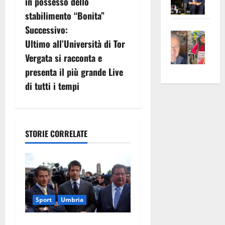
in possesso dello
Pian
Tax
v
stabilimento “Bonita”
apre
Area
Successivo:
i
Vite
la
sogl
Ultimo all’Università di Tor
–
rass
Isee
g
Vergata si racconta e
A
atte
a
presenta il più grande Live
Omb
anc
26mi
a
Fest
Cont
di tutti i tempi
euro
Fron
z
Vald
per
e
e
l’an
i
Gabb
Zang
acca
STORIE CORRELATE
vis
202
o
a
vis
n
e
Sport
Umbria
a