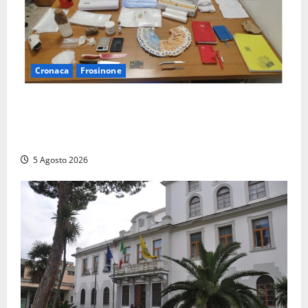
Cronaca
Frosinone
(FOTO) Frosinone, il ‘fiume del crack’: conquistato
sul Cosa il fortino della droga, 4 arresti…
multietnici
5 Agosto 2026