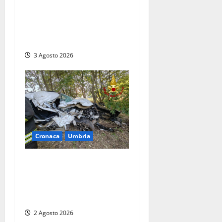
Tragedia sulla Rieti-Terni,
sei morti e 34 i feriti.
Proietti: «Uno scenario di
guerra»
3 Agosto 2026
Cronaca
Umbria
Orvieto – Auto distrutta
nello schianto, due ragazze
vive per miracolo ma una è
in codice rosso
2 Agosto 2026