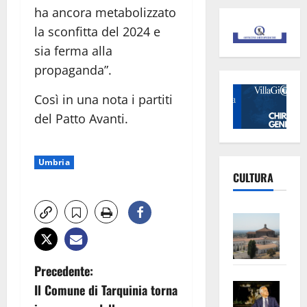
ha ancora metabolizzato
la sconfitta del 2024 e
sia ferma alla
propaganda”.
Così in una nota i partiti
del Patto Avanti.
Umbria
CULTURA
Vite
–
L’Un
N
ampl
Precedente:
Saba
la
Il Comune di Tarquinia torna
a
–
No