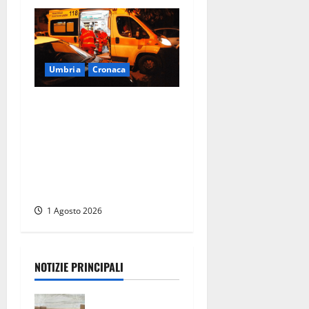
Umbria
Cronaca
Tragedia in un albergo di
Perugia: morto un
musicista e una donna
gravissima, ipotesi
intossicazione da
monossido
1 Agosto 2026
NOTIZIE PRINCIPALI
Tarquinia –