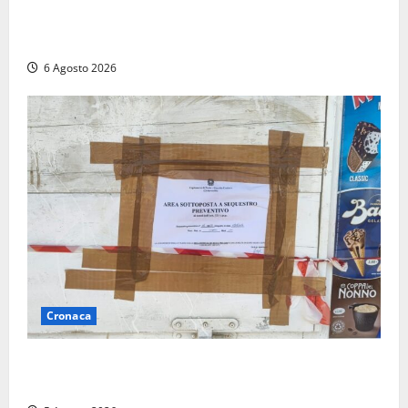
attività di Sogin. Dopo il reattore RTS-1 del Cisam
anche il covertitore Euracos di Pavia
6 Agosto 2026
Cronaca
Tarquinia – Sant’Agostino, il Comune chiude un
chiosco dello stabilimento “La Scogliera”