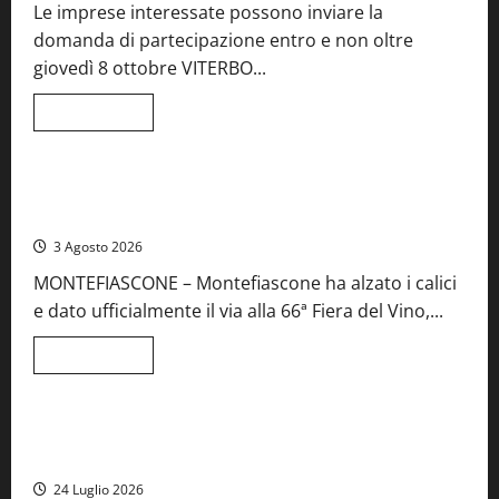
Le imprese interessate possono inviare la
del
Vino:
domanda di partecipazione entro e non oltre
cantine
aperte,
giovedì 8 ottobre VITERBO...
musica
e
spettacolo
Leggi
Leggi tutto
di
Viterbo
Food News
più
su
Birre
Preziose,
Montefiascone brinda alla sua Fiera del Vino: inaugurazione
aperte
da record per la 66ª edizione
le
iscrizioni
3 Agosto 2026
al
Concorso
MONTEFIASCONE – Montefiascone ha alzato i calici
regionale
del
e dato ufficialmente il via alla 66ª Fiera del Vino,...
Lazio
Leggi
Leggi tutto
di
Food News
più
su
Montefiascone
brinda
Stecca x Esterina: una serata a quattro mani tra Roma e il
alla
mare di Civitavecchia
sua
Fiera
24 Luglio 2026
del