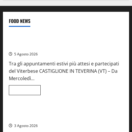
FOOD NEWS
Food News
Viterbo
A Castiglione in Teverina la 41esima festa del Vino: cantine
aperte, musica e spettacolo
5 Agosto 2026
Tra gli appuntamenti estivi più attesi e partecipati
del Viterbese CASTIGLIONE IN TEVERINA (VT) – Da
Mercoledì...
Leggi
Leggi tutto
di
Food News
più
su
A
Castiglione
Birre Preziose, aperte le iscrizioni al Concorso regionale
in
del Lazio
Teverina
la
3 Agosto 2026
41esima
festa