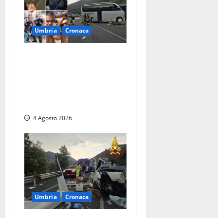
Umbria
Cronaca
Strage sulla Rieti-Terni, il
bilancio si aggrava ancora:
sette morti e oltre 30 feriti.
Una vittima è deceduta in
ospedale
4 Agosto 2026
Umbria
Cronaca