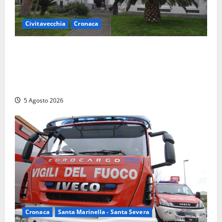
Civitavecchia
Cronaca
Fratelli d’Italia Civitavecchia: “Precedente
gravissimo. Sindaco e Presidente del Consiglio
calpestano diritti dell’opposizione. Piena solidarietà
a Frascarelli”
5 Agosto 2026
Cronaca
Santa Marinella - Santa Severa