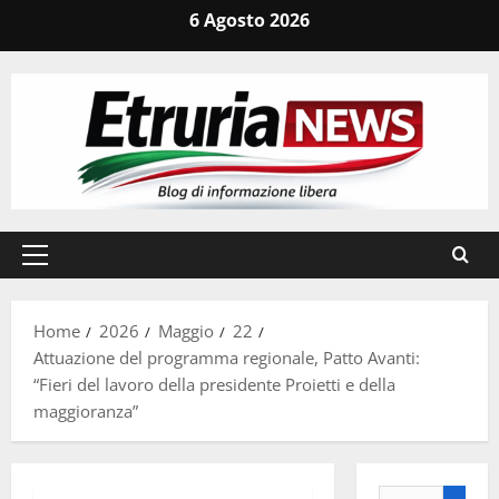
Vai
6 Agosto 2026
al
contenuto
Menu
principale
Home
2026
Maggio
22
Attuazione del programma regionale, Patto Avanti:
“Fieri del lavoro della presidente Proietti e della
maggioranza”
Ricerca