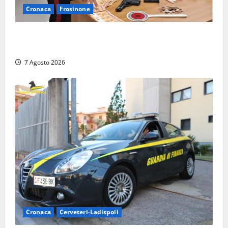
Cronaca
Frosinone
Assalto armato al Conad di Ceccano: lo schianto in
camper e l’arresto lampo a Frosinone
7 Agosto 2026
Cronaca
Cerveteri-Ladispoli