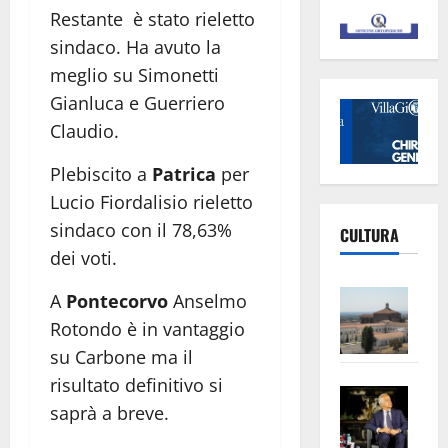
Restante è stato rieletto
sindaco. Ha avuto la
meglio su Simonetti
Gianluca e Guerriero
Claudio.
Plebiscito a
Patrica
per
Lucio Fiordalisio rieletto
sindaco con il 78,63%
CULTURA
dei voti.
Vite
A
Pontecorvo
Anselmo
–
Rotondo è in vantaggio
L’Un
su Carbone ma il
ampl
risultato definitivo si
Saba
la
saprà a breve.
–
No
Pian
Tax