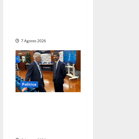
Frosinone, il Polo Civico si
allarga ancora: ufficiale
l’ingresso di Giorgio
Ceccarelli dopo Emanuela
Turri
7 Agosto 2026
Politica
Sicurezza nei Comuni del
Lazio, il consigliere Sabatini
(FdI) presenta proposta di
legge per alzare la qualità
della vita