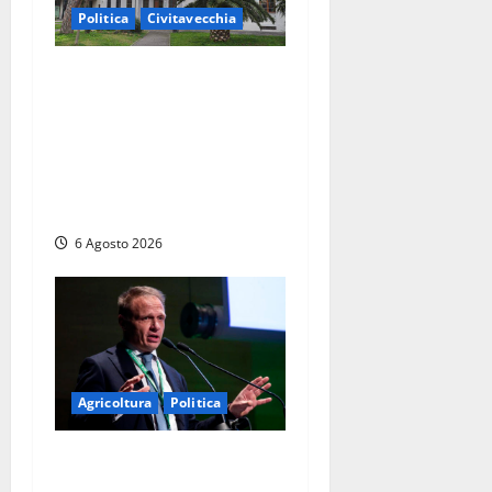
Politica
Civitavecchia
Civitavecchia – Fratelli
d’Italia sulle Terme
Imperiali: “Piendibene e
Cangani spieghino perché
stanno bloccando
un’occasione storica”
6 Agosto 2026
Agricoltura
Politica
Agricoltura, con
Coltivaitalia 1 miliardo di