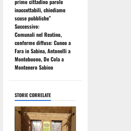
primo cittadino parole
v
inaccettabili, chiediamo
scuse pubbliche”
i
Successivo:
g
Comunali nel Reatino,
conferme diffuse: Cuneo a
a
Fara in Sabina, Antonelli a
z
Montebuono, De Cola a
Montenero Sabino
i
o
n
STORIE CORRELATE
e
a