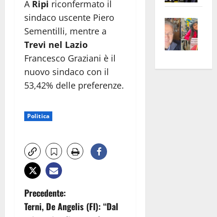
A
Ripi
riconfermato il
apre
Area
sindaco uscente Piero
Vite
la
sogl
Sementilli, mentre a
–
rass
Isee
Trevi nel Lazio
A
atte
a
Omb
anc
Francesco Graziani è il
26mi
Fest
Cont
euro
nuovo sindaco con il
Fron
Vald
per
53,42% delle preferenze.
e
e
l’an
Gabb
Zang
acca
Politica
vis
202
a
vis
N
Precedente:
Terni, De Angelis (FI): “Dal
a