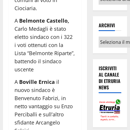
comuni al voto in
argomenti
Ciociaria.
A
Belmonte Castello,
ARCHIVI
Carlo Medagli è stato
eletto sindaco con i 322
Archivi
i voti ottenuti con la
Lista “Belmonte Riparte”,
battendo il sindaco
ISCRIVITI
uscente
AL CANALE
DI ETRURIA
A
Boville Ernica
il
NEWS
nuovo sindaco è
Benvenuto Fabrizi, in
netto vantaggio su Enzo
Perciballi e sull’altro
sfidante Arcangelo