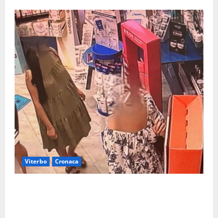
Viterbo
Cronaca
Svaligiano una farmacia a Viterbo davanti alle
telecamere, poi commettono altri furti a Orte: è
caccia a due donne