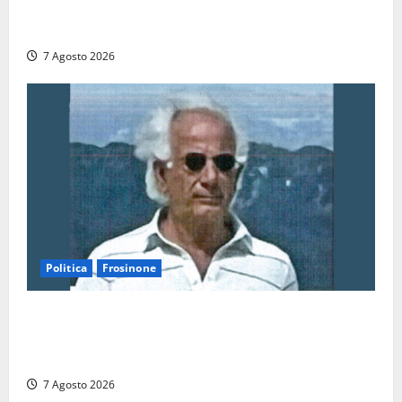
Montefiascone: volano stracci tra Manzi, Paolini e De
Santis “in diretta” social
7 Agosto 2026
Politica
Frosinone
Verso le elezioni di Frosinone, il Polo Civico si
allarga ancora: ufficiale l’ingresso di Giorgio
Ceccarelli dopo Emanuela Turri
7 Agosto 2026