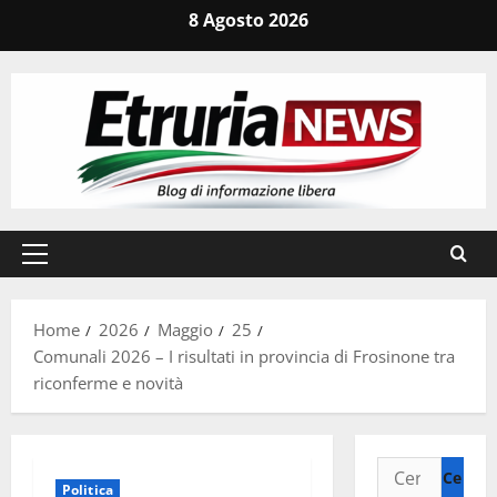
Vai
8 Agosto 2026
al
contenuto
Menu
principale
Home
2026
Maggio
25
Comunali 2026 – I risultati in provincia di Frosinone tra
riconferme e novità
Ricerca
Politica