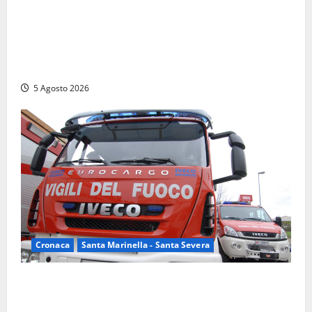
Fratelli d’Italia Civitavecchia: “Precedente
gravissimo. Sindaco e Presidente del Consiglio
calpestano diritti dell’opposizione. Piena solidarietà
a Frascarelli”
5 Agosto 2026
Cronaca
Santa Marinella - Santa Severa
Santa Marinella – Fiamme alla Quartaccia, scattano i
soccorsi: intervento dei Vigili del fuoco