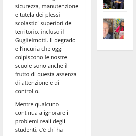
Pian
sicurezza, manutenzione
Tax
apre
Area
e tutela dei plessi
Vite
la
sogl
scolastici superiori del
–
rass
Isee
territorio, incluso il
A
atte
a
Guglielmotti. Il degrado
Omb
anc
26mi
e l’incuria che oggi
Fest
Cont
euro
colpiscono le nostre
Fron
Vald
per
scuole sono anche il
e
e
l’an
Gabb
frutto di questa assenza
Zang
acca
vis
202
di attenzione e di
a
controllo.
vis
Mentre qualcuno
continua a ignorare i
problemi reali degli
studenti, c’è chi ha