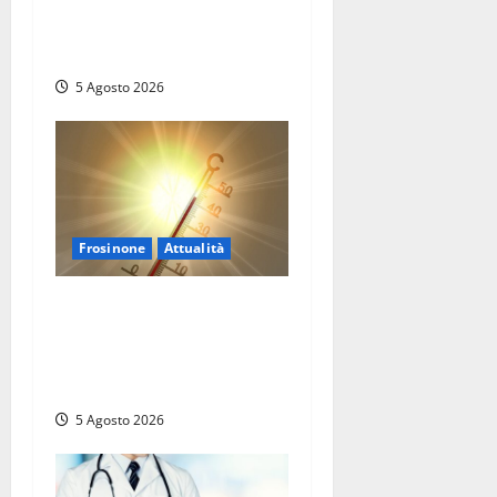
Il SuperEnalotto premia
Viterbo, una vincita al
Poggino
5 Agosto 2026
Frosinone
Attualità
Frosinone ‘brucia’ da un
mese: è record di afa e notti
tropicali. E i temporali
fanno danni
5 Agosto 2026