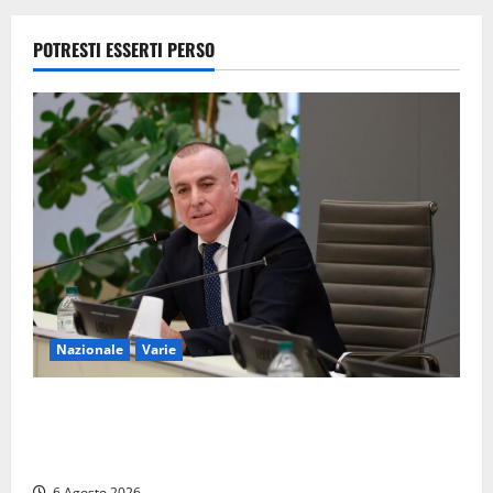
trovava sul
Pullman, la
POTRESTI ESSERTI PERSO
moglie era
morta sul
colpo
5 Agosto
2026
Nazionale
Varie
Nucleare: il Parlamento amplia il perimetro delle
attività di Sogin. Dopo il reattore RTS-1 del Cisam
anche il covertitore Euracos di Pavia
6 Agosto 2026