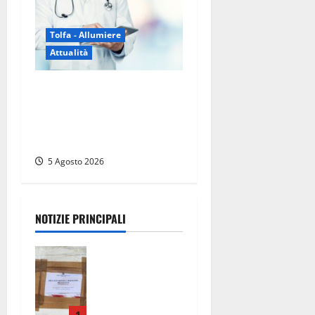
Tolfa - Allumiere
Attualità
Tolfa – Medico di base
assente e nessun sostituto:
disagi per oltre mille
assistiti
5 Agosto 2026
NOTIZIE PRINCIPALI
Tarquinia –
Sant’Agostin
o, il Comune
chiude un
1