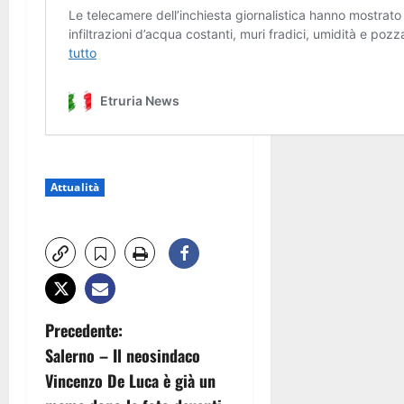
Attualità
N
Precedente:
Salerno – Il neosindaco
a
Vincenzo De Luca è già un