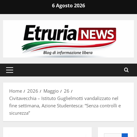
Vai
6 Agosto 2026
al
contenuto
Menu
principale
Home
2026
Maggio
26
Civitavecchia – Istituto Guglielmotti vandalizzato nel
fine settimana, Azione Studentesca: “Senza controlli e
sicurezza”
Ricerca