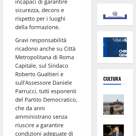
incapaci di garantire
sicurezza, decoro e
rispetto per i luoghi
della formazione.
Gravi responsabilità
ricadono anche su Città
Metropolitana di Roma
Capitale, sul Sindaco
Roberto Gualtieri e
CULTURA
sull’Assessore Daniele
Parrucci, tutti esponenti
Vite
del Partito Democratico,
–
che da anni
L’Un
amministrano senza
ampl
riuscire a garantire
Saba
la
condizioni adeguate di
–
No