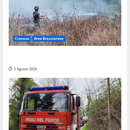
Cronaca
Area Braccianese
Vasto incendio ad Anguillara, fiamme vicino alle
abitazioni: mobilitati i Vigili del fuoco
5 Agosto 2026