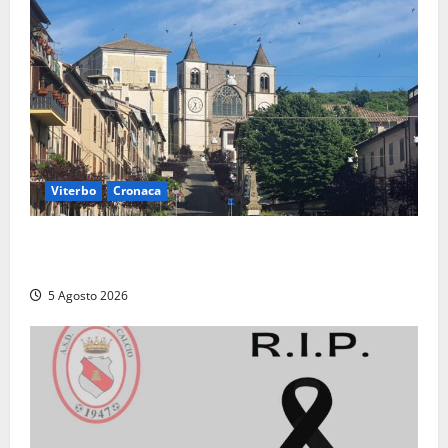
Viterbo
Cronaca
“Acrobazie Enogastronomiche”, a San Martino al
Cimino tre giorni tra sapori, memoria e tradizioni
5 Agosto 2026