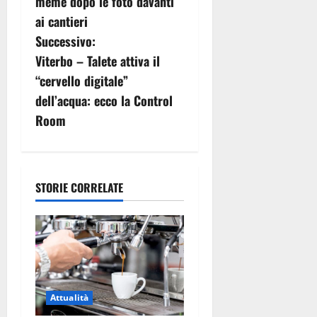
v
meme dopo le foto davanti
ai cantieri
i
Successivo:
g
Viterbo – Talete attiva il
“cervello digitale”
a
dell’acqua: ecco la Control
z
Room
i
o
STORIE CORRELATE
n
e
a
r
Attualità