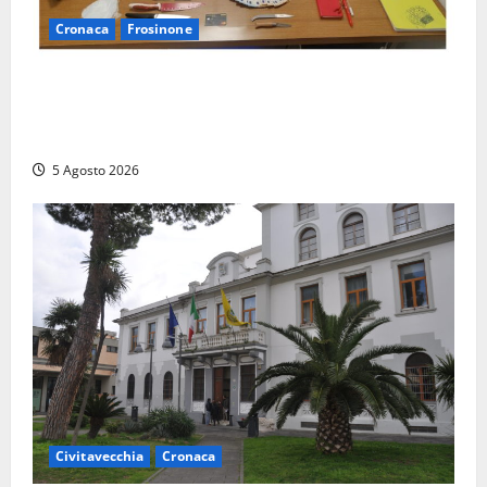
Cronaca
Frosinone
(FOTO) Frosinone, il ‘fiume del crack’: conquistato
sul Cosa il fortino della droga, 4 arresti…
multietnici
5 Agosto 2026
Civitavecchia
Cronaca