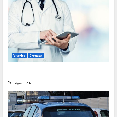
Viterbo
Cronaca
Viterbo – Mammagialla, nuovo medico per
l’assistenza sanitaria ai detenuti
5 Agosto 2026