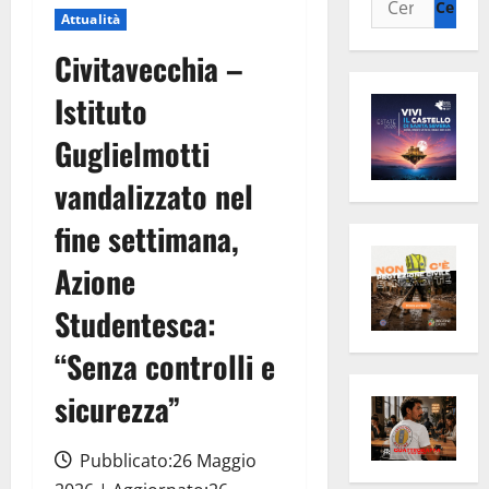
Attualità
per:
Civitavecchia –
Istituto
Guglielmotti
vandalizzato nel
fine settimana,
Azione
Studentesca:
“Senza controlli e
sicurezza”
Pubblicato:26 Maggio