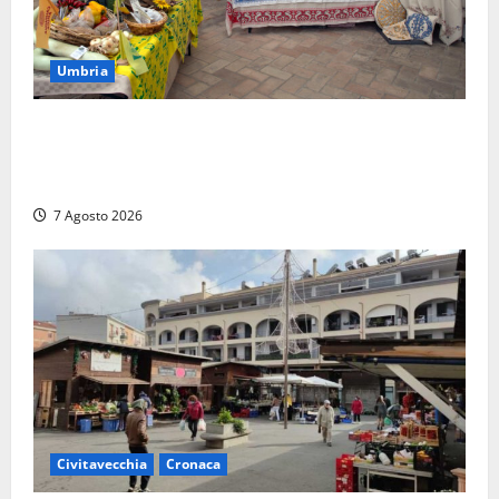
Umbria
Rivotorto, presentata la 37ª Rassegna Antichi
Sapori: dal 14 al 23 agosto il Chiostro di San
Francesco si veste a festa
7 Agosto 2026
Civitavecchia
Cronaca