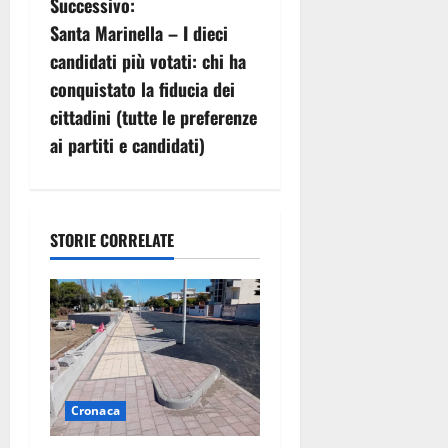
Successivo:
g
Santa Marinella – I dieci
candidati più votati: chi ha
a
conquistato la fiducia dei
z
cittadini (tutte le preferenze
ai partiti e candidati)
i
o
n
STORIE CORRELATE
e
a
r
t
Cronaca