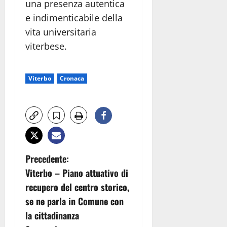
una presenza autentica
e indimenticabile della
vita universitaria
viterbese.
Viterbo
Cronaca
N
Precedente:
Viterbo – Piano attuativo di
a
recupero del centro storico,
v
se ne parla in Comune con
la cittadinanza
i