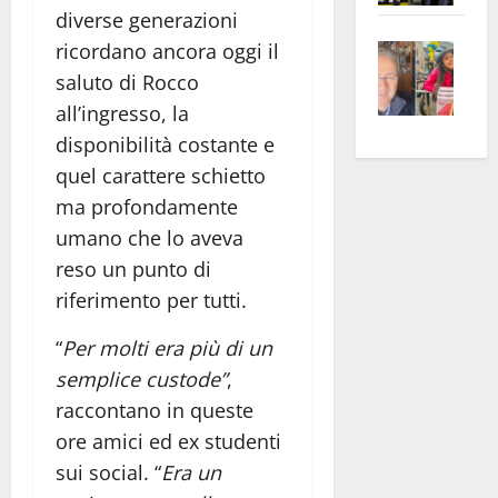
diverse generazioni
apre
Area
Vite
la
sogl
ricordano ancora oggi il
–
rass
Isee
saluto di Rocco
A
atte
a
all’ingresso, la
Omb
anc
26mi
disponibilità costante e
Fest
Cont
euro
quel carattere schietto
Fron
Vald
per
ma profondamente
e
e
l’an
umano che lo aveva
Gabb
Zang
acca
reso un punto di
vis
202
a
riferimento per tutti.
vis
“
Per molti era più di un
semplice custode”
,
raccontano in queste
ore amici ed ex studenti
sui social. “
Era un