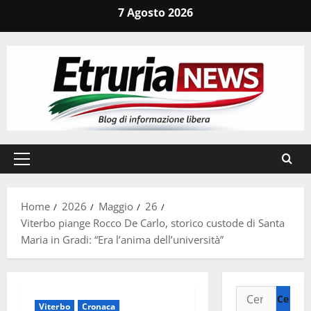
Vai
7 Agosto 2026
al
contenuto
Menu
principale
Home
2026
Maggio
26
Viterbo piange Rocco De Carlo, storico custode di Santa
Maria in Gradi: “Era l’anima dell’università”
Ricerca
Viterbo
Cronaca