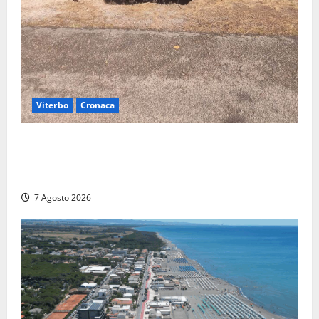
Viterbo
Cronaca
Gradoli – Il maltempo devastata il lungolago: alberi
giganteschi abbattuti e auto distrutte. Sfiorata la
tragedia (FOTO)
7 Agosto 2026