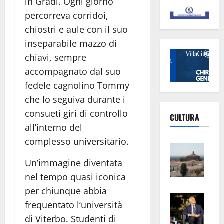
in Gradi. Ogni giorno
percorreva corridoi,
chiostri e aule con il suo
inseparabile mazzo di
chiavi, sempre
accompagnato dal suo
fedele cagnolino Tommy
che lo seguiva durante i
consueti giri di controllo
CULTURA
all’interno del
complesso universitario.
Vite
–
Un’immagine diventata
L’Un
nel tempo quasi iconica
ampl
per chiunque abbia
Saba
la
frequentato l’università
–
No
di Viterbo. Studenti di
Pian
Tax