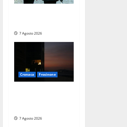
Cinque agenti della Polizia
locale arrestati a Milano
dopo denuncia di un pusher
7 Agosto 2026
Cronaca
Frosinone
Incubo in condominio a
Sora per una 76enne, finita
in ospedale per lo stress:
indagati i vicini per stalking
7 Agosto 2026