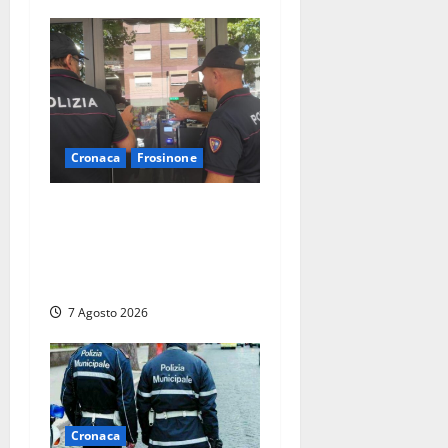
Cronaca
Frosinone
Il Questore sospende un
locale a Frosinone: “Ritrovo
di pregiudicati”. Trovati
anche un coltello e droga
7 Agosto 2026
Cronaca