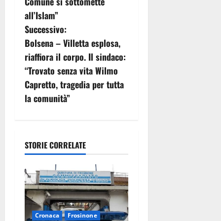
Comune si sottomette
i
all’Islam”
g
Successivo:
Bolsena – Villetta esplosa,
a
riaffiora il corpo. Il sindaco:
z
“Trovato senza vita Wilmo
Capretto, tragedia per tutta
i
la comunità”
o
n
STORIE CORRELATE
e
a
r
t
Cronaca
Frosinone