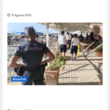
chiusi un bar e un minimarket, quasi 40mila euro di
multe
8 Agosto 2026
Attualità
Sant’Agostino, la beffa de “La Scogliera”: il Comune
autorizza il chiosco due giorni dopo i sigilli, ma lo
stabilimento resta bloccato