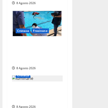
8 Agosto 2026
Cronaca
Frosinone
Irregolarità in una piscina
di Roccasecca: scattano la
sospensione e una pesante
multa
8 Agosto 2026
Cronaca
Calanna – Elettricista muore
folgorato mentre monta le
luminarie per la festa
8 Agosto 2026