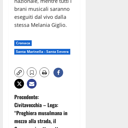
nazionale, mentre tutti i
brani musicali saranno
eseguiti dal vivo dalla
stessa Melania Giglio.
Cronaca
Santa Marinella - Santa Severa
N
Precedente:
Civitavecchia – Lega:
a
“Preghiera musulmana in
v
mezzo alla strada, il