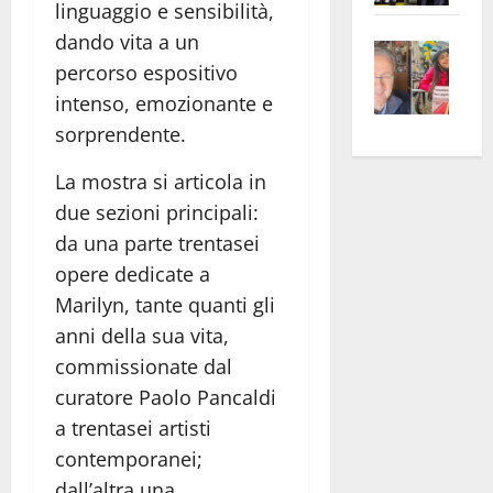
linguaggio e sensibilità,
apre
Area
dando vita a un
Vite
la
sogl
percorso espositivo
–
rass
Isee
intenso, emozionante e
A
atte
a
Omb
anc
26mi
sorprendente.
Fest
Cont
euro
La mostra si articola in
Fron
Vald
per
due sezioni principali:
e
e
l’an
Gabb
Zang
da una parte trentasei
acca
vis
202
opere dedicate a
a
Marilyn, tante quanti gli
vis
anni della sua vita,
commissionate dal
curatore Paolo Pancaldi
a trentasei artisti
contemporanei;
dall’altra una