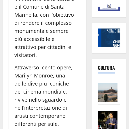
e il Comune di Santa
Marinella, con l’obiettivo
di rendere il complesso
monumentale sempre
più accessibile e
attrattivo per cittadini e
visitatori.
Attraverso cento opere,
CULTURA
Marilyn Monroe, una
delle dive più iconiche
Vite
del cinema mondiale,
–
L’Un
rivive nello sguardo e
ampl
nell’interpretazione di
Saba
la
artisti contemporanei
–
No
differenti per stile,
Pian
Tax