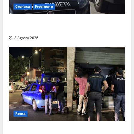
Cronaca
Frosinone
Anziano bloccato con lo spray al peperoncino: per
un 73enne di Esperia scatta la libertà vigilata
8 Agosto 2026
Roma
Roma – Val Melaina, blitz interforze nel quartiere: