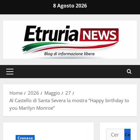
Vai
8 Agosto 2026
al
contenuto
Menu
principale
Home
2026
Maggio
27
Al Castello di Santa Severa la mostra “Happy birthday to
you Marilyn Monroe”
Ricerca
Cronaca