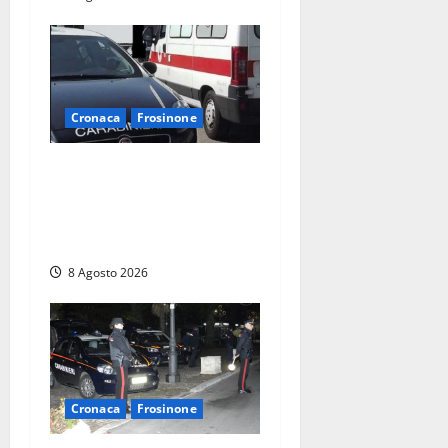
Cronaca
Frosinone
Anziano bloccato con lo
spray al peperoncino: per
un 73enne di Esperia scatta
la libertà vigilata
8 Agosto 2026
Cronaca
Frosinone