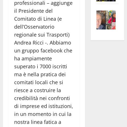
professionali – aggiunge
apre
Area
il Presidente del
Vite
la
sogl
Comitato di Linea (e
–
rass
Isee
A
dell’Osservatorio
atte
a
Omb
anc
26mi
regionale sui Trasporti)
Fest
Cont
euro
Andrea Ricci -. Abbiamo
Fron
Vald
per
un gruppo facebook che
e
e
l’an
ha ampiamente
Gabb
Zang
acca
superato i 7000 iscritti
vis
202
ma è nella pratica dei
a
comitati locali che si
vis
riesce a costruire la
credibilità nei confronti
di imprese ed istituzioni,
in un momento in cui la
nostra linea fatica a