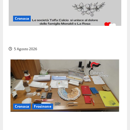
Cronaca
Il Tolfa Calcio saluta Romolo Monaldi: scompare una
figura simbolo del club
5 Agosto 2026
Cronaca
Frosinone
(FOTO) Frosinone, il ‘fiume del crack’: conquistato
sul Cosa il fortino della droga, 4 arresti…