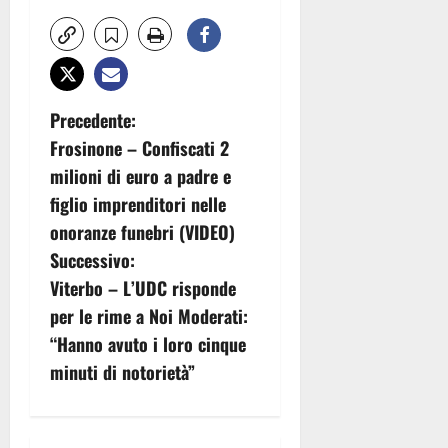
N
Precedente:
Frosinone – Confiscati 2
a
milioni di euro a padre e
v
figlio imprenditori nelle
onoranze funebri (VIDEO)
i
Successivo:
g
Viterbo – L’UDC risponde
per le rime a Noi Moderati:
a
“Hanno avuto i loro cinque
z
minuti di notorietà”
i