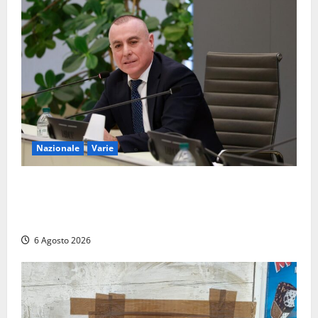
5 Agosto
2026
Nazionale
Varie
Nucleare: il Parlamento amplia il perimetro delle
attività di Sogin. Dopo il reattore RTS-1 del Cisam
anche il covertitore Euracos di Pavia
6 Agosto 2026