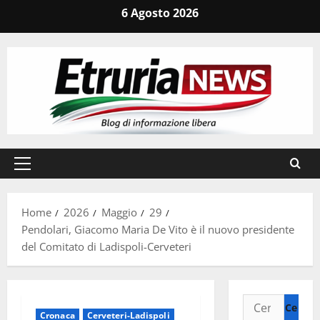
Vai
6 Agosto 2026
al
contenuto
Menu
principale
Home
2026
Maggio
29
Pendolari, Giacomo Maria De Vito è il nuovo presidente
del Comitato di Ladispoli-Cerveteri
Ricerca
Cronaca
Cerveteri-Ladispoli