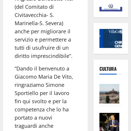
(del Comitato di
Civitavecchia- S.
Marinella-S. Severa)
anche per migliorare il
servizio e permettere a
tutti di usufruire di un
diritto imprescindibile”.
“Dando il benvenuto a
CULTURA
Giacomo Maria De Vito,
ringraziamo Simone
Vite
Sportiello per il lavoro
–
L’Un
fin qui svolto e per la
ampl
competenza che lo ha
Saba
la
portato a nuovi
–
No
traguardi anche
Pian
Tax