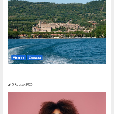
Viterbo
Cronaca
Paura sul lago di Bolsena, turista tedesca scompare
per due ore: ritrovata sana e salva
5 Agosto 2026