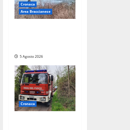
Cronaca
Area Braccianese
Vasto incendio ad
Anguillara, fiamme vicino
alle abitazioni: mobilitati i
Vigili del fuoco
5 Agosto 2026
Cronaca
Penna in Teverina –
Incendio di sterpaglie arriva