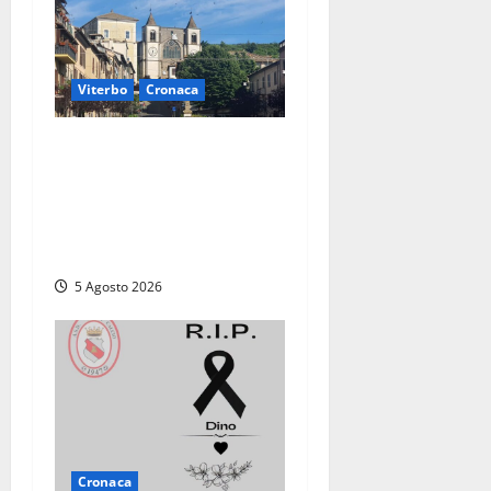
Viterbo
Cronaca
“Acrobazie
Enogastronomiche”, a San
Martino al Cimino tre giorni
tra sapori, memoria e
tradizioni
5 Agosto 2026
Cronaca