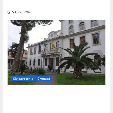
multietnici
5 Agosto 2026
Civitavecchia
Cronaca
Fratelli d’Italia Civitavecchia: “Precedente
gravissimo. Sindaco e Presidente del Consiglio
calpestano diritti dell’opposizione. Piena solidarietà
a Frascarelli”