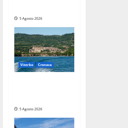
fino alla provinciale: traffico
bloccato verso Orte
5 Agosto 2026
Viterbo
Cronaca
Paura sul lago di Bolsena,
turista tedesca scompare
per due ore: ritrovata sana e
salva
5 Agosto 2026