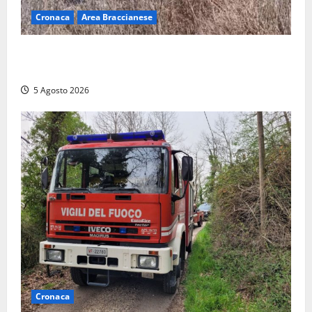
Cronaca
Area Braccianese
Vasto incendio ad Anguillara, fiamme vicino alle
abitazioni: mobilitati i Vigili del fuoco
5 Agosto 2026
Cronaca