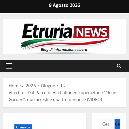
Vai
9 Agosto 2026
al
contenuto
Menu
principale
Home
2026
Giugno
1
Viterbo – Dal Parco di Via Cattaneo l’operazione “Clean
Garden”, due arresti e quattro denunce (VIDEO)
Ricerca
Cronaca