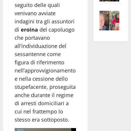
seguito delle quali
apre
Area
Vite
la
venivano avviate
sogl
–
rass
Isee
indagini tra gli assuntori
A
atte
a
di
eroina
del capoluogo
Omb
anc
26mi
che portavano
Fest
Cont
euro
all’individuazione del
Fron
Vald
per
sessantenne come
e
e
l’an
figura di riferimento
Gabb
Zang
acca
nell’approvvigionamento
vis
202
a
e nella cessione dello
vis
stupefacente, proseguita
anche durante il regime
di arresti domiciliari a
cui nel frattempo lo
stesso era sottoposto.