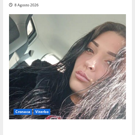
8 Agosto 2026
Cronaca
Viterbo
Aveva compiuto 23 anni ieri: Benedetta trovata
morta nell’ex Consorzio agrario