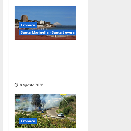
Cronaca
Santa Marinella - Santa Severa
Furti delle chiavi di casa
nelle auto, l’allarme arriva
anche a Santa Marinella:
“Grazie al libretto i ladri
trovano l’indirizzo”
8 Agosto 2026
Cronaca