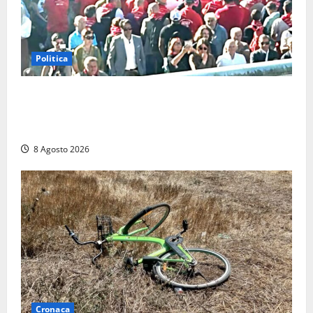
Politica
“Cgil volta le spalle a La Russa e Sberna” a
Marcinelle, Meloni: “Gesto vergognoso”. Landini
replica: “Falso”
8 Agosto 2026
Cronaca