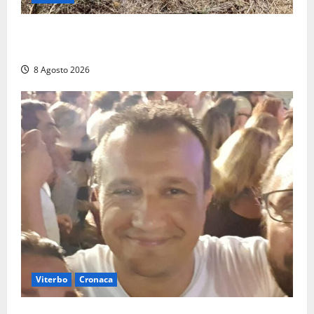
Allarme biciclette a Montalto Marina: «Furti
ovunque, ormai sembra un bike sharing illegale»
8 Agosto 2026
Viterbo
Cronaca