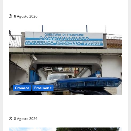
Brutto incidente stradale per Alessio Fiorillo:
Viterbo si stringe al suo “ciuffo”
8 Agosto 2026
Cronaca
Frosinone
Auto sospetta fermata a Fiuggi: la polizia trova un
coltello, cocaina e hashish. Quattro nei guai
8 Agosto 2026