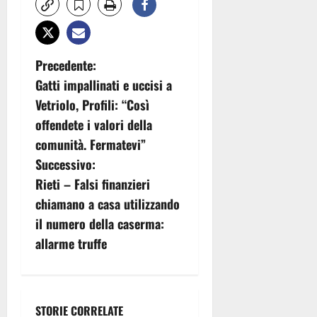
N
Precedente:
Gatti impallinati e uccisi a
a
Vetriolo, Profili: “Così
v
offendete i valori della
comunità. Fermatevi”
i
Successivo:
g
Rieti – Falsi finanzieri
chiamano a casa utilizzando
a
il numero della caserma:
z
allarme truffe
i
o
STORIE CORRELATE