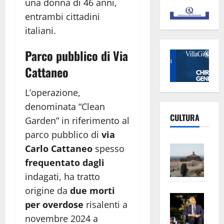
una donna di 46 anni,
entrambi cittadini
italiani.
Parco pubblico di Via
Cattaneo
L’operazione,
denominata “Clean
CULTURA
Garden” in riferimento al
parco pubblico di
via
Vite
Carlo Cattaneo
spesso
–
frequentato dagli
L’Un
indagati, ha tratto
ampl
origine da
due morti
Saba
la
per overdose
risalenti a
–
No
novembre 2024 a
Pian
Tax