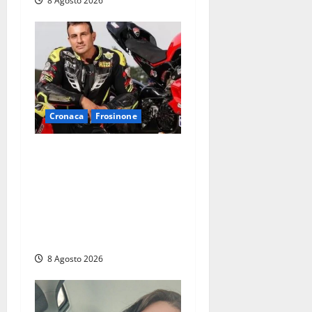
8 Agosto 2026
Cronaca
Frosinone
Alessandro Giannetti è
morto dopo un mese di
agonia: il giovane
carabiniere di Fontana Liri
vittima di un incidente in
moto
8 Agosto 2026