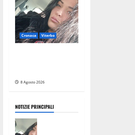
Cronaca
Viterbo
Aveva compiuto 23 anni
ieri: Benedetta trovata
morta nell’ex Consorzio
agrario
8 Agosto 2026
NOTIZIE PRINCIPALI
Aveva
compiuto 23
anni ieri: