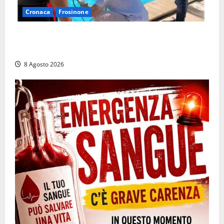
Cronaca
Frosinone
Irregolarità in una piscina di Roccasecca: scattano
la sospensione e una pesante multa
8 Agosto 2026