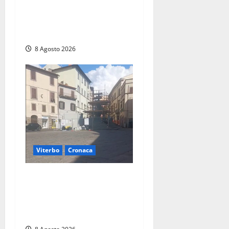
Montalto di Castro –
Svincolo dell’Aurelia chiuso
per incendio
8 Agosto 2026
Viterbo
Cronaca
Fontana Grande, la piazza
senza identità: «Tolte le
auto, il centro è morto. E
adesso cosa resta?»