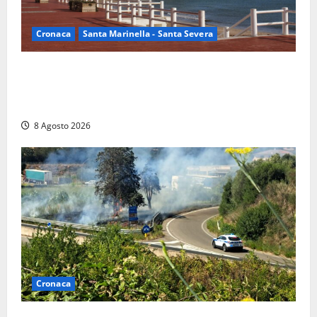
Cronaca
Santa Marinella - Santa Severa
Furti delle chiavi di casa nelle auto, l’allarme arriva
anche a Santa Marinella: “Grazie al libretto i ladri
trovano l’indirizzo”
8 Agosto 2026
Cronaca