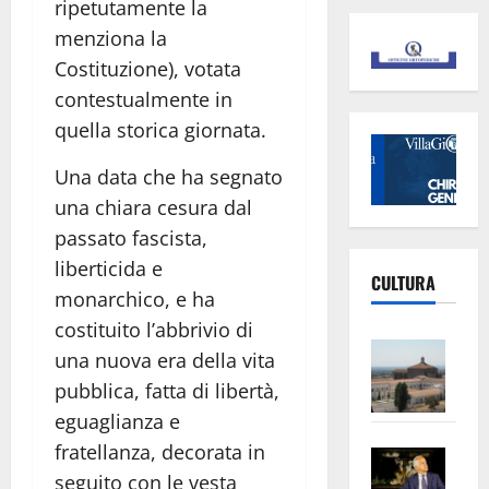
ripetutamente la
menziona la
Costituzione), votata
contestualmente in
quella storica giornata.
Una data che ha segnato
una chiara cesura dal
passato fascista,
liberticida e
CULTURA
monarchico, e ha
costituito l’abbrivio di
Vite
una nuova era della vita
–
pubblica, fatta di libertà,
L’Un
eguaglianza e
ampl
fratellanza, decorata in
Saba
la
–
seguito con le vesta
No