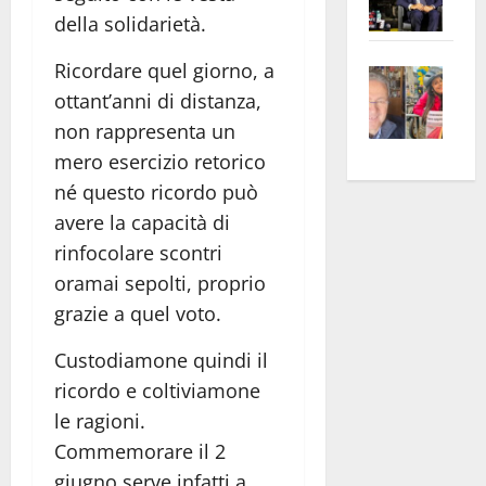
Pian
Tax
della solidarietà.
apre
Area
Ricordare quel giorno, a
Vite
la
sogl
–
ottant’anni di distanza,
rass
Isee
A
atte
a
non rappresenta un
Omb
anc
26mi
mero esercizio retorico
Fest
Cont
euro
né questo ricordo può
Fron
Vald
per
avere la capacità di
e
e
l’an
rinfocolare scontri
Gabb
Zang
acca
oramai sepolti, proprio
vis
202
grazie a quel voto.
a
vis
Custodiamone quindi il
ricordo e coltiviamone
le ragioni.
Commemorare il 2
giugno serve infatti a