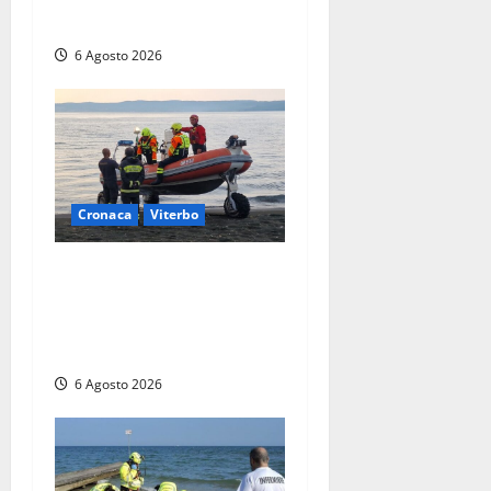
soccorritori (FOTO)
6 Agosto 2026
Cronaca
Viterbo
Imbarcazione si capovolge
al Lago di Bolsena, quattro
persone messe in salvo dai
vigili del fuoco
6 Agosto 2026