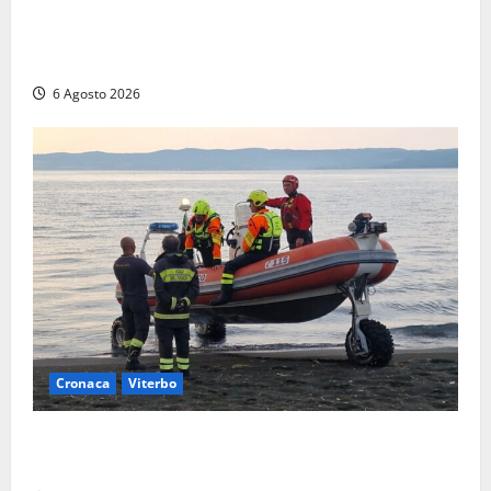
Viterbo, paura in via Murialdo: anziano minaccia di
lanciarsi dal settimo piano, salvato dai soccorritori
(FOTO)
6 Agosto 2026
Cronaca
Viterbo
Imbarcazione si capovolge al Lago di Bolsena,
quattro persone messe in salvo dai vigili del fuoco