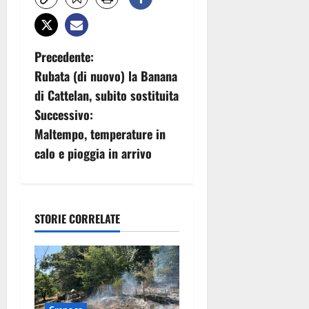
N
Precedente:
Rubata (di nuovo) la Banana
a
di Cattelan, subito sostituita
v
Successivo:
Maltempo, temperature in
i
calo e pioggia in arrivo
g
a
STORIE CORRELATE
z
i
o