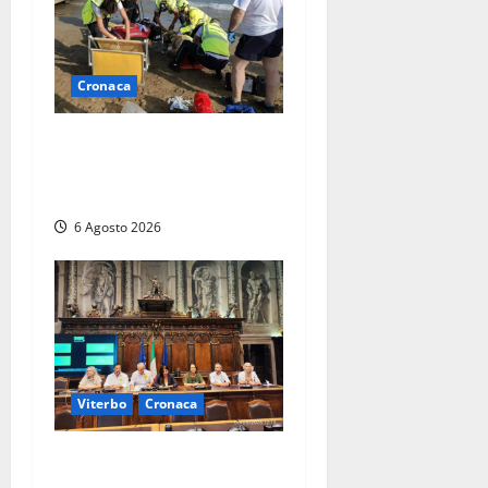
Cronaca
Tuffo vietato dal pontile,
muore un 17enne dopo
quattro giorni di agonia
6 Agosto 2026
Viterbo
Cronaca
Viterbo – Ombre Festival
chiude con successo e