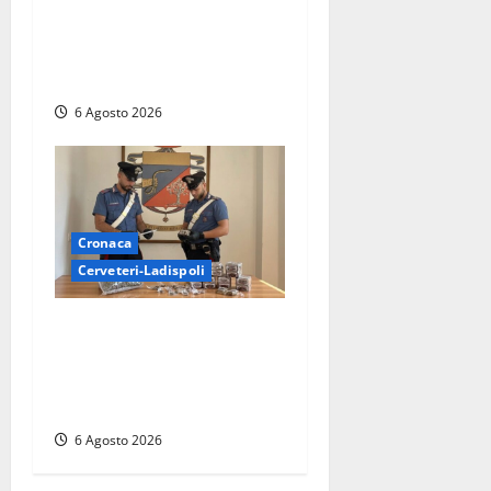
pensa al futuro: “Ora
progetto pilota per una
Fiera del Libro nella Tuscia”
6 Agosto 2026
Cronaca
Cerveteri-Ladispoli
Blitz dei Carabinieri a
Ladispoli: in una casa
trovati 7 kg di hashish e una
donna chiusa a chiave
6 Agosto 2026