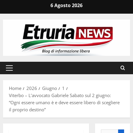
Vai
6 Agosto 2026
al
contenuto
Menu
principale
Home
2026
Giugno
1
Viterbo – L’avvocato Gabriele Sabato sul 2 giugno:
“Ogni essere umano è e deve essere libero di scegliere
il proprio destino”
Ricerca