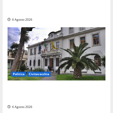
‘firmano’ il decreto per la Casa della Comunità e
rivendicano la vittoria politica
6 Agosto 2026
Politica
Civitavecchia
Civitavecchia – Fratelli d’Italia sulle Terme Imperiali:
“Piendibene e Cangani spieghino perché stanno
bloccando un’occasione storica”
6 Agosto 2026