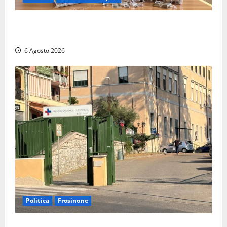
Blitz dei Carabinieri a Ladispoli: in una casa trovati
7 kg di hashish e una donna chiusa a chiave
6 Agosto 2026
Politica
Frosinone
Ceccano, Sanità: la Regione e il centrodestra