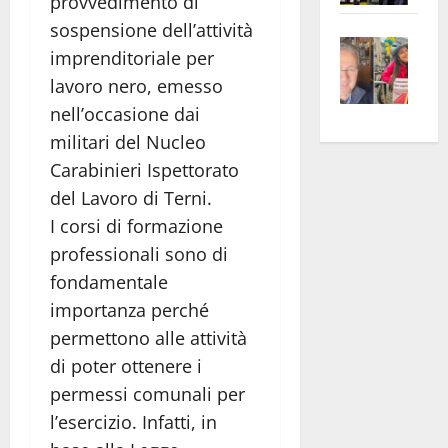
provvedimento di
apre
Area
sospensione dell’attività
Vite
la
sogl
imprenditoriale per
–
rass
Isee
lavoro nero, emesso
A
atte
a
nell’occasione dai
Omb
anc
26mi
militari del Nucleo
Fest
Cont
euro
Fron
Vald
Carabinieri Ispettorato
per
e
e
l’an
del Lavoro di Terni.
Gabb
Zang
acca
I corsi di formazione
vis
202
professionali sono di
a
fondamentale
vis
importanza perché
permettono alle attività
di poter ottenere i
permessi comunali per
l’esercizio. Infatti, in