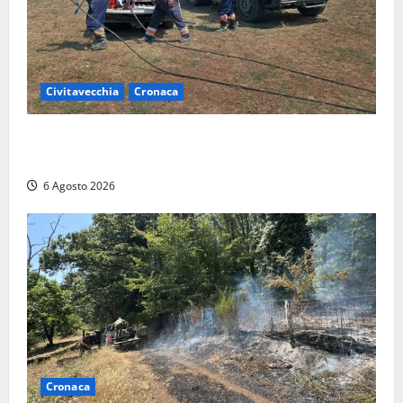
Civitavecchia
Cronaca
Civitavecchia – Vasto incendio al Sasso, maxi
mobilitazione di soccorsi
6 Agosto 2026
Cronaca