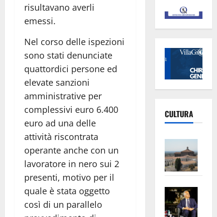
risultavano averli
emessi.
Nel corso delle ispezioni
sono stati denunciate
quattordici persone ed
elevate sanzioni
amministrative per
complessivi euro 6.400
CULTURA
euro ad una delle
attività riscontrata
Vite
operante anche con un
–
lavoratore in nero sui 2
L’Un
presenti, motivo per il
ampl
Saba
la
quale è stata oggetto
–
No
così di un parallelo
Pian
Tax