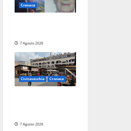
Cronaca
Chieti – Giovane uccide la
nonna a martellate,
entrambi vivevano a Roma
7 Agosto 2026
Civitavecchia
Cronaca
Civitavecchia, lavori al
Mercato: modifiche alla
viabilità prorogate (almeno)
fino al 31 dicembre
7 Agosto 2026