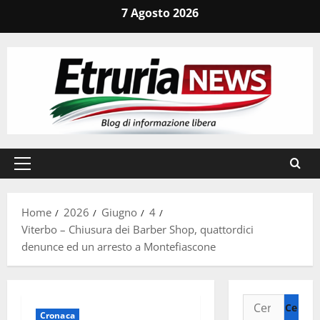
Vai
7 Agosto 2026
al
contenuto
Menu
principale
Home
2026
Giugno
4
Viterbo – Chiusura dei Barber Shop, quattordici
denunce ed un arresto a Montefiascone
Ricerca
Cronaca