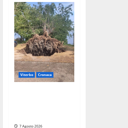
Viterbo
Cronaca
Gradoli – Il maltempo
devasta il lungolago: alberi
giganteschi abbattuti e auto
distrutte. Sfiorata la
tragedia (FOTO)
7 Agosto 2026