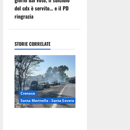
giorni dal voto, il suicidio
z
del cdx è servito… e il PD
ringrazia
i
o
n
STORIE CORRELATE
e
a
r
t
Cronaca
Santa Marinella - Santa Severa
i
Santa Marinella – Maxi
c
incendio sulla costa: nove