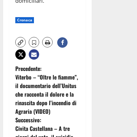
domiciliari.
Cronaca
N
Precedente:
Viterbo – “Oltre le fiamme”,
a
il documentario dell’Unitus
v
che racconta il dolore e la
rinascita dopo l’incendio di
i
Agraria (VIDEO)
g
Successivo:
Civita Castellana – A tre
a