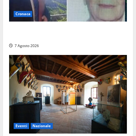
Cronaca
Chieti – Giovane uccide la nonna a martellate,
entrambi vivevano a Roma
7 Agosto 2026
Eventi
Nazionale