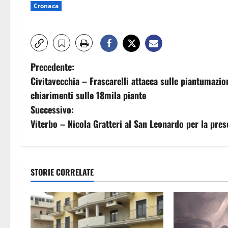
Cronaca
N
Precedente:
Civitavecchia – Frascarelli attacca sulle piantumazion
a
chiarimenti sulle 18mila piante
v
Successivo:
Viterbo – Nicola Gratteri al San Leonardo per la pres
i
g
a
STORIE CORRELATE
z
i