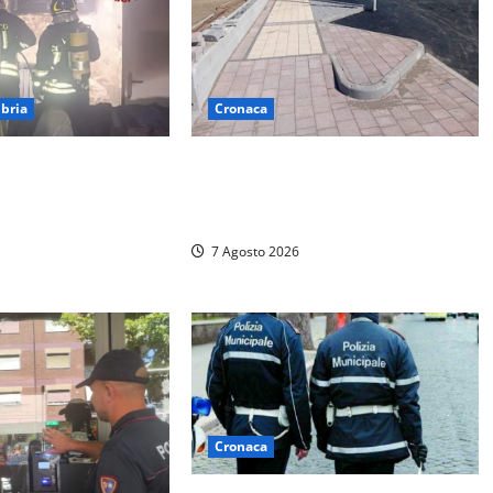
bria
Cronaca
otte ad Amelia:
Paura sul lungomare Harmine:
devastato dalle
giovane in bici cade a terra durante
re del centro
un attraversamento
7 Agosto 2026
Cronaca