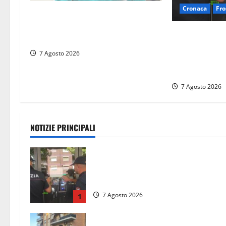
Cronaca
Fro
Cassino dice addio al dentista di
33 anni Federico Derla, morto dopo
Il Questore so
terribile incidente a Roma
Frosinone: “Ri
7 Agosto 2026
pregiudicati”.
coltello e dro
7 Agosto 2026
NOTIZIE PRINCIPALI
Il Questore sospende un locale a
Frosinone: “Ritrovo di pregiudicati”
Trovati anche un coltello e droga
7 Agosto 2026
1
Blitz antidroga sul litorale romano: