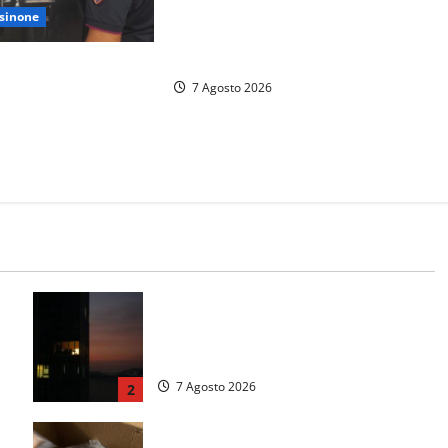
Cinque agenti della Polizia locale
sinone
arrestati a Milano dopo denuncia di
un pusher
spende un locale a
7 Agosto 2026
trovo di
 Trovati anche un
ga
Incubo in condominio a Sora per una
.
76enne, finita in ospedale per lo
stress: indagati i vicini per stalking
7 Agosto 2026
2
 9
Maxi sequestro da 157mila euro a