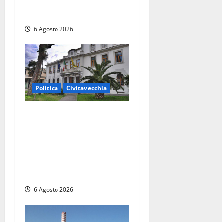
dell’AIA e non ha informato
il Consiglio”
6 Agosto 2026
Politica
Civitavecchia
Civitavecchia – Fratelli
d’Italia sulle Terme
Imperiali: “Piendibene e
Cangani spieghino perché
stanno bloccando
un’occasione storica”
6 Agosto 2026