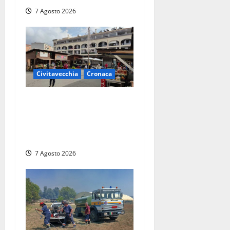
o
7 Agosto 2026
l
o
Civitavecchia
Cronaca
Civitavecchia, lavori al
Mercato: modifiche alla
viabilità prorogate (almeno)
fino al 31 dicembre
7 Agosto 2026