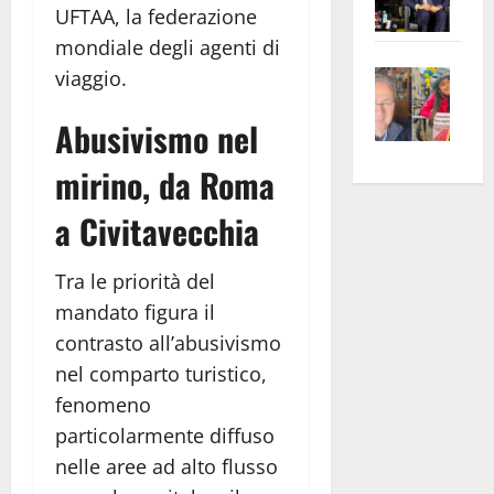
UFTAA, la federazione
Pian
Tax
mondiale degli agenti di
apre
Area
Vite
la
sogl
viaggio.
–
rass
Isee
Abusivismo nel
A
atte
a
Omb
anc
26mi
mirino, da Roma
Fest
Cont
euro
Fron
Vald
per
a Civitavecchia
e
e
l’an
Gabb
Zang
acca
Tra le priorità del
vis
202
mandato figura il
a
contrasto all’abusivismo
vis
nel comparto turistico,
fenomeno
particolarmente diffuso
nelle aree ad alto flusso