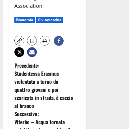
Association.
Economia
Civitavecchia
N
Precedente:
Studentessa Erasmus
a
violentata a turno da
v
quattro giovani e poi
scaricata in strada, è caccia
i
al branco
g
Successivo:
Viterbo – Acqua tornata
a