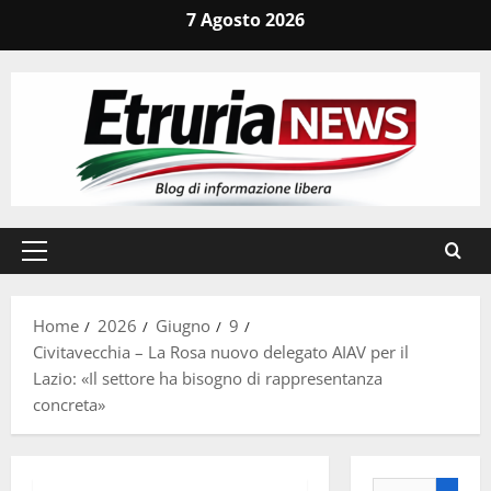
Vai
7 Agosto 2026
al
contenuto
Menu
principale
Home
2026
Giugno
9
Civitavecchia – La Rosa nuovo delegato AIAV per il
Lazio: «Il settore ha bisogno di rappresentanza
concreta»
Ricerca