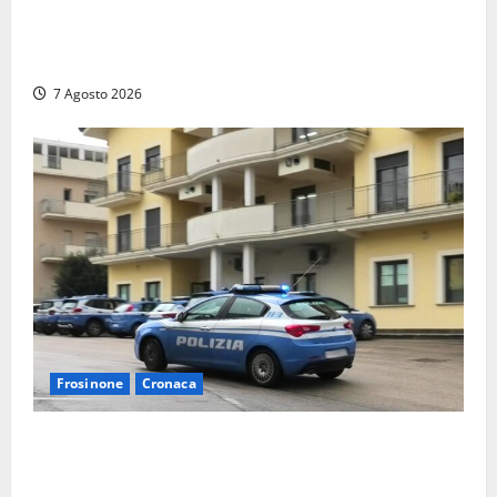
Verso le elezioni di Frosinone, il Polo Civico si
allarga ancora: ufficiale l’ingresso di Giorgio
Ceccarelli dopo Emanuela Turri
7 Agosto 2026
Frosinone
Cronaca
Auto sospetta fermata dalla Polizia a Cassino:
denunciato un 19enne trovato con un coltello a
serramanico