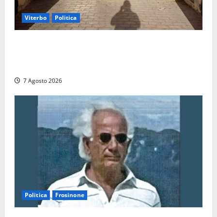
Viterbo
Politica
Ascensori chiusi durante la Fiera del Vino a
Montefiascone: volano stracci tra Manzi, Paolini e De
Santis “in diretta” social
7 Agosto 2026
Politica
Frosinone