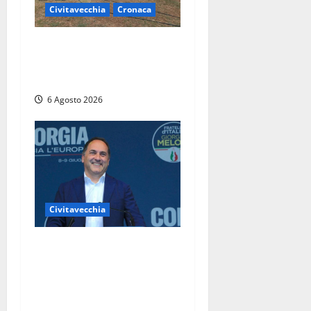
Civitavecchia
Cronaca
Civitavecchia – Vasto
incendio al Sasso, maxi
mobilitazione di soccorsi
6 Agosto 2026
Civitavecchia
Civitavecchia – Fosso
Crepacuore, Grasso (FdI): “Il
Comune sapeva del parere
favorevole al rinnovo