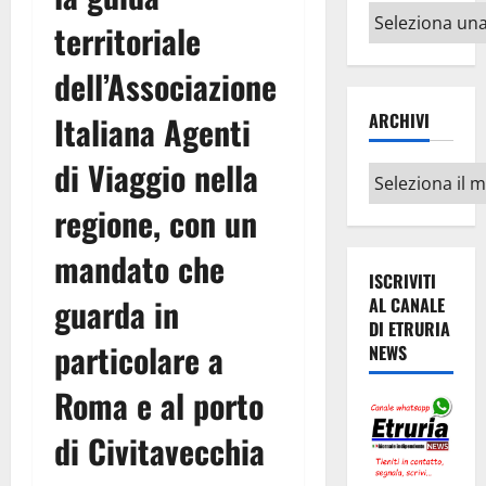
Altri
territoriale
argomenti
dell’Associazione
Italiana Agenti
ARCHIVI
di Viaggio nella
Archivi
regione, con un
mandato che
ISCRIVITI
guarda in
AL CANALE
DI ETRURIA
particolare a
NEWS
Roma e al porto
di Civitavecchia