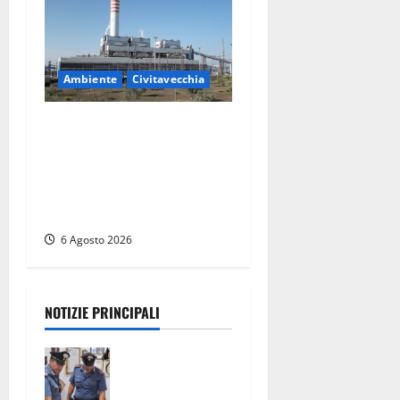
Ambiente
Civitavecchia
Civitavecchia – Tvn, il
Comitato “Salviamo il
Bosco”: “Bene la fine del
carbone, ma il bosco va
tutelato”
6 Agosto 2026
NOTIZIE PRINCIPALI
Assalto
armato al
Conad di