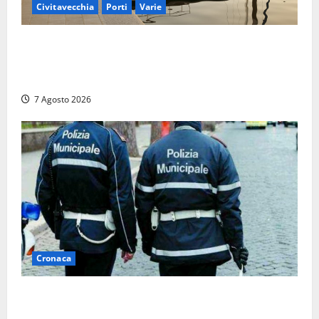
Civitavecchia
Porti
Varie
Marina Yachting, Civitavecchia svolta: Roma Marina
Yachting Srl ammessa alle fasi finali della
concessione demaniale
7 Agosto 2026
Cronaca
Cinque agenti della Polizia locale arrestati a Milano
dopo denuncia di un pusher