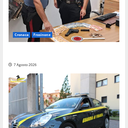
Cronaca
Frosinone
Assalto armato al Conad di Ceccano: lo schianto in
camper e l’arresto lampo a Frosinone
7 Agosto 2026