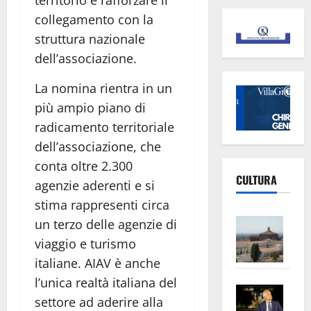
collegamento con la
struttura nazionale
dell’associazione.
La nomina rientra in un
più ampio piano di
radicamento territoriale
dell’associazione, che
conta oltre 2.300
CULTURA
agenzie aderenti e si
stima rappresenti circa
Vite
un terzo delle agenzie di
–
viaggio e turismo
L’Un
italiane. AIAV è anche
ampl
l’unica realtà italiana del
Saba
la
settore ad aderire alla
–
No