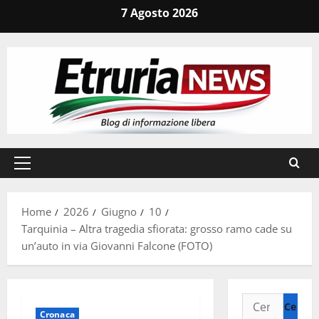
Vai
7 Agosto 2026
al
contenuto
Menu
principale
Home
2026
Giugno
10
Tarquinia – Altra tragedia sfiorata: grosso ramo cade su
un’auto in via Giovanni Falcone (FOTO)
Ricerca
Cronaca