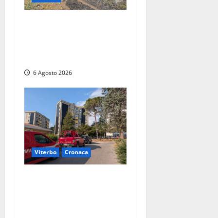
Principio di incendio nella
Riserva del Lago di Vico: sul
posto tracce di bivacchi
abusivi
6 Agosto 2026
Viterbo
Cronaca
Viterbo, paura in via
Murialdo: anziano minaccia
di lanciarsi dal settimo
piano, salvato dai