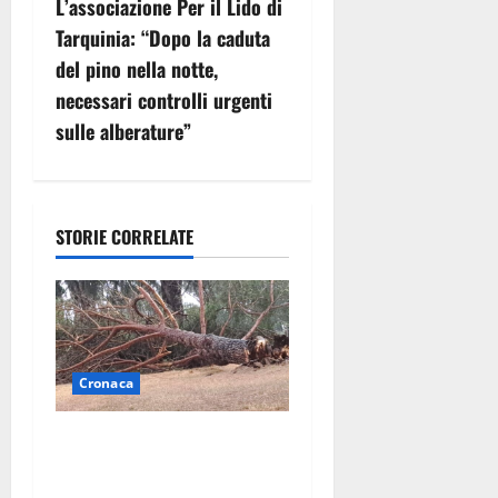
g
L’associazione Per il Lido di
Tarquinia: “Dopo la caduta
a
del pino nella notte,
z
necessari controlli urgenti
sulle alberature”
i
o
n
STORIE CORRELATE
e
a
r
Cronaca
t
Maltempo su Civita
Castellana, alberi a terra e
i
danni a diverse strutture