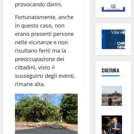
provocando danni.
Fortunatamente, anche
in questo caso, non
erano presenti persone
nelle vicinanze e non
risultano feriti ma la
preoccupazione dei
cittadini, visto il
CULTURA
susseguirsi degli eventi,
rimane alta.
Vite
–
L’Un
ampl
Saba
la
–
No
Pian
Tax