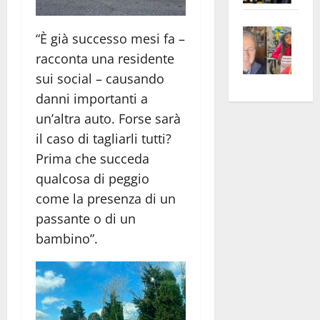
apre
Area
Vite
la
sogl
“È già successo mesi fa –
–
rass
Isee
racconta una residente
A
atte
a
sui social – causando
Omb
anc
26mi
danni importanti a
Fest
Cont
euro
un’altra auto. Forse sarà
Fron
Vald
per
e
il caso di tagliarli tutti?
e
l’an
Gabb
Zang
acca
Prima che succeda
vis
202
qualcosa di peggio
a
come la presenza di un
vis
passante o di un
bambino”.