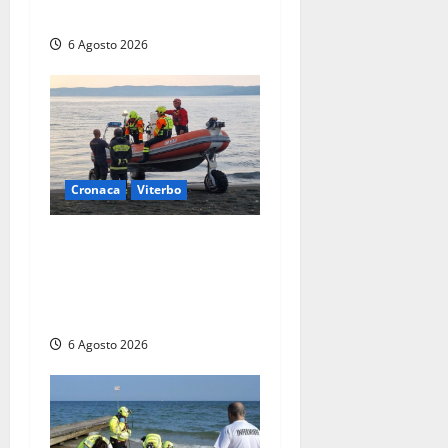
soccorritori (FOTO)
6 Agosto 2026
Cronaca
Viterbo
Imbarcazione si capovolge
al Lago di Bolsena, quattro
persone messe in salvo dai
vigili del fuoco
6 Agosto 2026