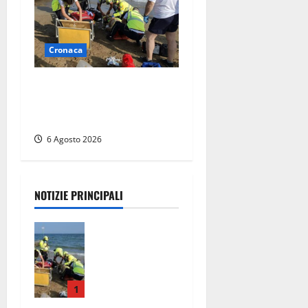
Cronaca
Tuffo vietato dal pontile,
muore un 17enne dopo
quattro giorni di agonia
6 Agosto 2026
NOTIZIE PRINCIPALI
Tuffo vietato
dal pontile,
muore un
17enne dopo
quattro
1
giorni di