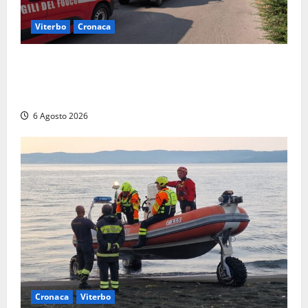
Viterbo
Cronaca
Viterbo, paura in via Murialdo: anziano minaccia di
lanciarsi dal settimo piano, salvato dai soccorritori
(FOTO)
6 Agosto 2026
Cronaca
Viterbo