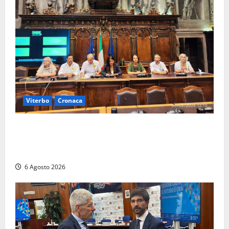
Viterbo
Cronaca
Viterbo – Ombre Festival chiude con successo e
pensa al futuro: “Ora progetto pilota per una Fiera
del Libro nella Tuscia”
6 Agosto 2026