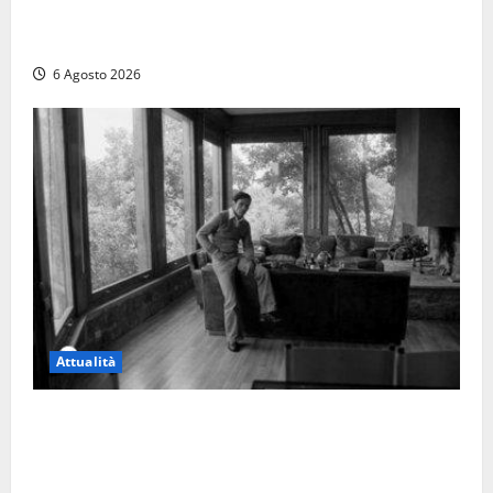
Tuffo vietato dal pontile, muore un 17enne dopo
quattro giorni di agonia
6 Agosto 2026
Attualità
Torre di Chia, l’Università Agraria risponde alle
polemiche: “Non è un esproprio, è l’esecuzione di
una sentenza”