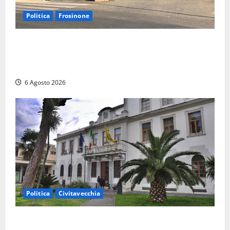
Politica
Frosinone
Ceccano, Sanità: la Regione e il centrodestra
‘firmano’ il decreto per la Casa della Comunità e
rivendicano la vittoria politica
6 Agosto 2026
Politica
Civitavecchia
Civitavecchia – Fratelli d’Italia sulle Terme Imperiali: