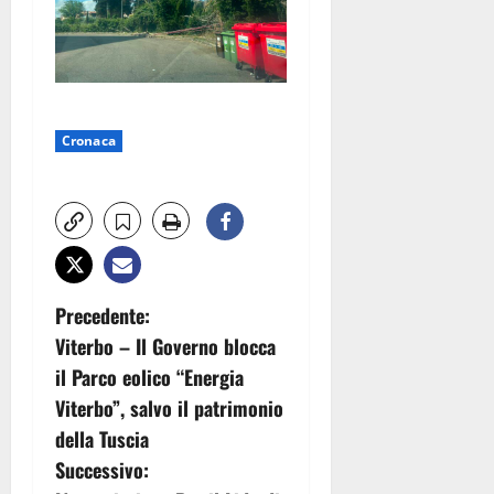
Cronaca
N
Precedente:
Viterbo – Il Governo blocca
a
il Parco eolico “Energia
v
Viterbo”, salvo il patrimonio
della Tuscia
i
Successivo: