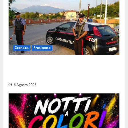
Cronaca
Frosinone
Ceccano – Rapina al Conad: minaccia il cassiere con
la pistola e fugge in camper con il bottino, arresto
lampo
6 Agosto 2026