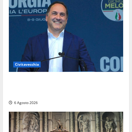
Civitavecchia
Civitavecchia – Fosso Crepacuore, Grasso (FdI): “Il
Comune sapeva del parere favorevole al rinnovo
dell’AIA e non ha informato il Consiglio”
6 Agosto 2026