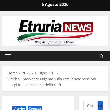
Vai
6 Agosto 2026
al
contenuto
Menu
principale
Home
2026
Giugno
11
Viterbo, intervento urgente sulla rete idrica: possibili
disagi in diverse zone della città
Ricerca
Viterbo
Cronaca