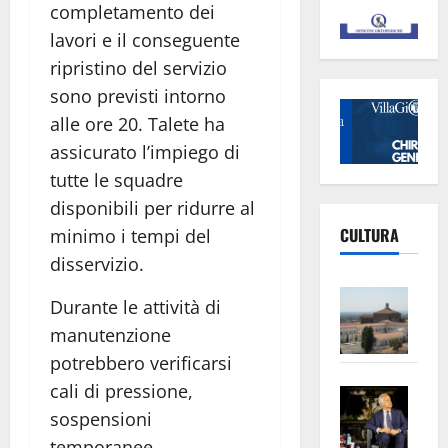
completamento dei
lavori e il conseguente
ripristino del servizio
sono previsti intorno
alle ore 20. Talete ha
assicurato l’impiego di
tutte le squadre
disponibili per ridurre al
CULTURA
minimo i tempi del
disservizio.
Vite
Durante le attività di
–
manutenzione
L’Un
potrebbero verificarsi
ampl
cali di pressione,
Saba
la
–
sospensioni
No
Pian
Tax
temporanee