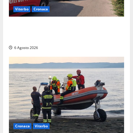
Viterbo
Cronaca
Viterbo, paura in via Murialdo: anziano minaccia di
lanciarsi dal settimo piano, salvato dai soccorritori
(FOTO)
6 Agosto 2026
Cronaca
Viterbo