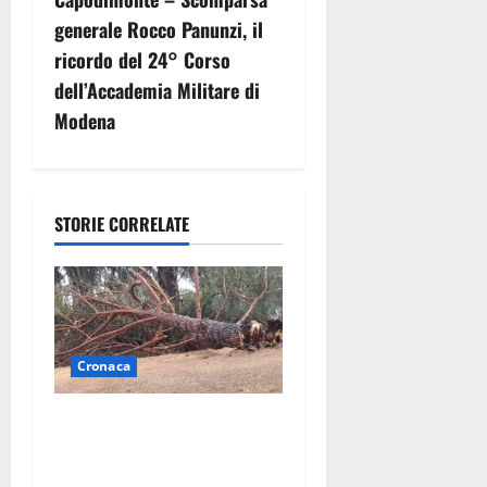
g
generale Rocco Panunzi, il
a
ricordo del 24° Corso
z
dell’Accademia Militare di
Modena
i
o
n
STORIE CORRELATE
e
a
r
Cronaca
t
Maltempo su Civita
Castellana, alberi a terra e
i
danni a diverse strutture