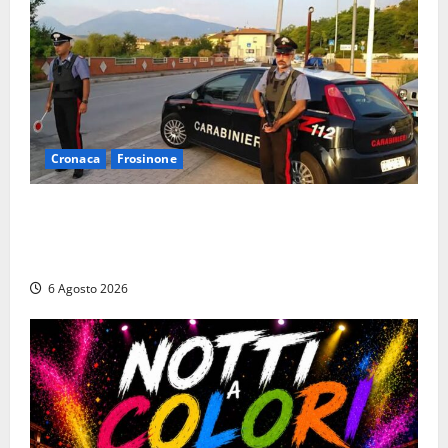
Cronaca
Frosinone
Ceccano – Rapina al Conad: minaccia il cassiere con
la pistola e fugge in camper con il bottino, arresto
lampo
6 Agosto 2026