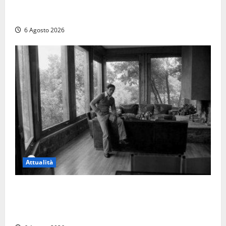
Tuffo vietato dal pontile, muore un 17enne dopo
quattro giorni di agonia
6 Agosto 2026
Attualità
Torre di Chia, l’Università Agraria risponde alle
polemiche: “Non è un esproprio, è l’esecuzione di
una sentenza”