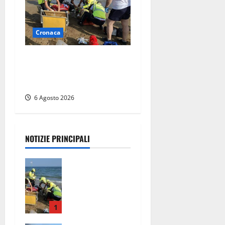
Cronaca
Tuffo vietato dal pontile,
muore un 17enne dopo
quattro giorni di agonia
6 Agosto 2026
NOTIZIE PRINCIPALI
Tuffo vietato
dal pontile,
muore un
17enne dopo
quattro
1
giorni di