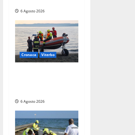
soccorritori (FOTO)
6 Agosto 2026
Cronaca
Viterbo
Imbarcazione si capovolge
al Lago di Bolsena, quattro
persone messe in salvo dai
vigili del fuoco
6 Agosto 2026