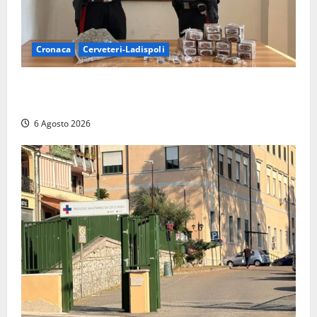
Cronaca
Cerveteri-Ladispoli
Blitz dei Carabinieri a Ladispoli: in una casa trovati
7 kg di hashish e una donna chiusa a chiave
6 Agosto 2026