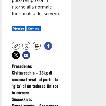
poco tempo con il
ritorno alla normale
funzionalità del servizio.
Viterbo
Cronaca
N
Precedente:
Civitavecchia – 23kg di
a
cocaina trovati al porto, la
v
“gita” di un tedesco finisce
in carcere
i
Successivo:
Capodimonte – Scomparsa