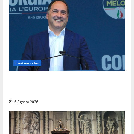
Civitavecchia
Civitavecchia – Fosso Crepacuore, Grasso (FdI): “Il
Comune sapeva del parere favorevole al rinnovo
dell’AIA e non ha informato il Consiglio”
6 Agosto 2026