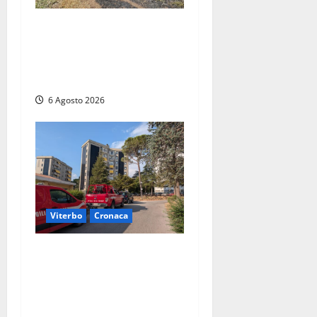
Principio di incendio nella
Riserva del Lago di Vico: sul
posto tracce di bivacchi
abusivi
6 Agosto 2026
Viterbo
Cronaca
Viterbo, paura in via
Murialdo: anziano minaccia
di lanciarsi dal settimo
piano, salvato dai