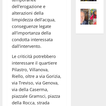
apre
Area
dell’erogazione e
Vite
la
sogl
alterazioni della
–
rass
Isee
limpidezza dell’acqua,
A
atte
a
conseguenze legate
Omb
anc
26mi
all’importanza della
Fest
Cont
euro
condotta interessata
Fron
Vald
per
e
dall’intervento.
e
l’an
Gabb
Zang
acca
Le criticità potrebbero
vis
202
interessare il quartiere
a
Pilastro, Villanova,
vis
Riello, oltre a via Gorizia,
via Treviso, via Genova,
via della Caserma,
piazzale Gramsci, piazza
della Rocca, strada