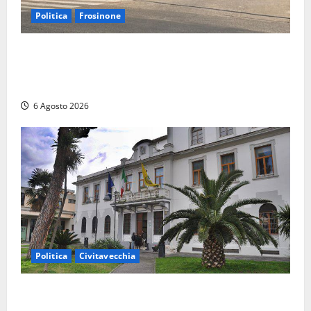
Politica
Frosinone
Ceccano, Sanità: la Regione e il centrodestra
‘firmano’ il decreto per la Casa della Comunità e
rivendicano la vittoria politica
6 Agosto 2026
Politica
Civitavecchia
Civitavecchia – Fratelli d’Italia sulle Terme Imperiali:
“Piendibene e Cangani spieghino perché stanno