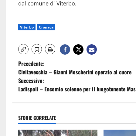
dal comune di Viterbo.
Viterbo
Cronaca
N
Precedente:
Civitavecchia – Gianni Moscherini operato al cuore
a
Successivo:
v
Ladispoli – Encomio solenne per il luogotenente Mass
i
g
STORIE CORRELATE
a