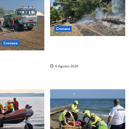
Cronaca
Principio di incendio nella Riserva
Cronaca
del Lago di Vico: sul posto tracce
– Vasto incendio al
di bivacchi abusivi
bilitazione di
6 Agosto 2026