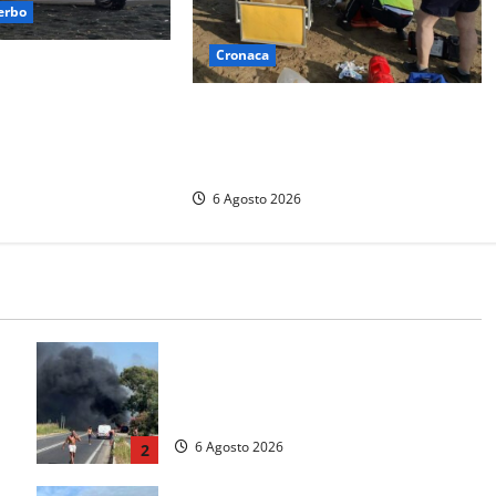
erbo
Cronaca
i capovolge al Lago
uattro persone messe
Tuffo vietato dal pontile, muore un
gili del fuoco
17enne dopo quattro giorni di
agonia
6 Agosto 2026
Santa Marinella – Vasto incendio
sull’Aurelia: strada chiusa in
a
entrambe le direzioni (FOTO)
6 Agosto 2026
2