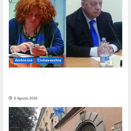
Ambiente
Civitavecchia
Civitavecchia – Fosso Crepacuore, la Regione Lazio
chiude la Conferenza di Servizi: sì al rinnovo
dell’Autorizzazione Integrata Ambientale
6 Agosto 2026