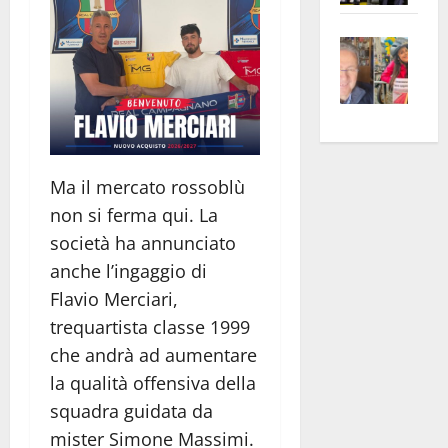
apre
Area
Vite
la
sogl
–
rass
Isee
A
atte
a
Omb
anc
26mi
Fest
Cont
euro
Fron
Vald
per
Ma il mercato rossoblù
e
e
l’an
non si ferma qui. La
Gabb
Zang
acca
società ha annunciato
vis
202
a
anche l’ingaggio di
vis
Flavio Merciari,
trequartista classe 1999
che andrà ad aumentare
la qualità offensiva della
squadra guidata da
mister Simone Massimi.