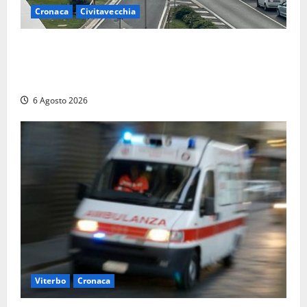
Cronaca
Civitavecchia
Civitavecchia – La segnalazione di una cliente del
supermercato: “Qualcuno ha rovistato nella mia
auto”
6 Agosto 2026
Viterbo
Cronaca