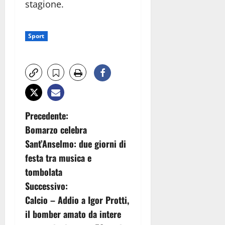
stagione.
Sport
N
Precedente:
Bomarzo celebra
a
Sant’Anselmo: due giorni di
v
festa tra musica e
tombolata
i
Successivo:
g
Calcio – Addio a Igor Protti,
il bomber amato da intere
a