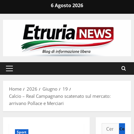
Vai
6 Agosto 2026
al
contenuto
Menu
principale
Home
2026
Giugno
19
Calcio – Real Campagnano scatenato sul mercato:
arrivano Pollace e Merciari
Ricerca
Sport