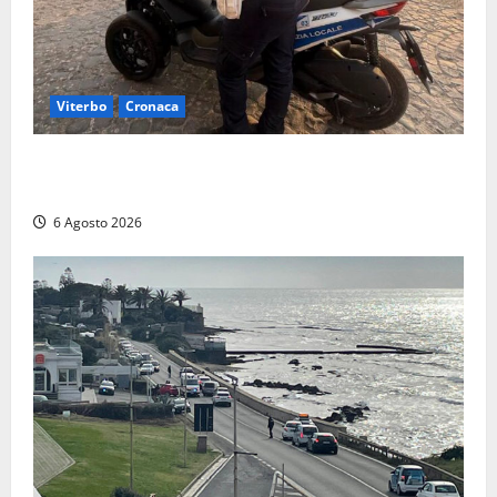
Viterbo
Cronaca
Capodimonte, due nuovi motocicli per la Polizia
locale: più controlli sul lungolago
6 Agosto 2026