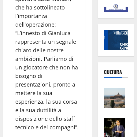
che ha sottolineato
l’importanza
dell’operazione:
“L’innesto di Gianluca
rappresenta un segnale
chiaro delle nostre
ambizioni. Parliamo di
un giocatore che non ha
CULTURA
bisogno di
presentazioni, pronto a
Vite
mettere la sua
–
esperienza, la sua corsa
L’Un
e la sua duttilità a
ampl
disposizione dello staff
Saba
la
tecnico e dei compagni”.
–
No
Pian
Tax