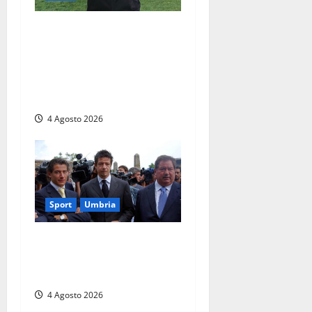
Viterbo – Rugby Lions Alto
Lazio, cambio al vertice:
Marco Lanzi nuovo
presidente dopo le
dimissioni di Morgantini
4 Agosto 2026
Sport
Umbria
Gaucci is back: il Perugia
torna di famiglia, e il primo
atto è già un caso
4 Agosto 2026