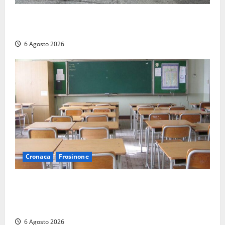
Tarquinia – Inseguimento sulla Tuscanese: 25enne
senza patente fermato dopo la fuga in auto
6 Agosto 2026
Cronaca
Frosinone
Frosinone, presunte molestie al liceo su una
minorenne: il Gip dice no all’archiviazione, il prof
nega
6 Agosto 2026