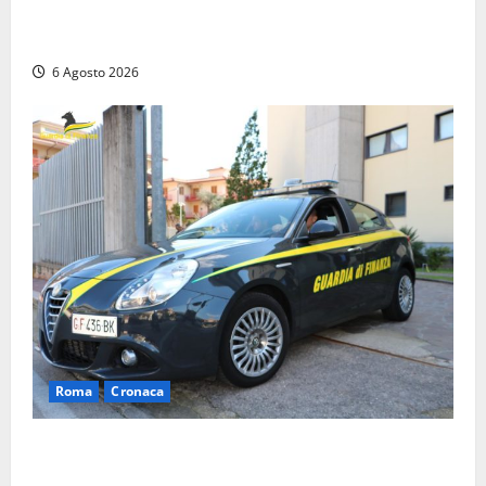
Viterbo, cade dal camion della raccolta rifiuti:
operatore trasportato in ospedale
6 Agosto 2026
Roma
Cronaca
Roma – Tor Sapienza, fermato pusher con crack e
cocaina durante un controllo della Guardia di