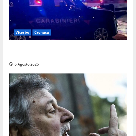
Viterbo
Cronaca
Tuscania, lo trovano ubriaco dopo un incidente con
feriti: denunciato dai carabinieri
6 Agosto 2026