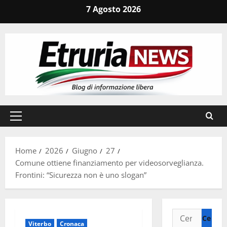
Vai
7 Agosto 2026
al
contenuto
Menu
principale
Home
2026
Giugno
27
Comune ottiene finanziamento per videosorveglianza.
Frontini: “Sicurezza non è uno slogan”
Ricerca
Viterbo
Cronaca