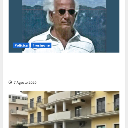
2026
Politica
Frosinone
Verso le elezioni di Frosinone, il Polo Civico si
allarga ancora: ufficiale l’ingresso di Giorgio
Ceccarelli dopo Emanuela Turri
7 Agosto 2026