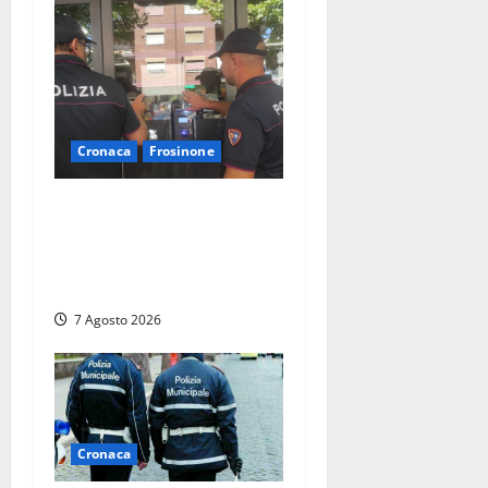
Cronaca
Frosinone
Il Questore sospende un
locale a Frosinone: “Ritrovo
di pregiudicati”. Trovati
anche un coltello e droga
7 Agosto 2026
Cronaca