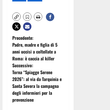
N
Precedente:
Padre, madre e figlia di 5
a
anni uccisi a coltellate a
v
Roma: è caccia al killer
Successivo:
i
Torna “Spiagge Serene
g
2026”: al via da Tarquinia e
Santa Severa la campagna
a
degli infermieri per la
z
prevenzione