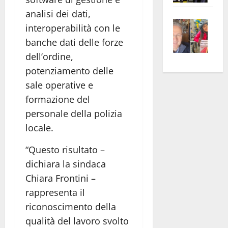
apre
Area
analisi dei dati,
Vite
la
sogl
interoperabilità con le
–
rass
Isee
banche dati delle forze
A
atte
a
dell’ordine,
Omb
anc
26mi
potenziamento delle
Fest
Cont
euro
sale operative e
Fron
Vald
per
e
e
formazione del
l’an
Gabb
Zang
acca
personale della polizia
vis
202
locale.
a
vis
“Questo risultato –
dichiara la sindaca
Chiara Frontini –
rappresenta il
riconoscimento della
qualità del lavoro svolto