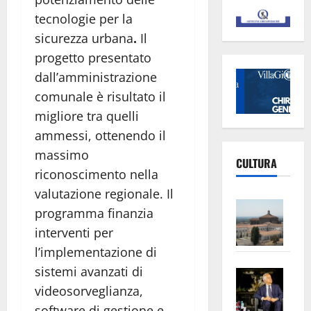
tecnologie per la
sicurezza urbana
.
Il
progetto presentato
dall’amministrazione
comunale è risultato il
migliore tra quelli
ammessi, ottenendo il
massimo
CULTURA
riconoscimento nella
valutazione regionale. Il
Vite
programma finanzia
–
interventi per
L’Un
l’implementazione di
ampl
sistemi avanzati di
Saba
la
–
No
videosorveglianza,
Pian
Tax
software di gestione e