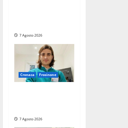
Paura sul lungomare
Harmine: giovane in bici
cade a terra durante un
attraversamento
7 Agosto 2026
Cronaca
Frosinone
Cassino dice addio al
dentista di 33 anni Federico
Derla, morto dopo terribile
incidente a Roma
7 Agosto 2026