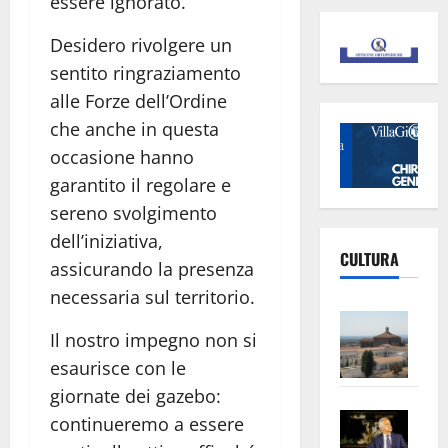
essere ignorato.
Desidero rivolgere un
sentito ringraziamento
alle Forze dell’Ordine
che anche in questa
occasione hanno
garantito il regolare e
sereno svolgimento
dell’iniziativa,
CULTURA
assicurando la presenza
necessaria sul territorio.
Vite
Il nostro impegno non si
–
esaurisce con le
L’Un
ampl
giornate dei gazebo:
Saba
la
continueremo a essere
–
No