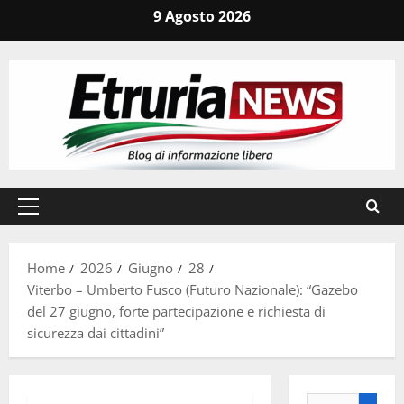
Vai
9 Agosto 2026
al
contenuto
Menu
principale
Home
2026
Giugno
28
Viterbo – Umberto Fusco (Futuro Nazionale): “Gazebo
del 27 giugno, forte partecipazione e richiesta di
sicurezza dai cittadini”
Ricerca