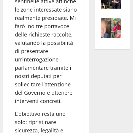
sentinelle attive affinché
Pian
Tax
le zone interessate siano
apre
Area
realmente presidiate. Mi
Vite
la
sogl
farò inoltre portavoce
–
rass
Isee
delle richieste raccolte,
A
atte
a
Omb
valutando la possibilità
anc
26mi
Fest
Cont
euro
di presentare
Fron
Vald
per
un’interrogazione
e
e
l’an
parlamentare tramite i
Gabb
Zang
acca
nostri deputati per
vis
202
sollecitare l’attenzione
a
del Governo e ottenere
vis
interventi concreti.
L’obiettivo resta uno
solo: ripristinare
sicurezza, legalità e