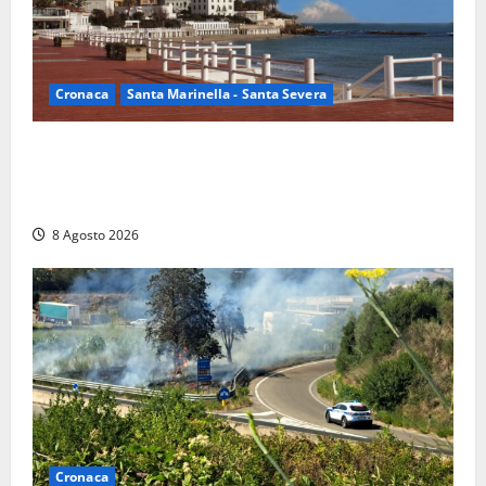
Cronaca
Santa Marinella - Santa Severa
Furti delle chiavi di casa nelle auto, l’allarme arriva
anche a Santa Marinella: “Grazie al libretto i ladri
trovano l’indirizzo”
8 Agosto 2026
Cronaca