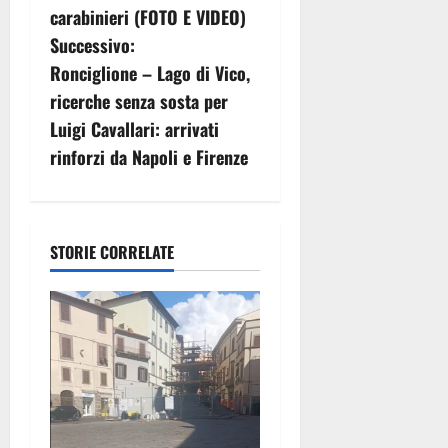
i
carabinieri (FOTO E VIDEO)
g
Successivo:
Ronciglione – Lago di Vico,
a
ricerche senza sosta per
z
Luigi Cavallari: arrivati
rinforzi da Napoli e Firenze
i
o
n
STORIE CORRELATE
e
a
r
t