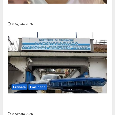
Brutto incidente stradale per Alessio Fiorillo:
Viterbo si stringe al suo “ciuffo”
8 Agosto 2026
Cronaca
Frosinone
Auto sospetta fermata a Fiuggi: la polizia trova un
coltello, cocaina e hashish. Quattro nei guai
8 Agosto 2026