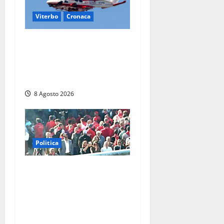
Viterbo
Cronaca
Scattano le ricerche per un
piccolo elicottero
precipitato a Sutri: era un
falso allarme
8 Agosto 2026
Politica
“Cgil volta le spalle a La
Russa e Sberna” a
Marcinelle, Meloni: “Gesto
vergognoso”. Landini
replica: “Falso”