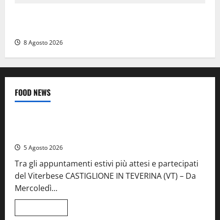
Calanna – Elettricista muore folgorato mentre
monta le luminarie per la festa
8 Agosto 2026
FOOD NEWS
Food News
Viterbo
A Castiglione in Teverina la 41esima festa del Vino: cantine
aperte, musica e spettacolo
5 Agosto 2026
Tra gli appuntamenti estivi più attesi e partecipati
del Viterbese CASTIGLIONE IN TEVERINA (VT) – Da
Mercoledì...
Leggi
Leggi tutto
di
Food News