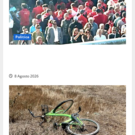
Politica
“Cgil volta le spalle a La Russa e Sberna” a
Marcinelle, Meloni: “Gesto vergognoso”. Landini
replica: “Falso”
8 Agosto 2026