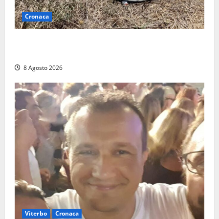
Cronaca
Allarme biciclette a Montalto Marina: «Furti
ovunque, ormai sembra un bike sharing illegale»
8 Agosto 2026
Viterbo
Cronaca