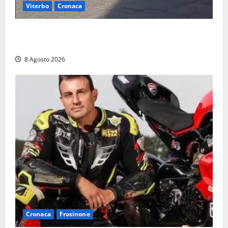
Viterbo
Cronaca
Fontana Grande, la piazza senza identità: «Tolte le
auto, il centro è morto. E adesso cosa resta?»
8 Agosto 2026
Cronaca
Frosinone