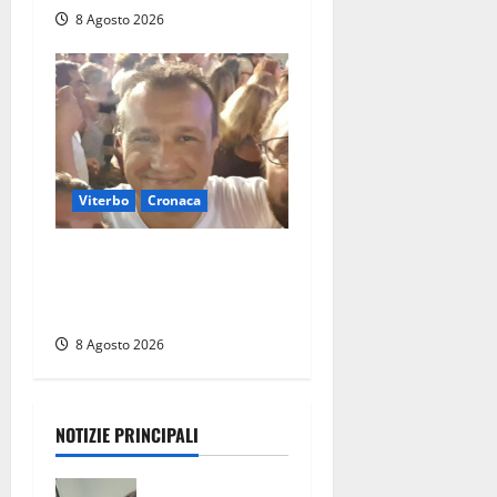
8 Agosto 2026
Viterbo
Cronaca
Brutto incidente stradale
per Alessio Fiorillo: Viterbo
si stringe al suo “ciuffo”
8 Agosto 2026
NOTIZIE PRINCIPALI
Aveva