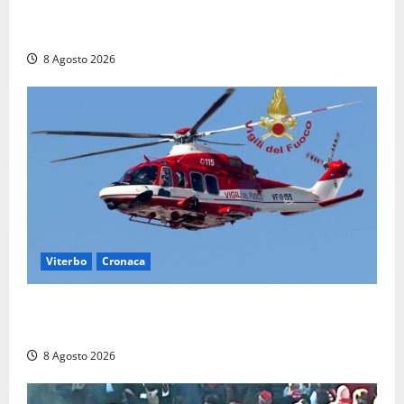
Aveva compiuto 23 anni ieri: Benedetta trovata
morta nell’ex Consorzio agrario
8 Agosto 2026
Viterbo
Cronaca
Scattano le ricerche per un piccolo elicottero
precipitato a Sutri: era un falso allarme
8 Agosto 2026