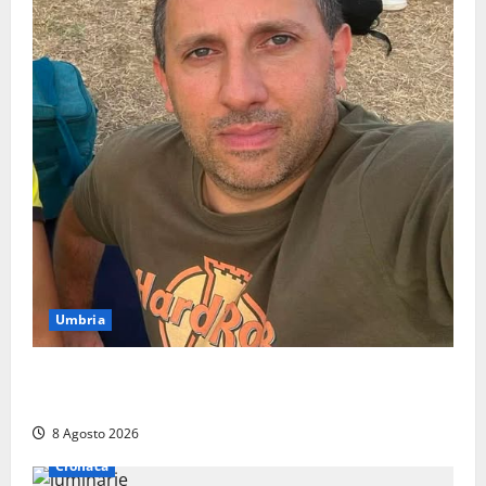
Umbria
Torreorsina dà l’ultimo saluto a Federico Romualdi,
l’autista che frenò per salvare i suoi passeggeri
8 Agosto 2026
Cronaca