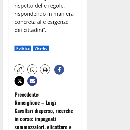
rispetto delle regole,
rispondendo in maniera
concreta alle esigenze
dei cittadini”.
Politica
Viterbo
N
Precedente:
Ronciglione – Luigi
a
Cavallari disperso, ricerche
v
in corso: impegnati
sommozzatori, elicottero e