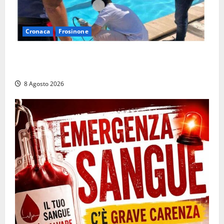
Cronaca
Frosinone
Irregolarità in una piscina di Roccasecca: scattano
la sospensione e una pesante multa
8 Agosto 2026