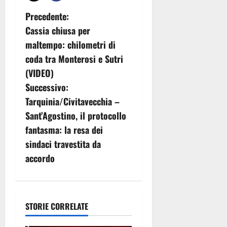
N
Precedente:
Cassia chiusa per
a
maltempo: chilometri di
v
coda tra Monterosi e Sutri
(VIDEO)
i
Successivo:
g
Tarquinia/Civitavecchia –
Sant’Agostino, il protocollo
a
fantasma: la resa dei
z
sindaci travestita da
accordo
i
o
n
STORIE CORRELATE