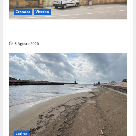
Cronaca
Viterbo
Viterbo, giovane donna trovata morta nell’ex
Consorzio agrario sulla Teverina
8 Agosto 2026
Latina