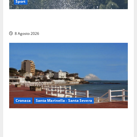
Sport
Rieti – Mondiali di Wakeboard 2026, Noa Gualtieri è
campione del mondo Under 14
8 Agosto 2026
Cronaca
Santa Marinella - Santa Severa
Furti delle chiavi di casa nelle auto, l’allarme arriva
anche a Santa Marinella: “Grazie al libretto i ladri
trovano l’indirizzo”