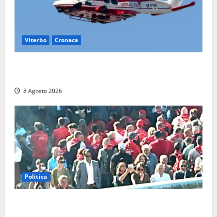
Viterbo
Cronaca
Scattano le ricerche per un piccolo elicottero
precipitato a Sutri: era un falso allarme
8 Agosto 2026
Politica
“Cgil volta le spalle a La Russa e Sberna” a
Marcinelle, Meloni: “Gesto vergognoso”. Landini