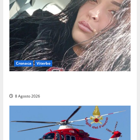
Cronaca
Viterbo
Aveva compiuto 23 anni ieri: Benedetta trovata
morta nell’ex Consorzio agrario
8 Agosto 2026