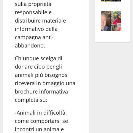
sulla proprietà
apre
Area
responsabile e
Vite
la
sogl
–
distribuire materiale
rass
Isee
A
atte
a
informativo della
Omb
anc
26mi
campagna anti-
Fest
Cont
euro
abbandono.
Fron
Vald
per
e
e
l’an
Chiunque scelga di
Gabb
Zang
acca
donare cibo per gli
vis
202
animali più bisognosi
a
riceverà in omaggio una
vis
brochure informativa
completa su:
-Animali in difficoltà:
come comportarsi se
incontri un animale