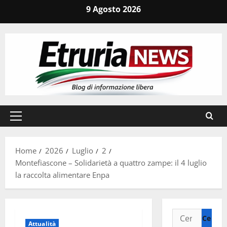
Vai
9 Agosto 2026
al
contenuto
Menu
principale
Home
2026
Luglio
2
Montefiascone – Solidarietà a quattro zampe: il 4 luglio
la raccolta alimentare Enpa
Ricerca
Attualità