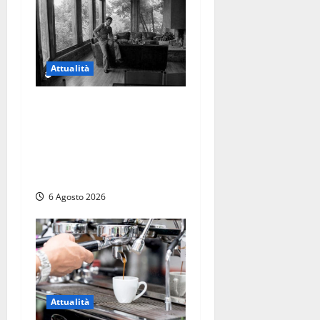
Attualità
Torre di Chia, l’Università
Agraria risponde alle
polemiche: “Non è un
esproprio, è l’esecuzione di
una sentenza”
6 Agosto 2026
Attualità