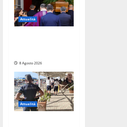
Attualità
L’ultimo saluto a Luigi
Cavallari: dal tuffo nel lago
di Vico ai 37 giorni di
ricerche
8 Agosto 2026
Attualità
Sant’Agostino, la beffa de
“La Scogliera”: il Comune