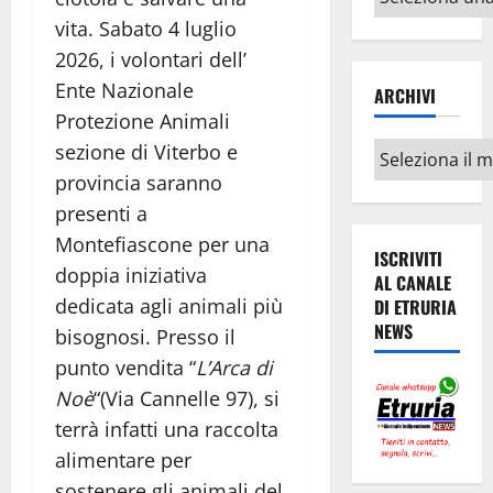
argomenti
vita. Sabato 4 luglio
2026, i volontari dell’
Ente Nazionale
ARCHIVI
Protezione Animali
Archivi
sezione di Viterbo e
provincia saranno
presenti a
Montefiascone per una
ISCRIVITI
doppia iniziativa
AL CANALE
dedicata agli animali più
DI ETRURIA
NEWS
bisognosi. Presso il
punto vendita “
L’Arca di
Noè
“(Via Cannelle 97), si
terrà infatti una raccolta
alimentare per
sostenere gli animali del