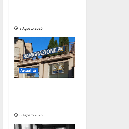
autorizza il chiosco due
giorni dopo i sigilli, ma lo
stabilimento resta bloccato
8 Agosto 2026
Attualità
Viterbo – Diffida per la
sindaca Frontini: “La scritta
Remigrazione è ancora al
suo posto”
8 Agosto 2026