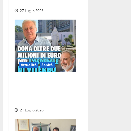
obbligato”
27 Luglio 2026
Attualità
Sanità
Viterbo – Il presidente
Rocca ricorda la
straordinaria generosità del
dottor Enzo Facchini
21 Luglio 2026