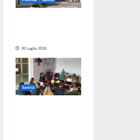
Sanità Lazio, il centrodestra
attacca l’opposizione:
“Basta arrampicarsi sugli
specchi”
30 Luglio 2026
Sanità
Viterbo – All’ospedale Santa
Rosa open day per
conoscere il parto indolore,
Nicolanti: “Il dolore del
parto non sia un passaggio