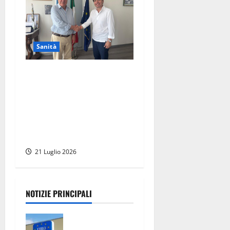
Sanità
Viterbo – All’ospedale Santa
Rosa nasce il nuovo
laboratorio di genetica
medica, grazie ad una
donazione di oltre 2 milioni
di euro
21 Luglio 2026
NOTIZIE PRINCIPALI
Eurospin, la