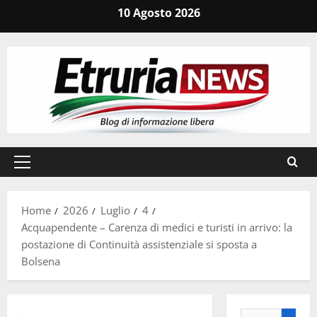
Vai
10 Agosto 2026
al
contenuto
Menu
principale
Home
2026
Luglio
4
Acquapendente – Carenza di medici e turisti in arrivo: la
postazione di Continuità assistenziale si sposta a
Bolsena
Ricerca