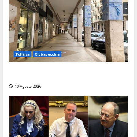
Politica
Civitavecchia
Gigliola Medici: “Civitavecchia penalizzata da anni di
cattiva gestione, passando dal M5S al PD”
10 Agosto 2026