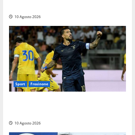
Eurospin, la Ugl proclama lo stato di agitazione:
«Punti vendita senza aria condizionata»
10 Agosto 2026
Sport
Frosinone
Frosinone-Lazio, Zaccagni all’ultimo respiro ribalta i
giallazzurri: ultima amichevole allo ‘Stirpe’, ora
testa alla Juve
10 Agosto 2026