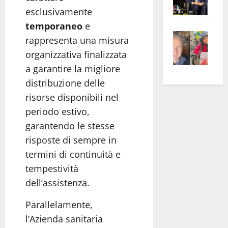
Pian
Tax
esclusivamente
apre
Area
temporaneo
e
Vite
la
sogl
rappresenta una misura
–
rass
Isee
organizzativa finalizzata
A
atte
a
a garantire la migliore
Omb
anc
26mi
distribuzione delle
Fest
Cont
euro
risorse disponibili nel
Fron
Vald
per
e
periodo estivo,
e
l’an
Gabb
Zang
acca
garantendo le stesse
vis
202
risposte di sempre in
a
termini di continuità e
vis
tempestività
dell’assistenza.
Parallelamente,
l’Azienda sanitaria