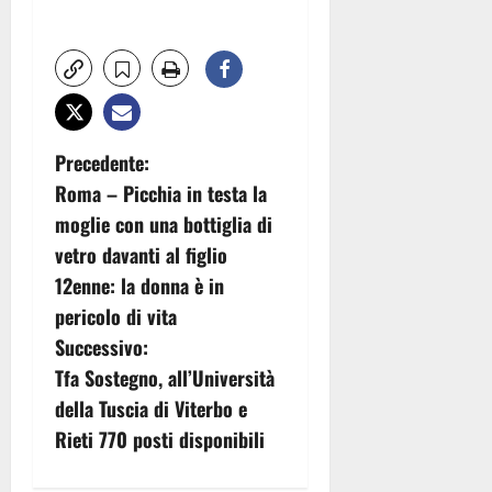
N
Precedente:
Roma – Picchia in testa la
a
moglie con una bottiglia di
v
vetro davanti al figlio
12enne: la donna è in
i
pericolo di vita
g
Successivo:
Tfa Sostegno, all’Università
a
della Tuscia di Viterbo e
z
Rieti 770 posti disponibili
i