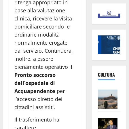
ritenga appropriato in
base alla valutazione
clinica, ricevere la visita
domiciliare secondo le
ordinarie modalità
normalmente erogate
dal servizio. Continuerà,
inoltre, a essere
pienamente operativo il
CULTURA
Pronto soccorso
dell’ospedale di
Acquapendente
per
Vite
–
l’accesso diretto dei
L’Un
cittadini assistiti.
ampl
Il trasferimento ha
Saba
la
–
carattere
No