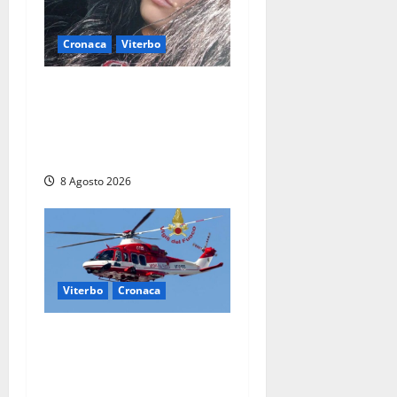
Cronaca
Viterbo
Aveva compiuto 23 anni
ieri: Benedetta trovata
morta nell’ex Consorzio
agrario
8 Agosto 2026
Viterbo
Cronaca
Scattano le ricerche per un
piccolo elicottero
precipitato a Sutri: era un