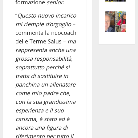
formazione
senior
.
apre
Area
Vite
la
sogl
“
Questo nuovo incarico
–
rass
Isee
mi riempie d’orgoglio
–
A
atte
a
commenta la neocoach
Omb
anc
26mi
delle Terme Salus –
ma
Fest
Cont
euro
rappresenta anche una
Fron
Vald
per
grossa responsabilità,
e
e
l’an
soprattutto perché si
Gabb
Zang
acca
vis
202
tratta di sostituire in
a
panchina un allenatore
vis
come mio padre che,
con la sua grandissima
esperienza e il suo
carisma, è stato ed è
ancora una figura di
riferimento per tutto il