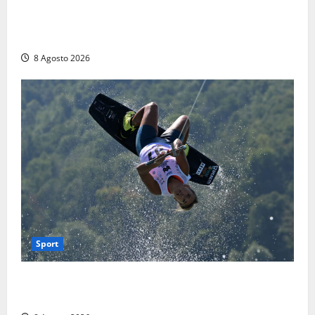
Escursionisti si perdono durante la bufera nelle
montagne di Sora. Elicottero bloccato, soccorsi da
terra
8 Agosto 2026
Sport
Rieti – Mondiali di Wakeboard 2026, Noa Gualtieri è
campione del mondo Under 14