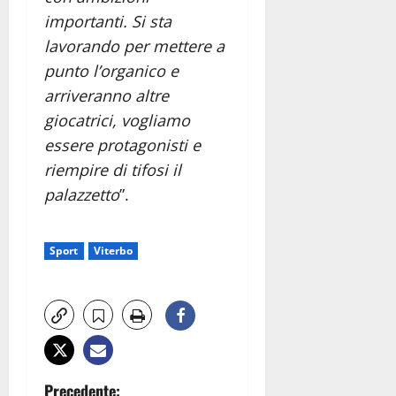
importanti. Si sta
lavorando per mettere a
punto l’organico e
arriveranno altre
giocatrici, vogliamo
essere protagonisti e
riempire di tifosi il
palazzetto
”.
Sport
Viterbo
N
Precedente: