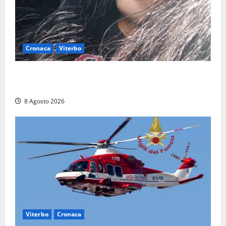
Cronaca
Viterbo
Aveva compiuto 23 anni ieri: Benedetta trovata
morta nell’ex Consorzio agrario
8 Agosto 2026
Viterbo
Cronaca