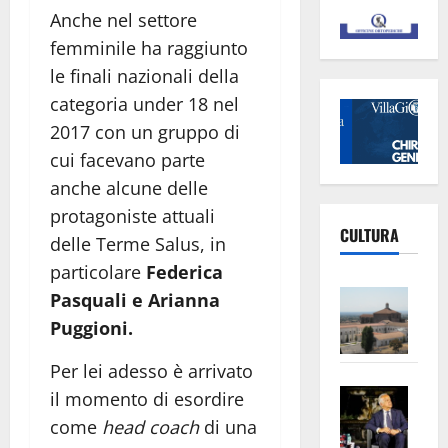
Anche nel settore
femminile ha raggiunto
le finali nazionali della
categoria under 18 nel
2017 con un gruppo di
cui facevano parte
anche alcune delle
protagoniste attuali
CULTURA
delle Terme Salus, in
particolare
Federica
Vite
Pasquali e Arianna
–
Puggioni.
L’Un
ampl
Per lei adesso è arrivato
Saba
la
il momento di esordire
–
No
come
head coach
di una
Pian
Tax