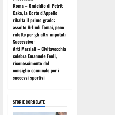
Roma – Omicidio di Petrit
a
Caka, la Corte d’Appello
v
ribalta il primo grado:
assolto Arlindi Tomai, pene
i
ridotte per gli altri imputati
g
Successivo:
Arti Marziali – Civitavecchia
a
celebra Emanuele Feoli,
z
riconoscimento del
consiglio comunale per i
i
successi sportivi
o
n
STORIE CORRELATE
e