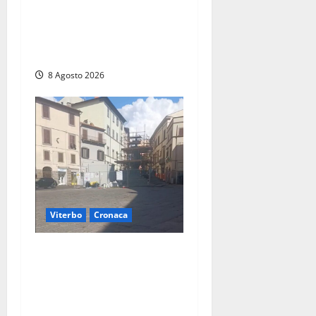
Rieti – Mondiali di
Wakeboard 2026, Noa
Gualtieri è campione del
mondo Under 14
8 Agosto 2026
Viterbo
Cronaca
Fontana Grande, la piazza
senza identità: «Tolte le
auto, il centro è morto. E
adesso cosa resta?»