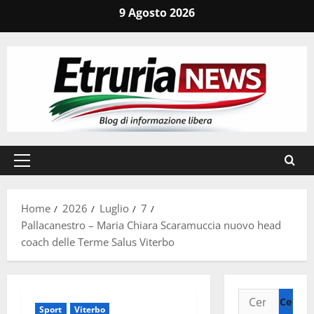
Vai
9 Agosto 2026
al
contenuto
Menu
principale
Home
2026
Luglio
7
Pallacanestro – Maria Chiara Scaramuccia nuovo head
coach delle Terme Salus Viterbo
Ricerca
Sport
Viterbo