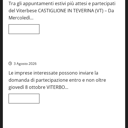
Tra gli appuntamenti estivi più attesi e partecipati
del Viterbese CASTIGLIONE IN TEVERINA (VT) – Da
Mercoledì...
Leggi
Leggi tutto
di
Food News
più
su
A
Castiglione
Birre Preziose, aperte le iscrizioni al Concorso regionale
in
del Lazio
Teverina
la
3 Agosto 2026
41esima
festa
Le imprese interessate possono inviare la
del
Vino:
domanda di partecipazione entro e non oltre
cantine
aperte,
giovedì 8 ottobre VITERBO...
musica
e
spettacolo
Leggi
Leggi tutto
di
Viterbo
Food News
più
su
Birre
Preziose,
Montefiascone brinda alla sua Fiera del Vino: inaugurazione
aperte
da record per la 66ª edizione
le