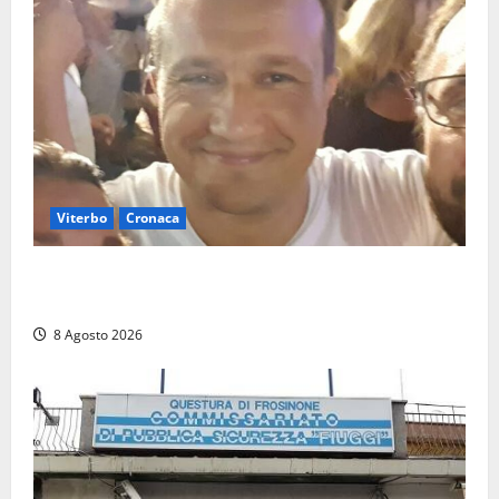
Viterbo
Cronaca
Brutto incidente stradale per Alessio Fiorillo:
Viterbo si stringe al suo “ciuffo”
8 Agosto 2026