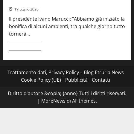
Sociale: gravi carenze igieniche
una
serata
19 Luglio 2026
a
quattro
Il presidente Ivano Marucci: “Abbiamo già iniziato la
mani
tra
bonifica di alcuni ambienti, tra qualche giorno tutto
Roma
e
tornerà...
il
mare
di
Leggi
Leggi tutto
Civitavecchia
di
più
su
Montefiascone
–
I
Trattamento dati, Privacy Policy – Blog Etruria News
NAS
dei
Cookie Policy (UE)
Pubblicità
Contatti
carabinieri
chiudono
la
Diritto d'autore &copia; {anno} Tutti i diritti riservati.
Cantina
Sociale:
|
MoreNews
di AF themes.
gravi
carenze
igieniche