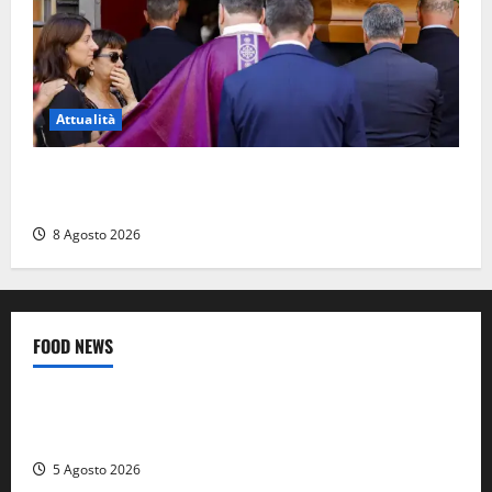
Attualità
L’ultimo saluto a Luigi Cavallari: dal tuffo nel lago di
Vico ai 37 giorni di ricerche
8 Agosto 2026
FOOD NEWS
Food News
Viterbo
A Castiglione in Teverina la 41esima festa del Vino: cantine
aperte, musica e spettacolo
5 Agosto 2026