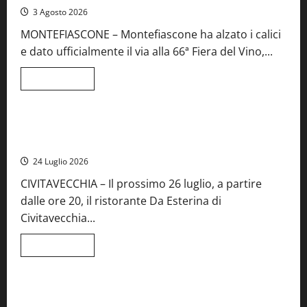
iscrizioni
3 Agosto 2026
al
Concorso
MONTEFIASCONE – Montefiascone ha alzato i calici
regionale
del
e dato ufficialmente il via alla 66ª Fiera del Vino,...
Lazio
Leggi
Leggi tutto
di
Food News
più
su
Montefiascone
brinda
Stecca x Esterina: una serata a quattro mani tra Roma e il
alla
mare di Civitavecchia
sua
Fiera
24 Luglio 2026
del
Vino:
CIVITAVECCHIA – Il prossimo 26 luglio, a partire
inaugurazione
da
dalle ore 20, il ristorante Da Esterina di
record
per
Civitavecchia...
la
66ª
edizione
Leggi
Leggi tutto
di
Cronaca
Food News
Viterbo
più
su
Stecca
x
Montefiascone – I NAS dei carabinieri chiudono la Cantina
Esterina: