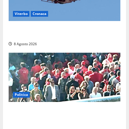
Viterbo
Cronaca
Scattano le ricerche per un piccolo elicottero
precipitato a Sutri: era un falso allarme
8 Agosto 2026
Politica
“Cgil volta le spalle a La Russa e Sberna” a
Marcinelle, Meloni: “Gesto vergognoso”. Landini
replica: “Falso”