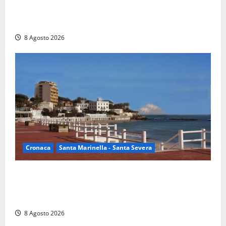
Rieti – Mondiali di Wakeboard 2026, Noa Gualtieri è
campione del mondo Under 14
8 Agosto 2026
Cronaca
Santa Marinella - Santa Severa
Furti delle chiavi di casa nelle auto, l’allarme arriva
anche a Santa Marinella: “Grazie al libretto i ladri
trovano l’indirizzo”
8 Agosto 2026