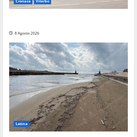
Cronaca
Viterbo
Viterbo, giovane donna trovata morta nell’ex
Consorzio agrario sulla Teverina
8 Agosto 2026
Latina