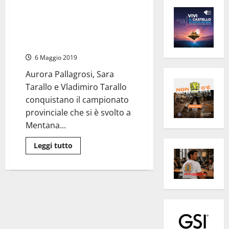
Cross Country – Tre maglie di
campione provinciale di Roma
per il Team Bike Race Mountain
Civitavecchia
6 Maggio 2019
Aurora Pallagrosi, Sara
Tarallo e Vladimiro Tarallo
conquistano il campionato
provinciale che si è svolto a
Mentana...
Leggi
Leggi tutto
di
più
su
Cross
Country
–
Tre
maglie
di
campione
provinciale