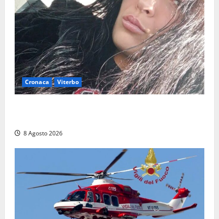
Cronaca
Viterbo
Aveva compiuto 23 anni ieri: Benedetta trovata
morta nell’ex Consorzio agrario
8 Agosto 2026