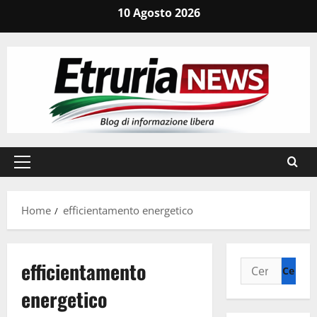
Vai
10 Agosto 2026
al
contenuto
Menu
principale
Home
efficientamento energetico
efficientamento
Ricerca
per:
energetico