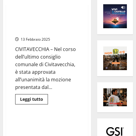
Politica
Civitavecchia – Approvata la
mozione sull’efficientamento
energetico di Fratelli d’Italia
13 Febbraio 2025
CIVITAVECCHIA – Nel corso
dell’ultimo consiglio
comunale di Civitavecchia,
è stata approvata
all’unanimità la mozione
presentata dal...
Leggi
Leggi tutto
di
Attualità
più
su
Civitavecchia
–
Montalto di Castro – Il progetto
Approvata
per l’efficientamento
la
mozione
energetico del Palazzetto dello