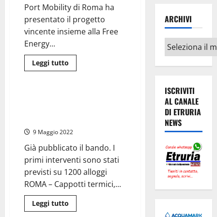
dello
Port Mobility di Roma ha
Sport
affidato
ARCHIVI
presentato il progetto
a
“Nembo
vincente insieme alla Free
Kid”
Archivi
Energy...
Leggi
Leggi tutto
di
Economia
più
su
ISCRIVITI
Superbonus,
Ater
Ater, parte il piano di
AL CANALE
Roma
efficientamento energetico:
assegna
DI ETRURIA
maxiappalto
stanziati i primi 52 milioni
NEWS
da
un
9 Maggio 2022
miliardo
di
Già pubblicato il bando. I
euro
(nell’Ati
primi interventi sono stati
la
Rogedil
previsti su 1200 alloggi
di
ROMA – Cappotti termici,...
Azzopardi)
Leggi
Leggi tutto
di
Attualità
più