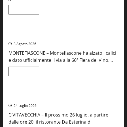
e
spettacolo
Leggi
Leggi tutto
di
Viterbo
Food News
più
su
Birre
Preziose,
Montefiascone brinda alla sua Fiera del Vino: inaugurazione
aperte
da record per la 66ª edizione
le
iscrizioni
3 Agosto 2026
al
Concorso
MONTEFIASCONE – Montefiascone ha alzato i calici
regionale
del
e dato ufficialmente il via alla 66ª Fiera del Vino,...
Lazio
Leggi
Leggi tutto
di
Food News
più
su
Montefiascone
brinda
Stecca x Esterina: una serata a quattro mani tra Roma e il
alla
mare di Civitavecchia
sua
Fiera
24 Luglio 2026
del
Vino:
CIVITAVECCHIA – Il prossimo 26 luglio, a partire
inaugurazione
da
dalle ore 20, il ristorante Da Esterina di
record
per