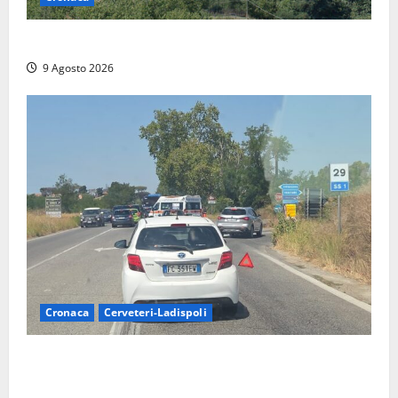
Scossa di terremoto nell’alta Tuscia
9 Agosto 2026
Cronaca
Cerveteri-Ladispoli
Grave incidente sull’Aurelia tra Ladispoli e
Torrimpietra, corsia per Civitavecchia bloccata per