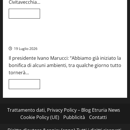
Civitavecchia...
la
66ª
edizione
Leggi
Leggi tutto
di
Cronaca
Food News
Viterbo
più
su
Stecca
x
Montefiascone – I NAS dei carabinieri chiudono la Cantina
Esterina:
Sociale: gravi carenze igieniche
una
serata
19 Luglio 2026
a
quattro
Il presidente Ivano Marucci: “Abbiamo già iniziato la
mani
tra
bonifica di alcuni ambienti, tra qualche giorno tutto
Roma
e
tornerà...
il
mare
di
Leggi
Leggi tutto
Civitavecchia
di
più
su
Montefiascone
–
I
Trattamento dati, Privacy Policy – Blog Etruria News
NAS
dei
Cookie Policy (UE)
Pubblicità
Contatti
carabinieri
chiudono
la