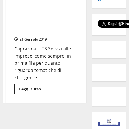
su
Ater,
parte
Caprarola- Sostenibilità
il
ambientale ed efficientamento
piano
di
energetico nuovi corsi della
efficientamento
Regione Lazio
energetico:
stanziati
21 Gennaio 2019
i
primi
52
Caprarola – ITS Servizi alle
milioni
Imprese, come sempre, in
prima fila per quanto
riguarda tematiche di
stringente...
Leggi
Leggi tutto
di
più
su
Caprarola-
Sostenibilità
ambientale
ed
efficientamento
energetico
nuovi