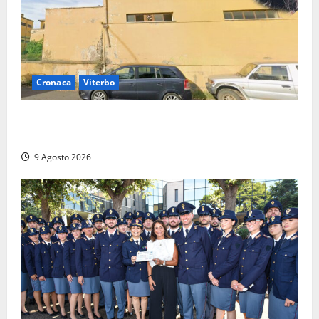
Cronaca
Viterbo
Morte della 23enne Benedetta all’ex consorzio
agrario, fatale il “festino” del compleanno
9 Agosto 2026