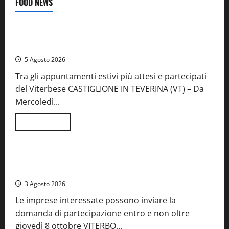
FOOD NEWS
Food News
Viterbo
A Castiglione in Teverina la 41esima festa del Vino: cantine
aperte, musica e spettacolo
5 Agosto 2026
Tra gli appuntamenti estivi più attesi e partecipati
del Viterbese CASTIGLIONE IN TEVERINA (VT) – Da
Mercoledì...
Leggi
Leggi tutto
di
Food News
più
su
A
Castiglione
Birre Preziose, aperte le iscrizioni al Concorso regionale
in
del Lazio
Teverina
la
3 Agosto 2026
41esima
festa
Le imprese interessate possono inviare la
del
Vino:
domanda di partecipazione entro e non oltre
cantine
aperte,
giovedì 8 ottobre VITERBO...
musica