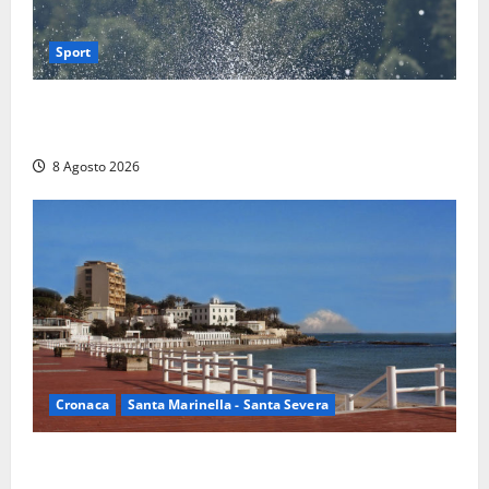
Sport
Rieti – Mondiali di Wakeboard 2026, Noa Gualtieri è
campione del mondo Under 14
8 Agosto 2026
Cronaca
Santa Marinella - Santa Severa
Furti delle chiavi di casa nelle auto, l’allarme arriva