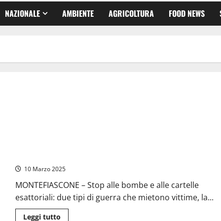
NAZIONALE
AMBIENTE
AGRICOLTURA
FOOD NEWS
Montefiascone – “Stop alle bombe e alle cartelle esattoriali”,
in tanti alla raccolta firme della Lega
10 Marzo 2025
MONTEFIASCONE – Stop alle bombe e alle cartelle
esattoriali: due tipi di guerra che mietono vittime, la...
Leggi
Leggi tutto