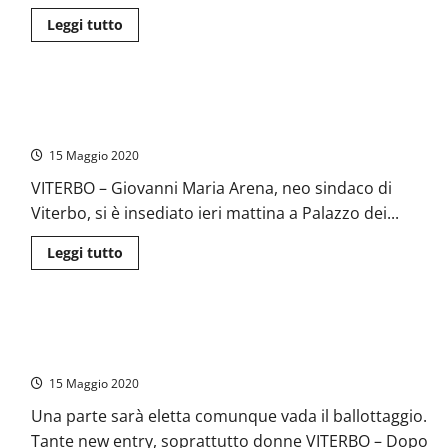
gli
spazi
Leggi
Leggi tutto
giusti”
di
più
su
Viterbo
–
Viterbo – Palazzo dei Priori, insediato il sindaco Arena.
Fusco
(Lega)
Proclamati i nuovi consiglieri
ha
nominato
15 Maggio 2020
il
coordinamento
VITERBO – Giovanni Maria Arena, neo sindaco di
comunale
Viterbo, si è insediato ieri mattina a Palazzo dei...
Leggi
Leggi tutto
di
più
su
Viterbo
–
#Viterbo2018 – Ecco chi sono i nuovi consiglieri comunali.
Palazzo
dei
Prima volta assoluta della Lega a Palazzo dei Priori
Priori,
insediato
15 Maggio 2020
il
sindaco
Una parte sarà eletta comunque vada il ballottaggio.
Arena.
Proclamati
Tante new entry, soprattutto donne VITERBO – Dopo
i