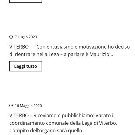
di
più
su
Montefiascone
–
Viterbo – Maurizio Guerrini rientra nella Lega: “Un partito in
“Stop
alle
grado di offrire gli spazi giusti”
bombe
e
7 Luglio 2023
alle
cartelle
VITERBO – “Con entusiasmo e motivazione ho deciso
esattoriali”,
in
di rientrare nella Lega – a parlare è Maurizio...
tanti
alla
raccolta
Leggi
Leggi tutto
firme
di
della
più
Lega
su
Viterbo
–
Viterbo – Fusco (Lega) ha nominato il coordinamento
Maurizio
Guerrini
comunale
rientra
nella
16 Maggio 2020
Lega:
“Un
VITERBO – Riceviamo e pubblichiamo: Varato il
partito
in
coordinamento comunale della Lega di Viterbo.
grado
di
Compito dell’organo sarà quello...
offrire