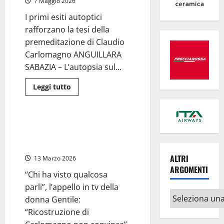
7 Maggio 2026
immediato
per
Carlomagno
I primi esiti autoptici
rafforzano la tesi della
premeditazione di Claudio
Carlomagno ANGUILLARA
SABAZIA – L’autopsia sul...
Leggi
Leggi tutto
di
Cronaca
più
su
Anguillara
Sabazia
Anguillara – La mamma di
–
Federica Torzullo: “Vogliamo la
Femminicidio
Federica
verità sulla morte di mia figlia”
Torzullo,
autopsia
ALTRI
13 Marzo 2026
smentisce
ARGOMENTI
il
“Chi ha visto qualcosa
marito:
“Uccisa
parli”, l’appello in tv della
dopo
Altri
cena”
donna Gentile:
argomenti
“Ricostruzione di