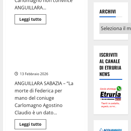
Carlomagno non convince”
ANGUILLARA...
ARCHIVI
Cronaca
Leggi
Leggi tutto
di
Archivi
Area Braccianese
più
su
Anguillara
–
Anguillara Sabazia –
La
Femminicidio Torzullo, il
mamma
di
procuratore: “Possibile
ISCRIVITI
Federica
presenza di terze persone
Torzullo:
AL CANALE
“Vogliamo
prima, durante o dopo il delitto”
DI ETRURIA
la
verità
NEWS
13 Febbraio 2026
sulla
morte
ANGUILLARA SABAZIA – “La
di
mia
morte di Federica per
figlia”
mano del coniuge
Carlomagno Agostino
Claudio è un dato...
Leggi
Leggi tutto
di
Cronaca