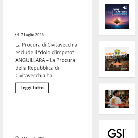
Anguillara – Femminicidio
Federica Torzullo, richiesta di
Giudizio immediato per
Carlomagno
7 Luglio 2026
La Procura di Civitavecchia
esclude il “dolo d’impeto”
ANGUILLARA – La Procura
della Repubblica di
Civitavecchia ha...
Leggi
Leggi tutto
di
Cronaca
più
su
Anguillara
–
Anguillara Sabazia –
Femminicidio
Femminicidio Federica Torzullo,
Federica
Torzullo,
autopsia smentisce il marito:
richiesta
“Uccisa dopo cena”
di
Giudizio