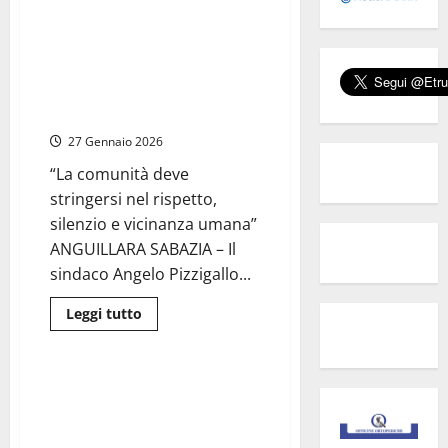
più
su
Anguillara
Sabazia
Anguillara – Femminicidio
–
Federica Torzullo, il sindaco
Femminicidio
Torzullo,
Pizzigallo nominato tutore del
il
minore
procuratore:
“Possibile
27 Gennaio 2026
presenza
di
terze
“La comunità deve
persone
stringersi nel rispetto,
prima,
durante
silenzio e vicinanza umana”
o
dopo
ANGUILLARA SABAZIA – Il
il
delitto”
sindaco Angelo Pizzigallo...
Leggi
Leggi tutto
di
Cronaca
più
su
Anguillara
–
Anguillara Sabazia –
Femminicidio
Carlomagno confessa
Federica
Torzullo,
femminicidio: “temevo di
il