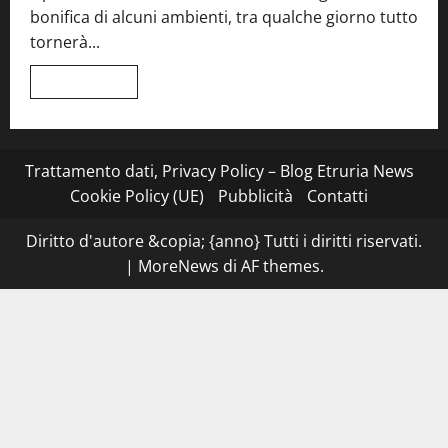
tra
bonifica di alcuni ambienti, tra qualche giorno tutto
Roma
e
tornerà...
il
mare
di
Leggi
Leggi tutto
Civitavecchia
di
più
su
Montefiascone
–
I
Trattamento dati, Privacy Policy – Blog Etruria News
NAS
dei
Cookie Policy (UE)
Pubblicità
Contatti
carabinieri
chiudono
la
Diritto d'autore &copia; {anno} Tutti i diritti riservati.
Cantina
Sociale:
|
MoreNews
di AF themes.
gravi
carenze
igieniche