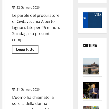
perdere mio figlio” (video)
sindaco
Pizzigallo
22 Gennaio 2026
nominato
tutore
del
Le parole del procuratore
minore
di Civitavecchia Alberto
Liguori. Lite per 45 minuti.
Si indaga su presunti
complici....
CULTURA
Leggi
Leggi tutto
di
Cronaca
più
Vite
su
Anguillara
–
Sabazia
Femminicidio Federica Torzullo,
–
L’Un
a dare l’allarme è stato il
Carlomagno
confessa
compagno che vive nelle
ampl
femminicidio:
Marche
“temevo
Saba
la
di
–
No
21 Gennaio 2026
perdere
mio
Pian
Tax
figlio”
L’uomo ha chiamato la
(video)
apre
Area
sorella della donna
Vite
la
sogl