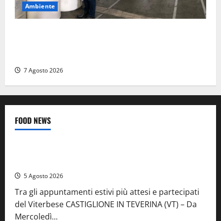
Ambiente
Nucleare – Sogin approva il bilancio d’esercizio
2025: utile a 2,6 milioni di euro, EBITDA a 26,7
milioni
7 Agosto 2026
FOOD NEWS
Food News
Viterbo
A Castiglione in Teverina la 41esima festa del Vino: cantine
aperte, musica e spettacolo
5 Agosto 2026
Tra gli appuntamenti estivi più attesi e partecipati
del Viterbese CASTIGLIONE IN TEVERINA (VT) – Da
Mercoledì...