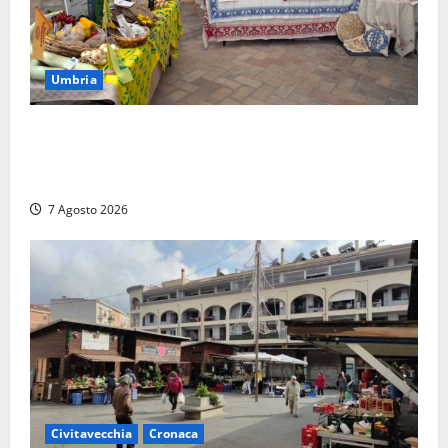
Umbria
Rivotorto, presentata la 37ª Rassegna Antichi
Sapori: dal 14 al 23 agosto il Chiostro di San
Francesco si veste a festa
7 Agosto 2026
Civitavecchia
Cronaca