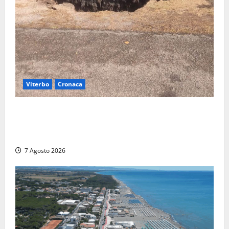
Viterbo
Cronaca
Gradoli – Il maltempo devastata il lungolago: alberi
giganteschi abbattuti e auto distrutte. Sfiorata la
tragedia (FOTO)
7 Agosto 2026