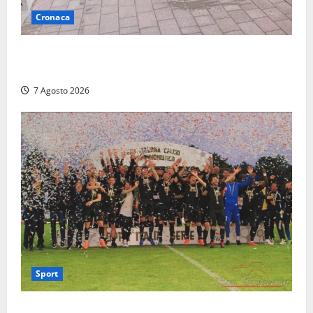
Cronaca
Montalto di Castro – Ragazza investita sul
lungomare mentre attraversa con la bici a mano
7 Agosto 2026
Sport
Serie D, girone G: la nuova Viterbese sogna la