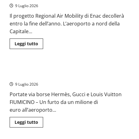
216
9 Luglio 2026
chili
di
Il progetto Regional Air Mobility di Enac decollerà
khat,
la
entro la fine dell’anno. L’aeroporto a nord della
“droga
dell’amicizia
Capitale...
e
della
preghiera”
Leggi
Leggi tutto
di
più
su
Decolla
la
Fiumicino – Aeroporto, furto da un milione di euro: rubati
Regional
Air
bagagli di lusso con orologi e gioielli
Mobility:
Roma
9 Luglio 2026
Urbe
hub
Portate via borse Hermès, Gucci e Louis Vuitton
nazionale,
AvioItaliana
FIUMICINO – Un furto da un milione di
di
Giulivi
euro all’aeroporto...
protagonista
Leggi
Leggi tutto
di
più
su