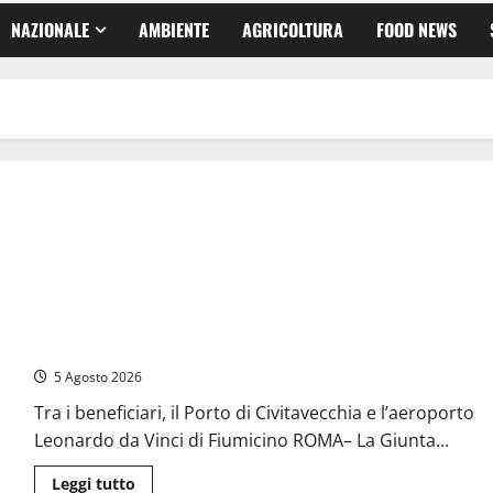
NAZIONALE
AMBIENTE
AGRICOLTURA
FOOD NEWS
Regione Lazio, con il “Piano straordinario” oltre 4 milioni di
euro a 22 Comuni dell’Etruria
5 Agosto 2026
Tra i beneficiari, il Porto di Civitavecchia e l’aeroporto
Leonardo da Vinci di Fiumicino ROMA– La Giunta...
Leggi
Leggi tutto