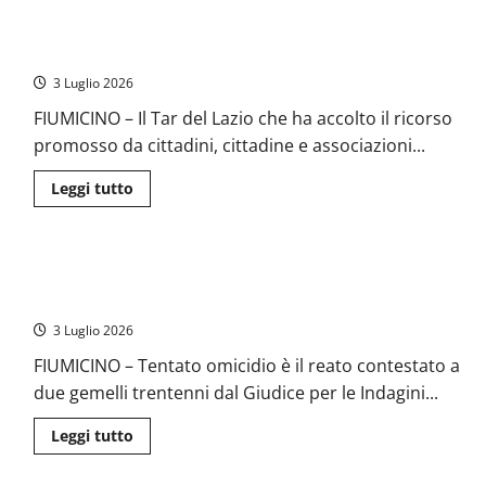
Fiumicino
–
Il Tar del Lazio accoglie il ricorso contro il Porto turistico a
Aeroporto,
furto
Fiumicino-Isola Sacra
da
un
3 Luglio 2026
milione
di
FIUMICINO – Il Tar del Lazio che ha accolto il ricorso
euro:
rubati
promosso da cittadini, cittadine e associazioni...
bagagli
di
lusso
Leggi
Leggi tutto
con
di
orologi
più
e
su
gioielli
Il
Tar
Fiumicino – Buttafuori ubriaco massacra di botte giovane
del
Lazio
cliente con l’aiuto del gemello: due arresti
accoglie
il
3 Luglio 2026
ricorso
contro
FIUMICINO – Tentato omicidio è il reato contestato a
il
Porto
due gemelli trentenni dal Giudice per le Indagini...
turistico
a
Fiumicino-
Leggi
Leggi tutto
Isola
di
Sacra
più
su