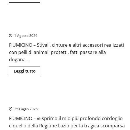
di
più
su
Regione
Lazio,
Fiumicino – Maxisequestro tra pelle di pitone, coccodrillo e
con
il
squalo: scoperto il giro illegale destinato all’alta moda
“Piano
straordinario”
1 Agosto 2026
oltre
4
FIUMICINO – Stivali, cinture e altri accessori realizzati
milioni
di
con pelli di animali protetti, fatti passare alla
euro
a
dogana...
22
Comuni
dell’Etruria
Leggi
Leggi tutto
di
più
su
Fiumicino
–
Pesca, Righini: “Profondo cordoglio per la scomparsa del
Maxisequestro
tra
pescatore a Fiumicino”
pelle
di
25 Luglio 2026
pitone,
coccodrillo
FIUMICINO – «Esprimo il mio più profondo cordoglio
e
squalo:
e quello della Regione Lazio per la tragica scomparsa
scoperto