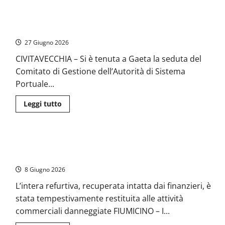
Fiumicino
–
Civitavecchia – Comitato di Gestione dell’AdSP a Gaeta:
Buttafuori
ubriaco
approvata variazione di bilancio per il progetto DAS
massacra
di
27 Giugno 2026
botte
giovane
CIVITAVECCHIA – Si è tenuta a Gaeta la seduta del
cliente
con
Comitato di Gestione dell’Autorità di Sistema
l’aiuto
del
Portuale...
gemello:
due
arresti
Leggi
Leggi tutto
di
più
su
Civitavecchia
–
Fiumicino – Fermato il “pendolare dei profumi”: volo lampo da
Comitato
di
Bucarest per svaligiare i Duty Free
Gestione
dell’AdSP
8 Giugno 2026
a
Gaeta:
L’intera refurtiva, recuperata intatta dai finanzieri, è
approvata
variazione
stata tempestivamente restituita alle attività
di
bilancio
commerciali danneggiate FIUMICINO – I...
per
il