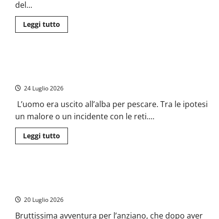
il
del...
giro
illegale
destinato
Leggi
Leggi tutto
all’alta
di
moda
più
su
Pesca,
Righini:
Fiumicino – Ore di ansia per un pescatore: barca vuota e
“Profondo
cordoglio
motore acceso al largo di Focene
per
la
24 Luglio 2026
scomparsa
del
L’uomo era uscito all’alba per pescare. Tra le ipotesi
pescatore
a
un malore o un incidente con le reti....
Fiumicino”
Leggi
Leggi tutto
di
più
su
Fiumicino
–
Convincono ottantenne solo ad arrivare a Fiumicino da Trieste
Ore
di
e lo derubano di tutto, a soccorrerlo i carabinieri di Ciampino
ansia
per
20 Luglio 2026
un
pescatore:
Bruttissima avventura per l’anziano, che dopo aver
barca