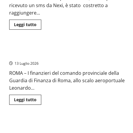
vuota
ricevuto un sms da Nexi, è stato costretto a
e
motore
raggiungere...
acceso
al
largo
Leggi
Leggi tutto
di
di
Focene
più
su
Convincono
ottantenne
Roma – A Fiumicino sequestrati 216 chili di khat, la “droga
solo
ad
dell’amicizia e della preghiera”
arrivare
a
13 Luglio 2026
Fiumicino
da
ROMA – I finanzieri del comando provinciale della
Trieste
e
Guardia di Finanza di Roma, allo scalo aeroportuale
lo
derubano
Leonardo...
di
tutto,
a
Leggi
Leggi tutto
soccorrerlo
di
i
più
carabinieri
su
di
Roma
Ciampino
–
Decolla la Regional Air Mobility: Roma Urbe hub nazionale,
A
Fiumicino
AvioItaliana di Giulivi protagonista
sequestrati