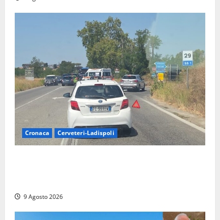
Cronaca
Cerveteri-Ladispoli
Grave incidente sull’Aurelia tra Ladispoli e
Torrimpietra, corsia per Civitavecchia bloccata per
due ore
9 Agosto 2026