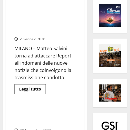
Milano – Salvini all’attacco di
Report: “Prima i dossieraggi
abusivi, ora la fuga di dati
sensibili: scandalo da
approfondire”
2 Gennaio 2026
MILANO – Matteo Salvini
torna ad attaccare Report,
all’indomani delle nuove
notizie che coinvolgono la
trasmissione condotta...
Leggi
Leggi tutto
di
Civitavecchia
più
su
Milano
–
Civitavecchia – La corsa al
Salvini
Pincio dei maratoneti De Sio e
all’attacco
di
Poletti
Report:
“Prima