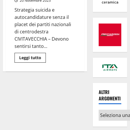
20 Novembre 2023
i
dossieraggi
Strategia suicida e
abusivi,
ora
autocandidature senza il
la
fuga
placet dei partiti nazionali
di
di centrodestra
dati
sensibili:
CIVITAVECCHIA – Devono
scandalo
da
sentirsi tanto...
approfondire”
Leggi
Leggi tutto
di
più
su
Civitavecchia
–
La
corsa
al
ALTRI
Pincio
ARGOMENTI
dei
maratoneti
De
Sio
Altri
e
Poletti
argomenti