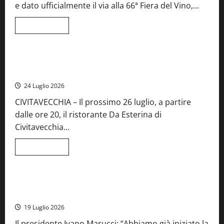
e dato ufficialmente il via alla 66ª Fiera del Vino,...
Lazio
Leggi
Leggi tutto
di
Food News
più
su
Montefiascone
brinda
Stecca x Esterina: una serata a quattro mani tra Roma e il
alla
mare di Civitavecchia
sua
Fiera
24 Luglio 2026
del
Vino:
CIVITAVECCHIA – Il prossimo 26 luglio, a partire
inaugurazione
da
dalle ore 20, il ristorante Da Esterina di
record
per
Civitavecchia...
la
66ª
edizione
Leggi
Leggi tutto
di
Cronaca
Food News
Viterbo
più
su
Stecca
x
Montefiascone – I NAS dei carabinieri chiudono la Cantina
Esterina:
Sociale: gravi carenze igieniche
una
serata
19 Luglio 2026
a
quattro
Il presidente Ivano Marucci: “Abbiamo già iniziato la
mani