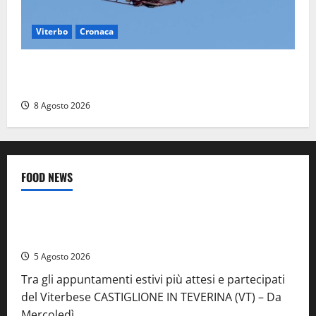
Viterbo
Cronaca
Scattano le ricerche per un piccolo elicottero
precipitato a Sutri: era un falso allarme
8 Agosto 2026
FOOD NEWS
Food News
Viterbo
A Castiglione in Teverina la 41esima festa del Vino: cantine
aperte, musica e spettacolo
5 Agosto 2026
Tra gli appuntamenti estivi più attesi e partecipati
del Viterbese CASTIGLIONE IN TEVERINA (VT) – Da
Mercoledì...