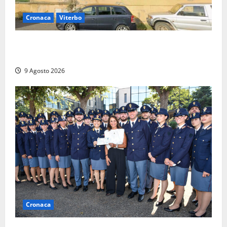
Cronaca
Viterbo
Morte della 23enne Benedetta all’ex consorzio
agrario, fatale il “festino” del compleanno
9 Agosto 2026
Cronaca