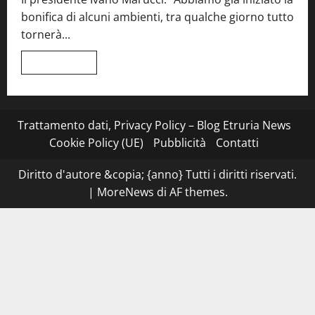
tra
bonifica di alcuni ambienti, tra qualche giorno tutto
Roma
e
tornerà...
il
mare
di
Leggi
Leggi tutto
Civitavecchia
di
più
su
Montefiascone
–
I
Trattamento dati, Privacy Policy – Blog Etruria News
NAS
dei
Cookie Policy (UE)
Pubblicità
Contatti
carabinieri
chiudono
la
Diritto d'autore &copia; {anno} Tutti i diritti riservati.
Cantina
Sociale:
|
MoreNews
di AF themes.
gravi
carenze
igieniche