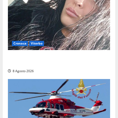
Cronaca
Viterbo
Aveva compiuto 23 anni ieri: Benedetta trovata
morta nell’ex Consorzio agrario
8 Agosto 2026