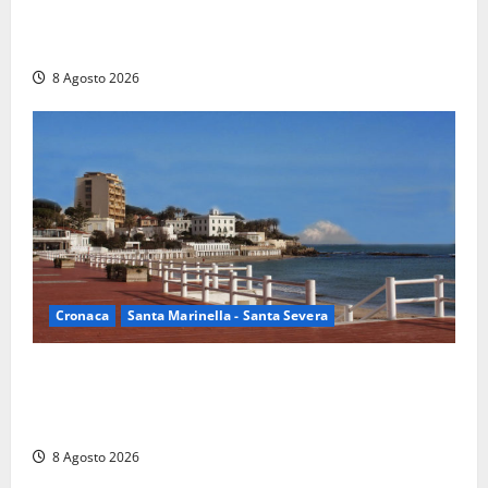
Rieti – Mondiali di Wakeboard 2026, Noa Gualtieri è
campione del mondo Under 14
8 Agosto 2026
Cronaca
Santa Marinella - Santa Severa
Furti delle chiavi di casa nelle auto, l’allarme arriva
anche a Santa Marinella: “Grazie al libretto i ladri
trovano l’indirizzo”
8 Agosto 2026