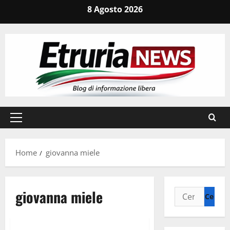
Vai
8 Agosto 2026
al
contenuto
Menu
principale
Home
giovanna miele
giovanna miele
Ricerca
per:
Latina