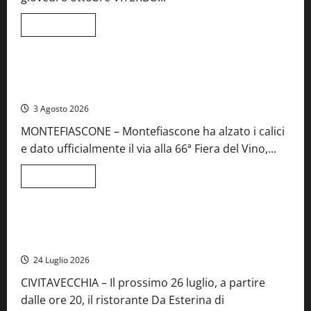
musica
e
spettacolo
Leggi
Leggi tutto
di
Viterbo
Food News
più
su
Birre
Preziose,
Montefiascone brinda alla sua Fiera del Vino: inaugurazione
aperte
da record per la 66ª edizione
le
iscrizioni
3 Agosto 2026
al
Concorso
MONTEFIASCONE – Montefiascone ha alzato i calici
regionale
del
e dato ufficialmente il via alla 66ª Fiera del Vino,...
Lazio
Leggi
Leggi tutto
di
Food News
più
su
Montefiascone
brinda
Stecca x Esterina: una serata a quattro mani tra Roma e il
alla
mare di Civitavecchia
sua
Fiera
24 Luglio 2026
del
Vino:
CIVITAVECCHIA – Il prossimo 26 luglio, a partire
inaugurazione
da
dalle ore 20, il ristorante Da Esterina di
record