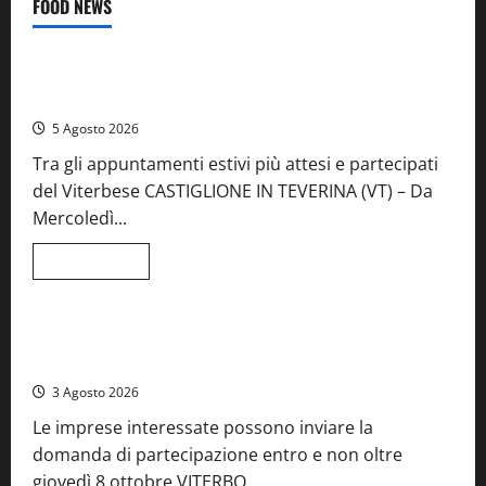
FOOD NEWS
Food News
Viterbo
A Castiglione in Teverina la 41esima festa del Vino: cantine
aperte, musica e spettacolo
5 Agosto 2026
Tra gli appuntamenti estivi più attesi e partecipati
del Viterbese CASTIGLIONE IN TEVERINA (VT) – Da
Mercoledì...
Leggi
Leggi tutto
di
Food News
più
su
A
Castiglione
Birre Preziose, aperte le iscrizioni al Concorso regionale
in
del Lazio
Teverina
la
3 Agosto 2026
41esima
festa
Le imprese interessate possono inviare la
del
Vino:
domanda di partecipazione entro e non oltre
cantine
aperte,
giovedì 8 ottobre VITERBO...