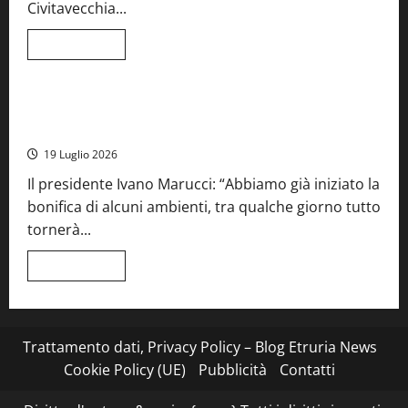
per
Civitavecchia...
la
66ª
edizione
Leggi
Leggi tutto
di
Cronaca
Food News
Viterbo
più
su
Stecca
x
Montefiascone – I NAS dei carabinieri chiudono la Cantina
Esterina:
Sociale: gravi carenze igieniche
una
serata
19 Luglio 2026
a
quattro
Il presidente Ivano Marucci: “Abbiamo già iniziato la
mani
tra
bonifica di alcuni ambienti, tra qualche giorno tutto
Roma
e
tornerà...
il
mare
di
Leggi
Leggi tutto
Civitavecchia
di
più
su
Montefiascone
–
I
Trattamento dati, Privacy Policy – Blog Etruria News
NAS
dei
Cookie Policy (UE)
Pubblicità
Contatti
carabinieri
chiudono
la