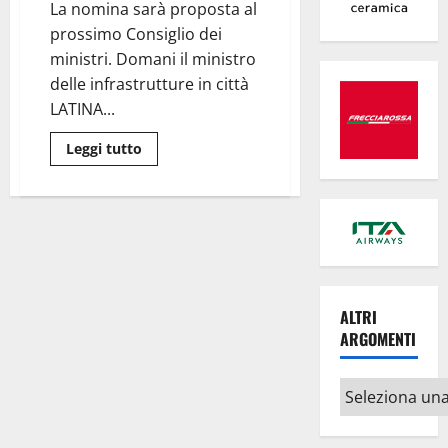
monumento
La nomina sarà proposta al
nazionale.
Un
prossimo Consiglio dei
riconoscimento
prestigioso
ministri. Domani il ministro
per
delle infrastrutture in città
la
nostra
LATINA...
città”
Leggi
Leggi tutto
di
più
su
Commissario
per
autostrada
Roma
–
Latina,
Salvini
individua
ALTRI
Antonio
Mallamo
ARGOMENTI
Altri
argomenti