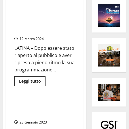
Teatri, Miele: “Grazie alla Lega,
D’Annunzio di Latina
monumento nazionale. Un
riconoscimento prestigioso per
la nostra città”
12 Marzo 2024
LATINA – Dopo essere stato
riaperto al pubblico e aver
ripreso a pieno ritmo la sua
programmazione...
Leggi
Leggi tutto
di
Politica
più
su
Teatri,
Miele:
Commissario per autostrada
“Grazie
Roma – Latina, Salvini individua
alla
Lega,
Antonio Mallamo
D’Annunzio
di
23 Gennaio 2023
Latina