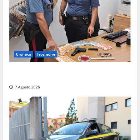
Cronaca
Frosinone
Assalto armato al Conad di Ceccano: lo schianto in
camper e l’arresto lampo a Frosinone
7 Agosto 2026