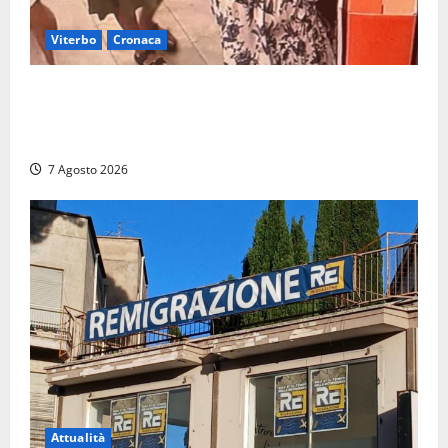
Viterbo
Cronaca
Svaligiano una farmacia a Viterbo davanti alle
telecamere, poi commettono altri furti a Orte: è
caccia a due donne
7 Agosto 2026
Attualità