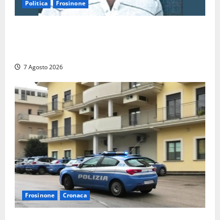
Politica
Frosinone
Verso le elezioni di Frosinone, il Polo Civico si
allarga ancora: ufficiale l’ingresso di Giorgio
Ceccarelli dopo Emanuela Turri
7 Agosto 2026
Frosinone
Cronaca