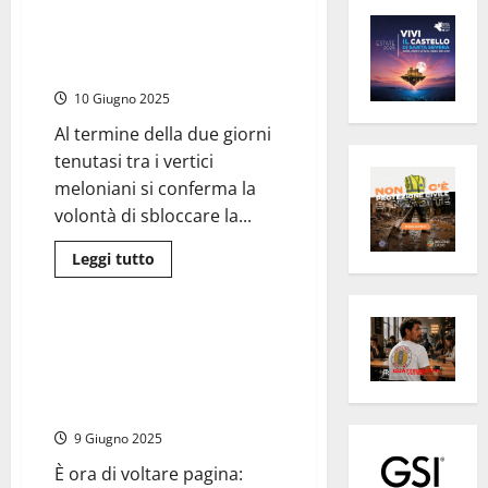
FdI, dalla “riunione di guerra” di
Greccio l’ultimatum a Forza
Italia: “Basta ambiguità”
10 Giugno 2025
Al termine della due giorni
tenutasi tra i vertici
meloniani si conferma la
volontà di sbloccare la...
Leggi
Leggi tutto
di
Politica
Regione Lazio
più
su
FdI,
dalla
Regione Lazio – Dopo il
“riunione
“conclave” serve un cambio di
di
guerra”
passo. Laziocrea il primo nodo
di
da risolvere
Greccio
l’ultimatum
9 Giugno 2025
a
Forza
Italia:
È ora di voltare pagina:
“Basta