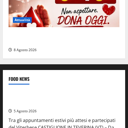
Attualità
Emergenza sangue al Gemelli: servono subito
donatori dei gruppi 0+ e 0-
8 Agosto 2026
FOOD NEWS
Food News
Viterbo
A Castiglione in Teverina la 41esima festa del Vino: cantine
aperte, musica e spettacolo
5 Agosto 2026
Tra gli appuntamenti estivi più attesi e partecipati
del Viterbese CASTIGLIONE IN TEVERINA (VT) – Da