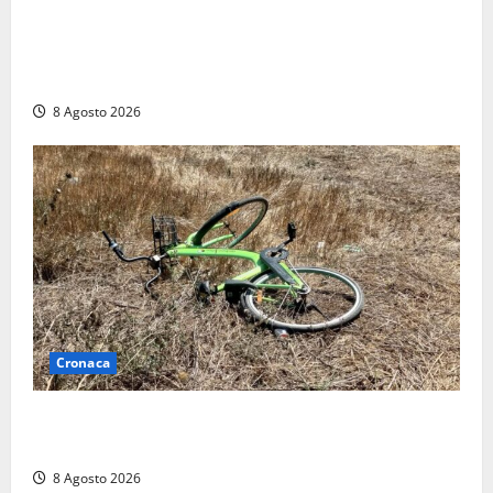
“Cgil volta le spalle a La Russa e Sberna” a
Marcinelle, Meloni: “Gesto vergognoso”. Landini
replica: “Falso”
8 Agosto 2026
Cronaca
Allarme biciclette a Montalto Marina: «Furti
ovunque, ormai sembra un bike sharing illegale»
8 Agosto 2026