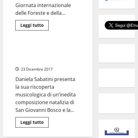
euro
Giornata internazionale
per
la
delle Foreste e della...
tradizione
Cultura
Eventi
Leggi
Leggi tutto
di
Spettacolo
più
su
Viterbo,
Rieti
“Viterbium in Musica” –
e
Concerto di Natale del duo “Ut
Greccio:
“Foreste
Unum Sint – strumenti di pace”
Acqua
e
23 Dicembre 2017
Vita”
Daniela Sabatini presenta
la sua riscoperta
musicologica di un’inedita
composizione natalizia di
San Giovanni Bosco e la...
Leggi
Leggi tutto
di
più
su