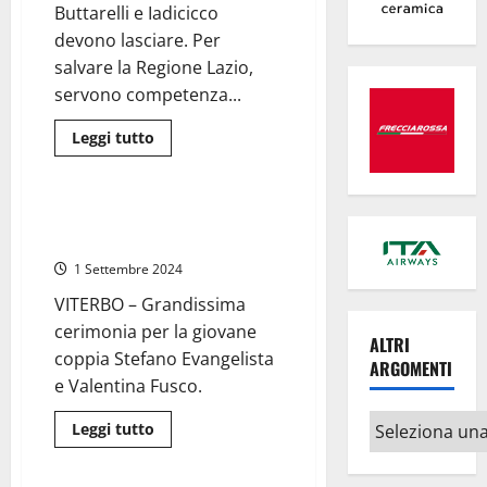
Buttarelli e Iadicicco
ambiguità”
devono lasciare. Per
salvare la Regione Lazio,
servono competenza...
Leggi
Leggi tutto
di
Attualità
più
su
Regione
Lazio
Viterbo – Stefano Evangelista e
–
Valentina Fusco sposi
Dopo
il
1 Settembre 2024
“conclave”
serve
VITERBO – Grandissima
un
cambio
cerimonia per la giovane
di
ALTRI
passo.
coppia Stefano Evangelista
Laziocrea
ARGOMENTI
il
e Valentina Fusco.
primo
nodo
Altri
da
Leggi
Leggi tutto
risolvere
di
argomenti
Attualità
più
su