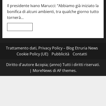
quattro
Il presidente Ivano Marucci: “Abbiamo già iniziato la
mani
tra
bonifica di alcuni ambienti, tra qualche giorno tutto
Roma
e
tornerà...
il
mare
di
Leggi
Leggi tutto
Civitavecchia
di
più
su
Montefiascone
–
I
Trattamento dati, Privacy Policy – Blog Etruria News
NAS
dei
Cookie Policy (UE)
Pubblicità
Contatti
carabinieri
chiudono
la
Diritto d'autore &copia; {anno} Tutti i diritti riservati.
Cantina
Sociale:
|
MoreNews
di AF themes.
gravi
carenze
igieniche