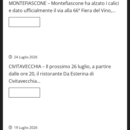
MONTEFIASCONE – Montefiascone ha alzato i calici
regionale
del
e dato ufficialmente il via alla 66ª Fiera del Vino,...
Lazio
Leggi
Leggi tutto
di
Food News
più
su
Montefiascone
brinda
Stecca x Esterina: una serata a quattro mani tra Roma e il
alla
mare di Civitavecchia
sua
Fiera
24 Luglio 2026
del
Vino:
CIVITAVECCHIA – Il prossimo 26 luglio, a partire
inaugurazione
da
dalle ore 20, il ristorante Da Esterina di
record
per
Civitavecchia...
la
66ª
edizione
Leggi
Leggi tutto
di
Cronaca
Food News
Viterbo
più
su
Stecca
x
Montefiascone – I NAS dei carabinieri chiudono la Cantina
Esterina:
Sociale: gravi carenze igieniche
una
serata
19 Luglio 2026
a