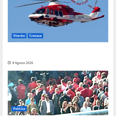
Viterbo
Cronaca
Scattano le ricerche per un piccolo elicottero
precipitato a Sutri: era un falso allarme
8 Agosto 2026
Politica