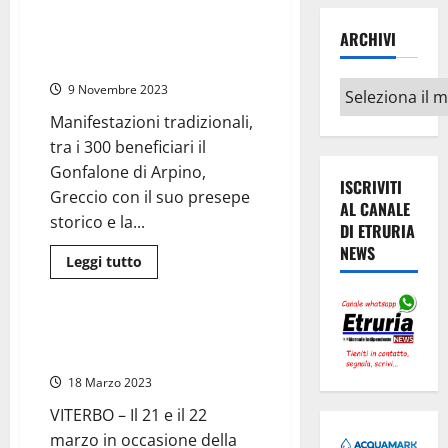
Viterbo
–
Trasporto della Macchina di
Stefano
ARCHIVI
Santa Rosa, dalla Regione Lazio
Evangelista
e
16mila euro per la tradizione
Valentina
Fusco
Archivi
9 Novembre 2023
sposi
Manifestazioni tradizionali,
tra i 300 beneficiari il
Gonfalone di Arpino,
ISCRIVITI
Greccio con il suo presepe
AL CANALE
storico e la...
DI ETRURIA
NEWS
Leggi
Leggi tutto
di
Ambiente
più
su
Trasporto
della
Viterbo, Rieti e Greccio:
Macchina
“Foreste Acqua e Vita”
di
Santa
18 Marzo 2023
Rosa,
dalla
VITERBO – Il 21 e il 22
Regione
Lazio
marzo in occasione della
16mila