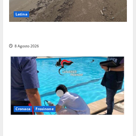
Latina
Latina, 1,1 milioni contro l’erosione: interventi anche
a Rio Martino e Foce Verde
8 Agosto 2026
Cronaca
Frosinone
Irregolarità in una piscina di Roccasecca: scattano
la sospensione e una pesante multa