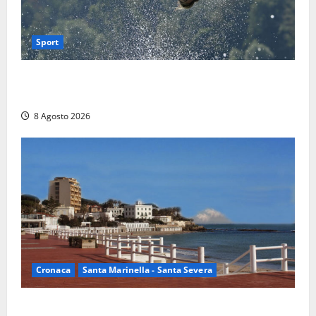
Sport
Rieti – Mondiali di Wakeboard 2026, Noa Gualtieri è
campione del mondo Under 14
8 Agosto 2026
Cronaca
Santa Marinella - Santa Severa
Furti delle chiavi di casa nelle auto, l’allarme arriva