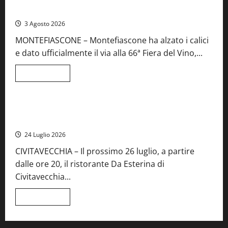
aperte
da record per la 66ª edizione
le
iscrizioni
3 Agosto 2026
al
Concorso
MONTEFIASCONE – Montefiascone ha alzato i calici
regionale
del
e dato ufficialmente il via alla 66ª Fiera del Vino,...
Lazio
Leggi
Leggi tutto
di
Food News
più
su
Montefiascone
brinda
Stecca x Esterina: una serata a quattro mani tra Roma e il
alla
mare di Civitavecchia
sua
Fiera
24 Luglio 2026
del
Vino:
CIVITAVECCHIA – Il prossimo 26 luglio, a partire
inaugurazione
da
dalle ore 20, il ristorante Da Esterina di
record
per
Civitavecchia...
la
66ª
edizione
Leggi
Leggi tutto
di
più
su
Stecca