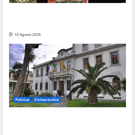
Parlamento, i record tra presenze e assenze:
Angelucci in fondo alla classifica, Battilocchio sfiora
il 100% di partecipazione
10 Agosto 2026
Politica
Civitavecchia
Discarica, maggioranza all’attacco: “Vecchio
impianto e ampliamento sono due procedimenti
diversi”