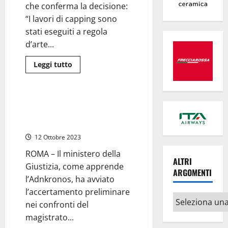
relazione
che conferma la decisione:
del
Ministero:
“I lavori di capping sono
“La
stati eseguiti a regola
scuola
doveva
d’arte...
fare
di
più”
Leggi
Leggi tutto
di
Cronaca
più
su
Bracciano
–
Caso Apostolico, ministero
L’ispezione
Giustizia avvia accertamento
della
Regione
preliminare
dà
l’ok
12 Ottobre 2023
alla
chiusura
ROMA – Il ministero della
definitiva
ALTRI
della
Giustizia, come apprende
discarica
ARGOMENTI
l’Adnkronos, ha avviato
l’accertamento preliminare
Altri
nei confronti del
argomenti
magistrato...