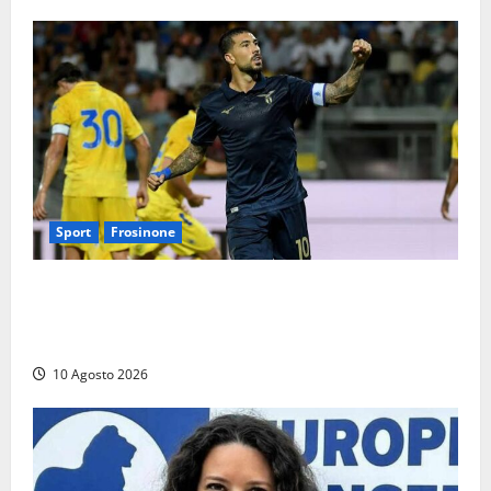
Sport
Frosinone
Frosinone-Lazio, Zaccagni all’ultimo respiro ribalta i
giallazzurri: ultima amichevole allo ‘Stirpe’, ora
testa alla Juve
10 Agosto 2026