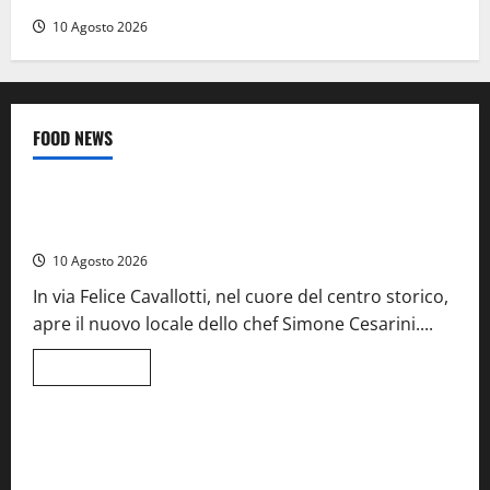
10 Agosto 2026
FOOD NEWS
Food News
Tarquinia – Dove il mare incontra l’arte: nasce il ristorante
ArteMare
10 Agosto 2026
In via Felice Cavallotti, nel cuore del centro storico,
apre il nuovo locale dello chef Simone Cesarini....
Leggi
Leggi tutto
di
Food News
Viterbo
più
su
Tarquinia
–
A Castiglione in Teverina la 41esima festa del Vino: cantine
Dove
aperte, musica e spettacolo
il
mare