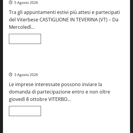
5 Agosto 2026
incontra
l’arte:
Tra gli appuntamenti estivi più attesi e partecipati
nasce
il
del Viterbese CASTIGLIONE IN TEVERINA (VT) – Da
ristorante
ArteMare
Mercoledì...
Leggi
Leggi tutto
di
Food News
più
su
A
Castiglione
Birre Preziose, aperte le iscrizioni al Concorso regionale
in
del Lazio
Teverina
la
3 Agosto 2026
41esima
festa
Le imprese interessate possono inviare la
del
Vino:
domanda di partecipazione entro e non oltre
cantine
aperte,
giovedì 8 ottobre VITERBO...
musica
e
spettacolo
Leggi
Leggi tutto
di
Viterbo
Food News
più
su
Birre
Preziose,
Montefiascone brinda alla sua Fiera del Vino: inaugurazione