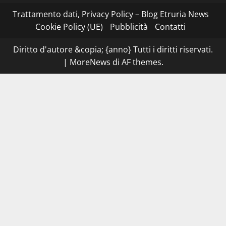
x
Esterina:
Trattamento dati, Privacy Policy – Blog Etruria News
una
serata
Cookie Policy (UE)
Pubblicità
Contatti
a
quattro
mani
Diritto d'autore &copia; {anno} Tutti i diritti riservati.
tra
Roma
|
MoreNews
di AF themes.
e
il
mare
di
Civitavecchia