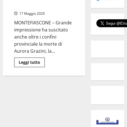
ministero al Belcolle: “Fare luce
Talete
sulla morte di Aurora”
Spa
da
17 Maggio 2020
due
settimane
MONTEFIASCONE – Grande
impressione ha suscitato
anche oltre i confini
provinciale la morte di
Aurora Grazini, la...
Leggi
Leggi tutto
di
più
su
Montefiascone
–
Il
ministro
della
Sanità,
Roberto
Speranza,
manda
gli
ispettori
del
ministero