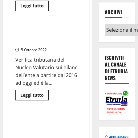
Leggi
Leggi tutto
di
ARCHIVI
Cronaca
più
su
Caso
Archivi
Apostolico,
Viterbo – Fiamme Gialle negli
ministero
uffici della Talete Spa da due
Giustizia
avvia
settimane
accertamento
preliminare
5 Ottobre 2022
ISCRIVITI
Verifica tributaria del
AL CANALE
Nucleo Valutario sui bilanci
DI ETRURIA
dell’ente a partire dal 2016
NEWS
ad oggi ed è la...
Leggi
Leggi tutto
di
Cronaca
più
su
Viterbo
–
Montefiascone – Il ministro
Fiamme
della Sanità, Roberto Speranza,
Gialle
negli
manda gli ispettori del
uffici
della