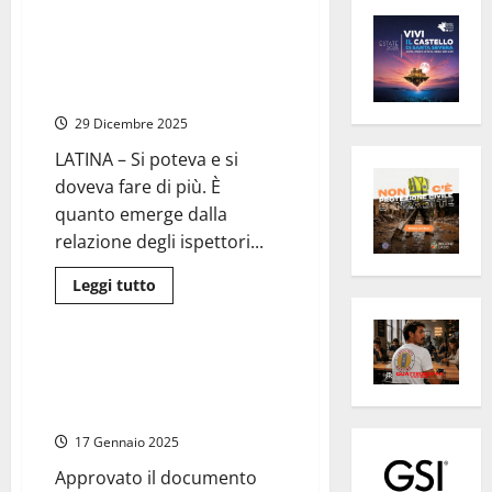
Latina, suicidio del 14enne
Paolo Mendico. Il padre dopo la
relazione del Ministero: “La
scuola doveva fare di più”
29 Dicembre 2025
LATINA – Si poteva e si
doveva fare di più. È
quanto emerge dalla
relazione degli ispettori...
Leggi
Leggi tutto
di
Ambiente
più
su
Latina,
suicidio
Bracciano – L’ispezione della
del
Regione dà l’ok alla chiusura
14enne
Paolo
definitiva della discarica
Mendico.
Il
17 Gennaio 2025
padre
dopo
Approvato il documento
la