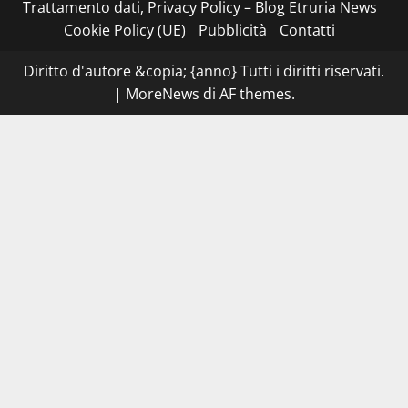
I
Trattamento dati, Privacy Policy – Blog Etruria News
NAS
dei
Cookie Policy (UE)
Pubblicità
Contatti
carabinieri
chiudono
la
Diritto d'autore &copia; {anno} Tutti i diritti riservati.
Cantina
Sociale:
|
MoreNews
di AF themes.
gravi
carenze
igieniche