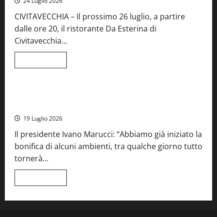
24 Luglio 2026
del
Vino:
CIVITAVECCHIA – Il prossimo 26 luglio, a partire
inaugurazione
da
dalle ore 20, il ristorante Da Esterina di
record
per
Civitavecchia...
la
66ª
edizione
Leggi
Leggi tutto
di
Cronaca
Food News
Viterbo
più
su
Stecca
x
Montefiascone – I NAS dei carabinieri chiudono la Cantina
Esterina:
Sociale: gravi carenze igieniche
una
serata
19 Luglio 2026
a
quattro
Il presidente Ivano Marucci: “Abbiamo già iniziato la
mani
tra
bonifica di alcuni ambienti, tra qualche giorno tutto
Roma
e
tornerà...
il
mare
di
Leggi
Leggi tutto
Civitavecchia
di
più
su
Montefiascone
–