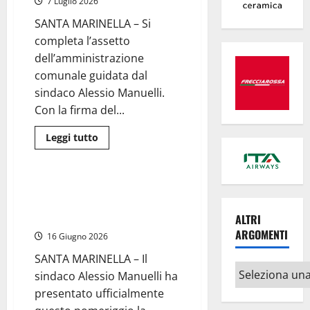
7 Luglio 2026
locale:
rafforzato
il
SANTA MARINELLA – Si
presidio
completa l’assetto
del
territorio
dell’amministrazione
comunale guidata dal
sindaco Alessio Manuelli.
Con la firma del...
Politica
Leggi
Leggi tutto
di
Santa Marinella - Santa Severa
più
su
Santa
Marinella
Santa Marinella – Presentata la
–
nuova giunta Manuelli: ecco
Il
sindaco
assessori e deleghe
ALTRI
Manuelli
ARGOMENTI
assegna
16 Giugno 2026
le
deleghe
SANTA MARINELLA – Il
ai
Altri
consiglieri:
sindaco Alessio Manuelli ha
ecco
argomenti
tutti
presentato ufficialmente
gli