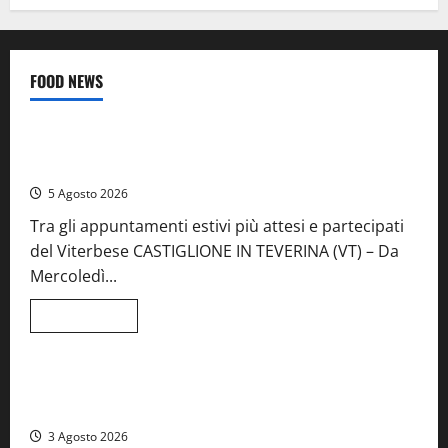
FOOD NEWS
Food News
Viterbo
A Castiglione in Teverina la 41esima festa del Vino: cantine
aperte, musica e spettacolo
5 Agosto 2026
Tra gli appuntamenti estivi più attesi e partecipati
del Viterbese CASTIGLIONE IN TEVERINA (VT) – Da
Mercoledì...
Leggi
Leggi tutto
di
Food News
più
su
A
Castiglione
Birre Preziose, aperte le iscrizioni al Concorso regionale
in
del Lazio
Teverina
la
3 Agosto 2026
41esima