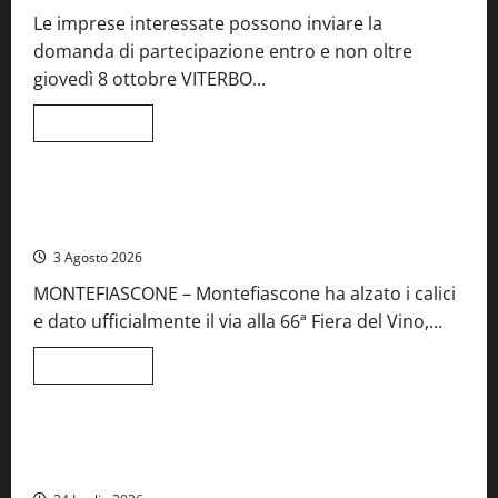
festa
Le imprese interessate possono inviare la
del
Vino:
domanda di partecipazione entro e non oltre
cantine
aperte,
giovedì 8 ottobre VITERBO...
musica
e
spettacolo
Leggi
Leggi tutto
di
Viterbo
Food News
più
su
Birre
Preziose,
Montefiascone brinda alla sua Fiera del Vino: inaugurazione
aperte
da record per la 66ª edizione
le
iscrizioni
3 Agosto 2026
al
Concorso
MONTEFIASCONE – Montefiascone ha alzato i calici
regionale
del
e dato ufficialmente il via alla 66ª Fiera del Vino,...
Lazio
Leggi
Leggi tutto
di
Food News
più
su
Montefiascone
brinda
Stecca x Esterina: una serata a quattro mani tra Roma e il
alla
mare di Civitavecchia
sua
Fiera