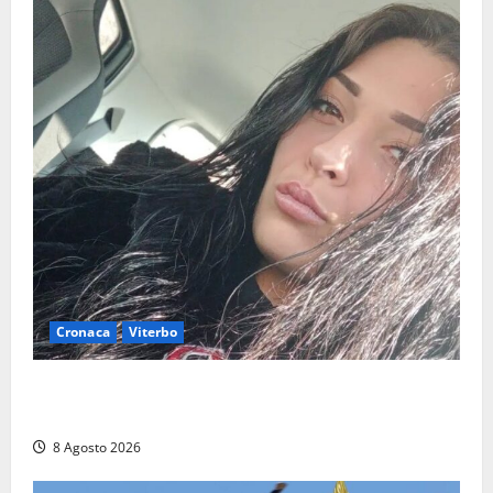
Cronaca
Viterbo
Aveva compiuto 23 anni ieri: Benedetta trovata
morta nell’ex Consorzio agrario
8 Agosto 2026