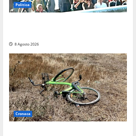
Politica
“Cgil volta le spalle a La Russa e Sberna” a
Marcinelle, Meloni: “Gesto vergognoso”. Landini
replica: “Falso”
8 Agosto 2026
Cronaca
Allarme biciclette a Montalto Marina: «Furti