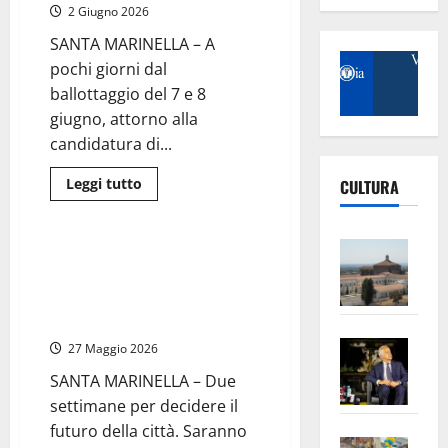
Marinella
2 Giugno 2026
per
Manuelli
SANTA MARINELLA – A
(61,64%)
e
pochi giorni dal
a
Civita
ballottaggio del 7 e 8
Castellana
giugno, attorno alla
per
Corazza
candidatura di...
(58,32%)
Politica
Leggi
Leggi tutto
CULTURA
di
Santa Marinella - Santa Severa
più
su
Santa
Vite
Marinella
Santa Marinella – Il ballottaggio
–
–
ridisegna il consiglio comunale:
Ballottaggio,
L’Un
tutti
la composizione con la vittoria
su
ampl
di Gasparri o Manuelli
Manuelli:
dagli
Saba
la
27 Maggio 2026
appelli
al
–
No
voto
SANTA MARINELLA – Due
Pian
alle
Tax
settimane per decidere il
polemiche
apre
Area
con
futuro della città. Saranno
Futura
Vite
la
sogl