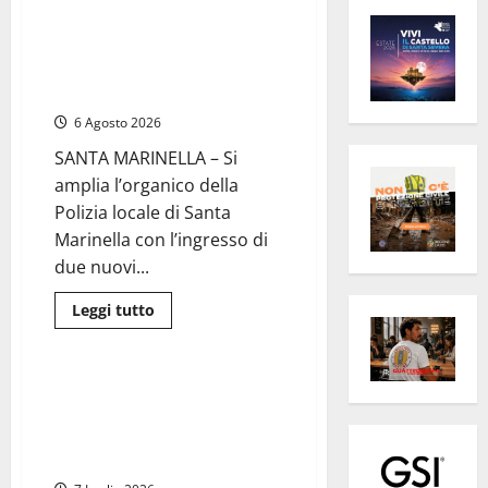
Santa Marinella, due nuovi
agenti entrano nella Polizia
locale: rafforzato il presidio del
territorio
6 Agosto 2026
SANTA MARINELLA – Si
amplia l’organico della
Polizia locale di Santa
Marinella con l’ingresso di
due nuovi...
Politica
Leggi
Leggi tutto
di
Santa Marinella - Santa Severa
più
su
Santa
Marinella,
Santa Marinella – Il sindaco
due
Manuelli assegna le deleghe ai
nuovi
agenti
consiglieri: ecco tutti gli
entrano
incarichi
nella
Polizia