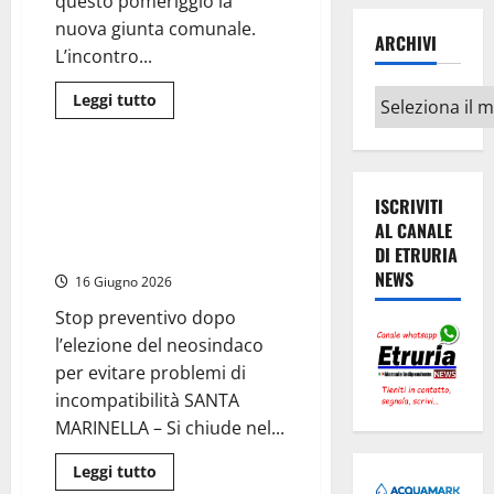
questo pomeriggio la
incarichi
nuova giunta comunale.
ARCHIVI
L’incontro...
Archivi
Santa Marinella - Santa Severa
Leggi
Leggi tutto
di
Cronaca
più
su
Santa
Marinella
Santa Marinella, stop all’appalto
–
per la videosorveglianza: la
ISCRIVITI
Presentata
la
ditta è a nome del padre del
AL CANALE
nuova
sindaco Manuelli
DI ETRURIA
giunta
Manuelli:
NEWS
16 Giugno 2026
ecco
assessori
e
Stop preventivo dopo
deleghe
l’elezione del neosindaco
per evitare problemi di
incompatibilità SANTA
MARINELLA – Si chiude nel...
Leggi
Leggi tutto
di