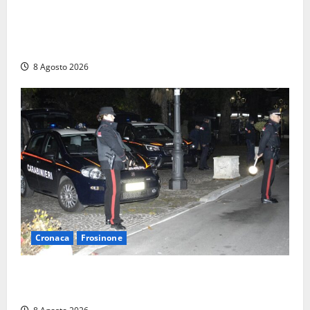
Sant’Agostino, la beffa de “La Scogliera”: il Comune
autorizza il chiosco due giorni dopo i sigilli, ma lo
stabilimento resta bloccato
8 Agosto 2026
Cronaca
Frosinone
Coppia sorpresa con la droga in casa a Fiuggi:
l’alloggio era un ‘laboratorio’ per preparare dosi