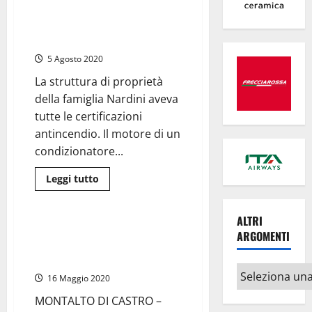
Residence
sera, il Residence Margherita, è
Margherita,
andato completamente
secondo
alcuni
distrutto dalle fiamme
testimoni:
“Le
5 Agosto 2020
fiamme
sono
La struttura di proprietà
partite
da
della famiglia Nardini aveva
un
mastello
tutte le certificazioni
dei
antincendio. Il motore di un
rifiuti
sul
condizionatore...
balcone”
Leggi
Leggi tutto
di
Attualità
più
su
Montalto
ALTRI
di
Marina di Montalto – Palio dei
ARGOMENTI
Castro
pattini Harmine, si rema con
–
Surreale
forza per vincere la V edizione
risveglio
Altri
alla
16 Maggio 2020
Marina
argomenti
dove
MONTALTO DI CASTRO –
ieri