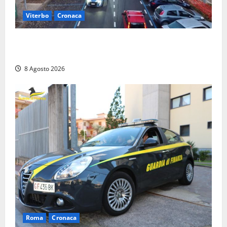
Viterbo
Cronaca
Ancora problemi a Viale Trento, uomo con
precedenti arrestato per violenza e resistenza
8 Agosto 2026
Roma
Cronaca