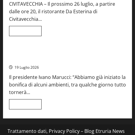
CIVITAVECCHIA – Il prossimo 26 luglio, a partire
inaugurazione
da
dalle ore 20, il ristorante Da Esterina di
record
per
Civitavecchia...
la
66ª
edizione
Leggi
Leggi tutto
di
Cronaca
Food News
Viterbo
più
su
Stecca
x
Montefiascone – I NAS dei carabinieri chiudono la Cantina
Esterina:
Sociale: gravi carenze igieniche
una
serata
19 Luglio 2026
a
quattro
Il presidente Ivano Marucci: “Abbiamo già iniziato la
mani
tra
bonifica di alcuni ambienti, tra qualche giorno tutto
Roma
e
tornerà...
il
mare
di
Leggi
Leggi tutto
Civitavecchia
di
più
su
Montefiascone
–
I
Trattamento dati, Privacy Policy – Blog Etruria News
NAS