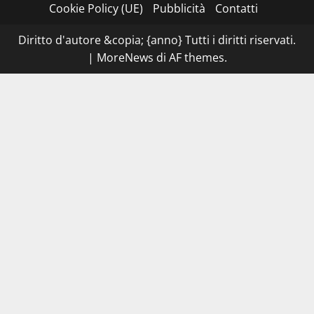
dei
Cookie Policy (UE)
Pubblicità
Contatti
carabinieri
chiudono
la
Diritto d'autore &copia; {anno} Tutti i diritti riservati.
Cantina
Sociale:
|
MoreNews
di AF themes.
gravi
carenze
igieniche