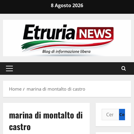
Vai
8 Agosto 2026
al
contenuto
Menu
principale
Home
marina di montalto di castro
marina di montalto di
Ricerca
per:
castro