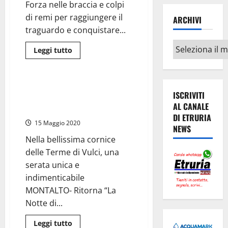
sera,
Forza nelle braccia e colpi
il
Residence
di remi per raggiungere il
ARCHIVI
Margherita,
traguardo e conquistare...
è
andato
Archivi
completamente
Leggi
Leggi tutto
distrutto
di
dalle
Attualità
più
fiamme
su
Marina
di
Montalto Marina – Poesia, moda
Montalto
ISCRIVITI
e sogni per “La notte di
–
AL CANALE
Palio
Antinea”
dei
DI ETRURIA
pattini
15 Maggio 2020
NEWS
Harmine,
si
Nella bellissima cornice
rema
con
delle Terme di Vulci, una
forza
per
serata unica e
vincere
indimenticabile
la
V
MONTALTO- Ritorna “La
edizione
Notte di...
Leggi
Leggi tutto