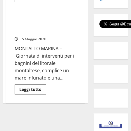
di
Cronaca
più
su
Montalto
Marina
Montalto Marina – Giornata di
–
lavoro straordinario per i
Poesia,
moda
bagnini della costa
e
sogni
15 Maggio 2020
per
“La
MONTALTO MARINA –
notte
di
Giornata di interventi per i
Antinea”
bagnini del litorale
montaltese, complice un
mare infuriato e una...
Leggi
Leggi tutto
di
più
su
Montalto
Marina
–
Giornata
di
lavoro
straordinario