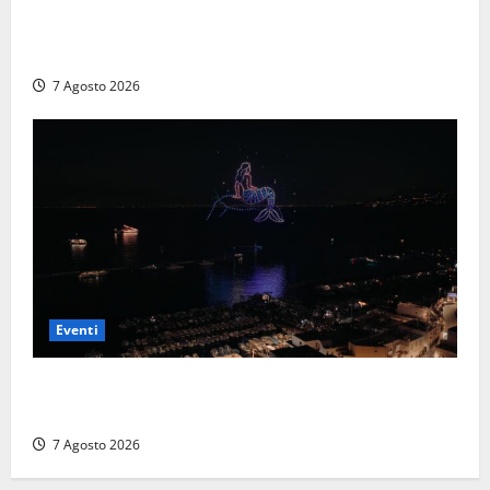
A Civitavecchia quindici giorni di pesce “in strada”
con Il Padellone
7 Agosto 2026
Eventi
Capri si racconta di notte con 500 droni: apre la
serata Antonello Venditti
7 Agosto 2026