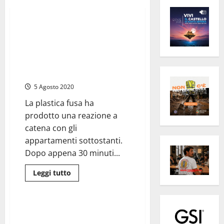
Cronaca
Montalto di Castro – Residence
Margherita, secondo alcuni
testimoni: “Le fiamme sono
partite da un mastello dei rifiuti
sul balcone”
5 Agosto 2020
La plastica fusa ha
prodotto una reazione a
catena con gli
appartamenti sottostanti.
Dopo appena 30 minuti...
Leggi
Leggi tutto
di
Cronaca
più
su
Montalto
di
Montalto di Castro – Surreale
Castro
risveglio alla Marina dove ieri
–