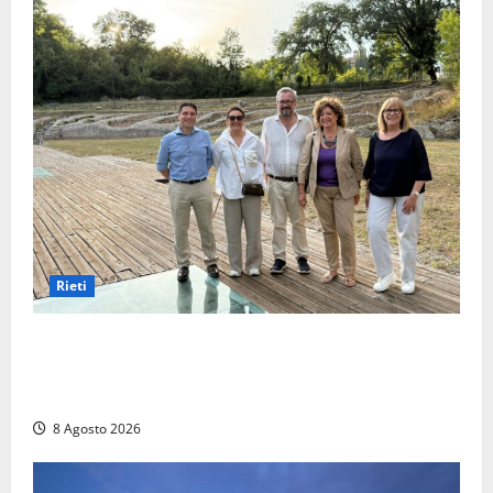
Rieti
Monteleone Sabino (Ri), l’assessore Rinaldi al
“Trebula Muteasca”: «Fare sistema per valorizzare il
sito archeologico»
8 Agosto 2026