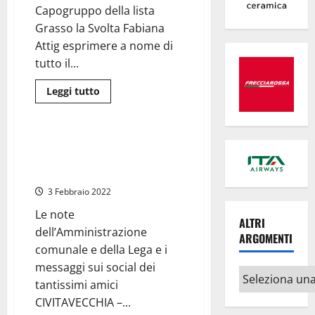
anno
Capogruppo della lista
Grasso la Svolta Fabiana
Attig esprimere a nome di
tutto il...
Leggi
Leggi tutto
di
Civitavecchia
più
su
Civitavecchia
–
Civitavecchia – Cordoglio in
La
città per la scomparsa di Mauro
Svolta:
Cordoglio
Nunzi
per
la
3 Febbraio 2022
morte
di
Le note
Mauro
ALTRI
Nunzi
dell’Amministrazione
ARGOMENTI
comunale e della Lega e i
messaggi sui social dei
Altri
tantissimi amici
argomenti
CIVITAVECCHIA –...