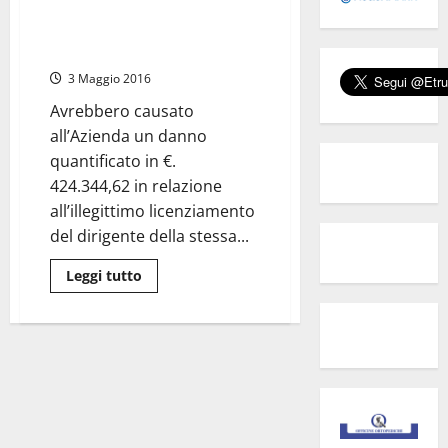
di
dall’Ater. La Corte dei Conti li
Mauro
condanna a pagare oltre 400
Nunzi
mila euro
3 Maggio 2016
Avrebbero causato
all’Azienda un danno
quantificato in €.
424.344,62 in relazione
all’illegittimo licenziamento
del dirigente della stessa...
Leggi
Leggi tutto
di
più
su
Civitavecchia
–
Licenziarono
ingiustamente
Mauro
Nunzi
dall’Ater.
La
Corte