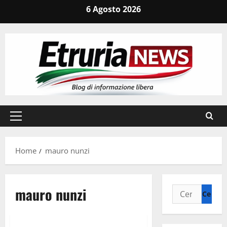
Vai
6 Agosto 2026
al
contenuto
Menu
principale
Home
mauro nunzi
mauro nunzi
Ricerca
per:
Civitavecchia