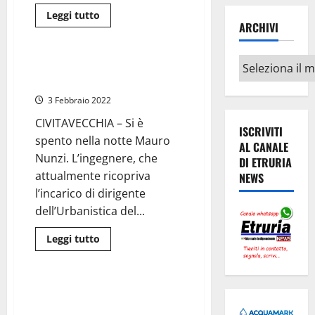
Leggi
Leggi tutto
di
ARCHIVI
Civitavecchia
più
su
Civitavecchia
Archivi
–
Civitavecchia piange la morte di
Cordoglio
Mauro Nunzi
in
città
3 Febbraio 2022
per
la
CIVITAVECCHIA – Si è
scomparsa
ISCRIVITI
di
spento nella notte Mauro
Mauro
AL CANALE
Nunzi
Nunzi. L’ingegnere, che
DI ETRURIA
attualmente ricopriva
NEWS
l’incarico di dirigente
dell’Urbanistica del...
Leggi
Leggi tutto
di
Civitavecchia
più
su
Civitavecchia
piange
Civitavecchia – Licenziarono
la
ingiustamente Mauro Nunzi
morte