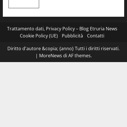
di
Leggi
Leggi tutto
Civitavecchia
di
più
su
Montefiascone
–
I
Trattamento dati, Privacy Policy – Blog Etruria News
NAS
dei
Cookie Policy (UE)
Pubblicità
Contatti
carabinieri
chiudono
la
Diritto d'autore &copia; {anno} Tutti i diritti riservati.
Cantina
Sociale:
|
MoreNews
di AF themes.
gravi
carenze
igieniche