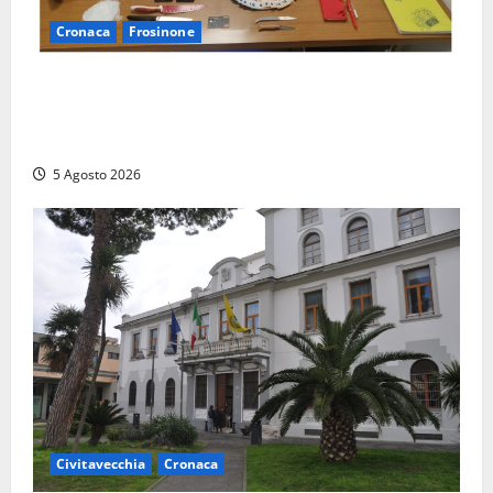
Cronaca
Frosinone
(FOTO) Frosinone, il ‘fiume del crack’: conquistato
sul Cosa il fortino della droga, 4 arresti…
multietnici
5 Agosto 2026
Civitavecchia
Cronaca