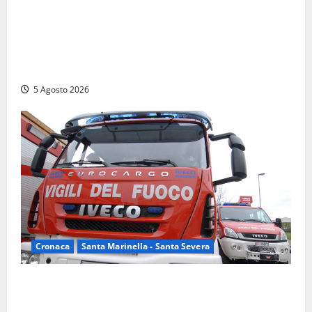
Fratelli d’Italia Civitavecchia: “Precedente
gravissimo. Sindaco e Presidente del Consiglio
calpestano diritti dell’opposizione. Piena solidarietà
a Frascarelli”
5 Agosto 2026
Cronaca
Santa Marinella - Santa Severa
Santa Marinella – Fiamme alla Quartaccia, scattano i
soccorsi: intervento dei Vigili del fuoco