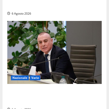
Viterbo, cade dal camion della raccolta rifiuti:
operatore trasportato in ospedale
6 Agosto 2026
Nazionale
Varie
Nucleare: il Parlamento amplia il perimetro delle
attività di Sogin. Dopo il reattore RTS-1 del Cisam
anche il covertitore Euracos di Pavia