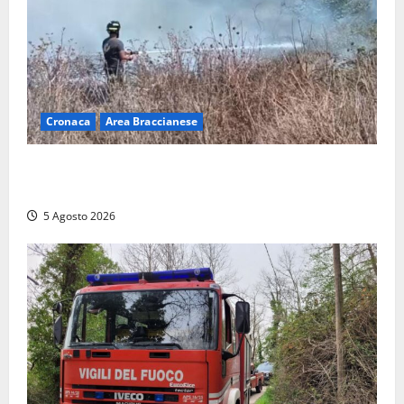
Cronaca
Area Braccianese
Vasto incendio ad Anguillara, fiamme vicino alle
abitazioni: mobilitati i Vigili del fuoco
5 Agosto 2026