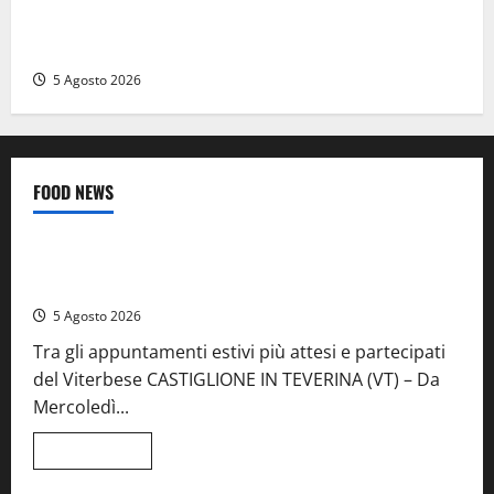
Vetriolo – Festeggiamenti di San Donato, il paese in
festa: ecco il ricco programma
5 Agosto 2026
FOOD NEWS
Food News
Viterbo
A Castiglione in Teverina la 41esima festa del Vino: cantine
aperte, musica e spettacolo
5 Agosto 2026
Tra gli appuntamenti estivi più attesi e partecipati
del Viterbese CASTIGLIONE IN TEVERINA (VT) – Da
Mercoledì...
Leggi
Leggi tutto
di
Food News
più