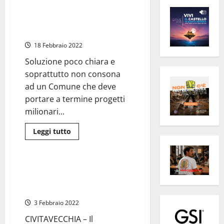
Civitavecchia – Per sostituire
Nunzi chiamato (gratis)
Piacentini per un anno
18 Febbraio 2022
Soluzione poco chiara e
soprattutto non consona
ad un Comune che deve
portare a termine progetti
milionari...
Leggi
Leggi tutto
di
Civitavecchia
più
su
Civitavecchia
–
Civitavecchia – La Svolta:
Per
Cordoglio per la morte di Mauro
sostituire
Nunzi
Nunzi
chiamato
(gratis)
3 Febbraio 2022
Piacentini
per
CIVITAVECCHIA – Il
un