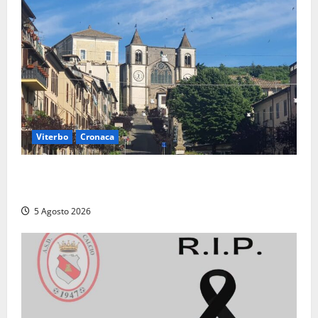
Viterbo
Cronaca
“Acrobazie Enogastronomiche”, a San Martino al
Cimino tre giorni tra sapori, memoria e tradizioni
5 Agosto 2026