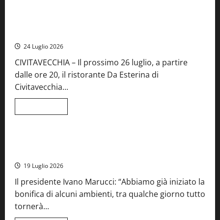
più
su
Montefiascone
brinda
Stecca x Esterina: una serata a quattro mani tra Roma e il
alla
mare di Civitavecchia
sua
Fiera
24 Luglio 2026
del
Vino:
CIVITAVECCHIA – Il prossimo 26 luglio, a partire
inaugurazione
da
dalle ore 20, il ristorante Da Esterina di
record
per
Civitavecchia...
la
66ª
edizione
Leggi
Leggi tutto
di
Cronaca
Food News
Viterbo
più
su
Stecca
x
Montefiascone – I NAS dei carabinieri chiudono la Cantina
Esterina:
Sociale: gravi carenze igieniche
una
serata
19 Luglio 2026
a
quattro
Il presidente Ivano Marucci: “Abbiamo già iniziato la
mani
tra
bonifica di alcuni ambienti, tra qualche giorno tutto
Roma
e
tornerà...
il
mare