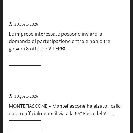
su
A
Castiglione
Birre Preziose, aperte le iscrizioni al Concorso regionale
in
del Lazio
Teverina
la
3 Agosto 2026
41esima
festa
Le imprese interessate possono inviare la
del
Vino:
domanda di partecipazione entro e non oltre
cantine
aperte,
giovedì 8 ottobre VITERBO...
musica
e
spettacolo
Leggi
Leggi tutto
di
Viterbo
Food News
più
su
Birre
Preziose,
Montefiascone brinda alla sua Fiera del Vino: inaugurazione
aperte
da record per la 66ª edizione
le
iscrizioni
3 Agosto 2026
al
Concorso
MONTEFIASCONE – Montefiascone ha alzato i calici
regionale
del
e dato ufficialmente il via alla 66ª Fiera del Vino,...
Lazio
Leggi
Leggi tutto
di
Food News