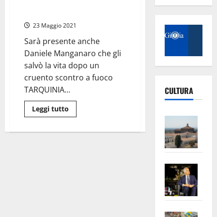
conferimento cittadinanza
nuovo
onoraria a Giuseppe Antoci
vicario
della
23 Maggio 2021
Questura
di
Cuneo
Sarà presente anche
Daniele Manganaro che gli
salvò la vita dopo un
cruento scontro a fuoco
TARQUINIA...
CULTURA
Leggi
Leggi tutto
di
Vite
più
su
–
Tarquinia
L’Un
–
Giornata
ampl
nazionale
della
Saba
la
legalità,
cerimonia
–
No
di
conferimento
Pian
Tax
cittadinanza
apre
Area
onoraria
a
Vite
la
sogl
Giuseppe