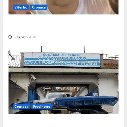
Viterbo
Cronaca
Brutto incidente stradale per Alessio Fiorillo:
Viterbo si stringe al suo “ciuffo”
8 Agosto 2026
Cronaca
Frosinone
Auto sospetta fermata a Fiuggi: la polizia trova un