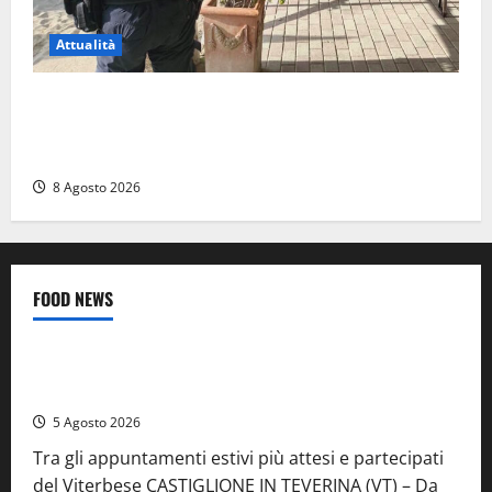
Attualità
Sant’Agostino, la beffa de “La Scogliera”: il Comune
autorizza il chiosco due giorni dopo i sigilli, ma lo
stabilimento resta bloccato
8 Agosto 2026
FOOD NEWS
Food News
Viterbo
A Castiglione in Teverina la 41esima festa del Vino: cantine
aperte, musica e spettacolo
5 Agosto 2026
Tra gli appuntamenti estivi più attesi e partecipati
del Viterbese CASTIGLIONE IN TEVERINA (VT) – Da