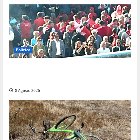
Politica
“Cgil volta le spalle a La Russa e Sberna” a
Marcinelle, Meloni: “Gesto vergognoso”. Landini
replica: “Falso”
8 Agosto 2026