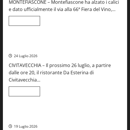
MONTEFIASCONE – Montefiascone ha alzato i calici
regionale
del
e dato ufficialmente il via alla 66ª Fiera del Vino,...
Lazio
Leggi
Leggi tutto
di
Food News
più
su
Montefiascone
brinda
Stecca x Esterina: una serata a quattro mani tra Roma e il
alla
mare di Civitavecchia
sua
Fiera
24 Luglio 2026
del
Vino:
CIVITAVECCHIA – Il prossimo 26 luglio, a partire
inaugurazione
da
dalle ore 20, il ristorante Da Esterina di
record
per
Civitavecchia...
la
66ª
edizione
Leggi
Leggi tutto
di
Cronaca
Food News
Viterbo
più
su
Stecca
x
Montefiascone – I NAS dei carabinieri chiudono la Cantina
Esterina:
Sociale: gravi carenze igieniche
una
serata
19 Luglio 2026
a