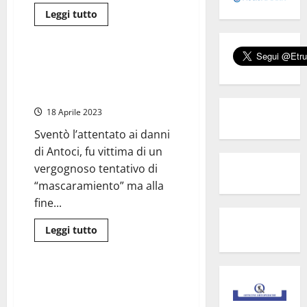
Leggi
Leggi tutto
di
Cronaca
più
su
Messina
–
Tarquinia – Manganaro, eroe
“Protocollo
antimafia, nuovo vicario della
Antoci”
colpisce
Questura di Cuneo
ancora,
23
18 Aprile 2023
arresti
e
Sventò l’attentato ai danni
sequestro
di
di Antoci, fu vittima di un
beni
per
vergognoso tentativo di
frodi
“mascaramiento” ma alla
nell’ambito
dei
fine...
fondi
europei
per
Leggi
Leggi tutto
l’agricoltura
di
Eventi
più
su
Tarquinia
–
Tarquinia – Giornata nazionale
Manganaro,
della legalità, cerimonia di
eroe
antimafia,