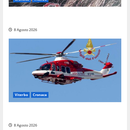
Aveva compiuto 23 anni ieri: Benedetta trovata
morta nell’ex Consorzio agrario
8 Agosto 2026
Viterbo
Cronaca
Piccolo elicottero precipita a Sutri, ricerche in corso
dopo la segnalazione ma si rivela falso allarme
8 Agosto 2026