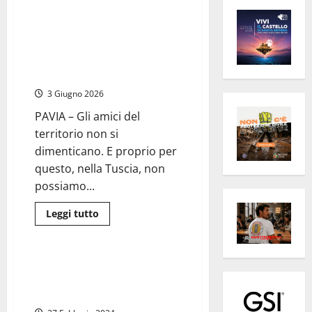
Da Tarquinia a Pavia, l’orgoglio
di Viterbo: Daniele Manganaro
nominato Cavaliere dell’Ordine
al Merito della Repubblica
Italiana
3 Giugno 2026
PAVIA – Gli amici del
territorio non si
dimenticano. E proprio per
questo, nella Tuscia, non
possiamo...
Leggi
Leggi tutto
di
Attualità
più
su
Da
Tarquinia
Roma – Mattarella ha assegnato
a
a Daniele Manganaro la Medaglia
Pavia,
l’orgoglio
d’Oro al Valor Civile
di
Viterbo: