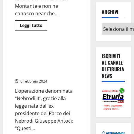
Montante e non ne
ARCHIVI
conosco neanche...
Leggi
Leggi tutto
Archivi
di
Cronaca
più
su
Musumeci
al
Messina – “Protocollo Antoci”
processo
colpisce ancora, 23 arresti e
Montante:
ISCRIVITI
«Nel
sequestro di beni per frodi
AL CANALE
“cerchio
nell’ambito dei fondi europei
magico”
DI ETRURIA
c’era
per l’agricoltura
NEWS
anche
Antoci,
6 Febbraio 2024
io
l’ho
L’operazione denominata
rimosso
dal
“Nebrodi II”, grazie alla
Parco
dei
legge nata dall’ex
Nebrodi»
presidente del Parco dei
Nebrodi Giuseppe Antoci:
“Questi...