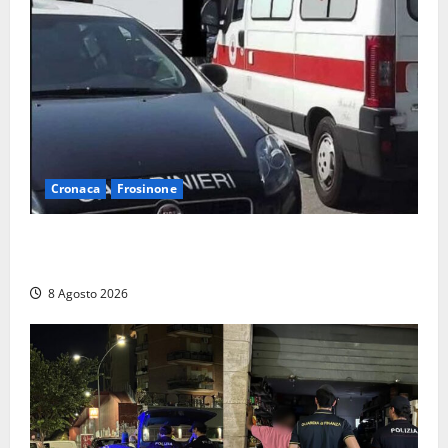
Cronaca
Frosinone
Anziano bloccato con lo spray al peperoncino: per
un 73enne di Esperia scatta la libertà vigilata
8 Agosto 2026