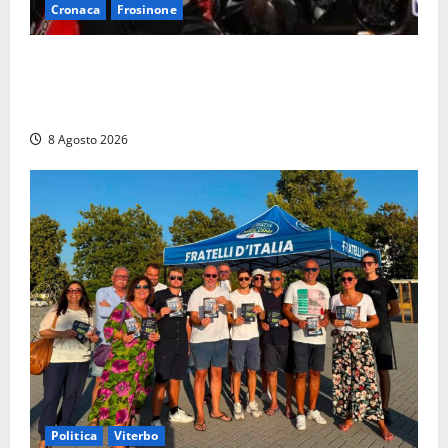
Cronaca
Frosinone
Alessandro Giannetti è morto dopo un mese di
agonia: il giovane carabiniere di Fontana Liri vittima
di un incidente in moto
8 Agosto 2026
Politica
Viterbo