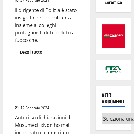
27 Febbraio 2024
Daniele
Manganaro
Il dirigente di Polizia è stato
nominato
Cavaliere
insignito dell’onorificenza
dell’Ordine
al
insieme ai colleghi
Merito
protagonisti del conflitto a
della
Repubblica
fuoco che...
Italiana
Leggi
Leggi tutto
di
Attualità
più
su
Roma
–
Musumeci al processo
Mattarella
Montante: «Nel “cerchio
ha
assegnato
magico” c’era anche Antoci, io
a
l’ho rimosso dal Parco dei
Daniele
ALTRI
Manganaro
Nebrodi»
ARGOMENTI
la
Medaglia
12 Febbraio 2024
d’Oro
al
Altri
Antoci su dichiarazioni di
Valor
Civile
argomenti
Musumeci: «Non ho mai
incontrato e conosciuto