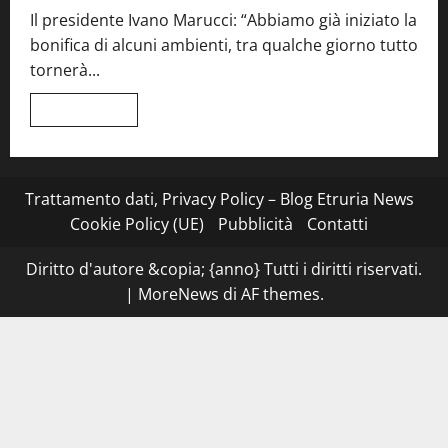
quattro
Il presidente Ivano Marucci: “Abbiamo già iniziato la
mani
tra
bonifica di alcuni ambienti, tra qualche giorno tutto
Roma
e
tornerà...
il
mare
di
Leggi
Leggi tutto
Civitavecchia
di
più
su
Montefiascone
–
I
Trattamento dati, Privacy Policy – Blog Etruria News
NAS
dei
Cookie Policy (UE)
Pubblicità
Contatti
carabinieri
chiudono
la
Diritto d'autore &copia; {anno} Tutti i diritti riservati.
Cantina
Sociale:
|
MoreNews
di AF themes.
gravi
carenze
igieniche