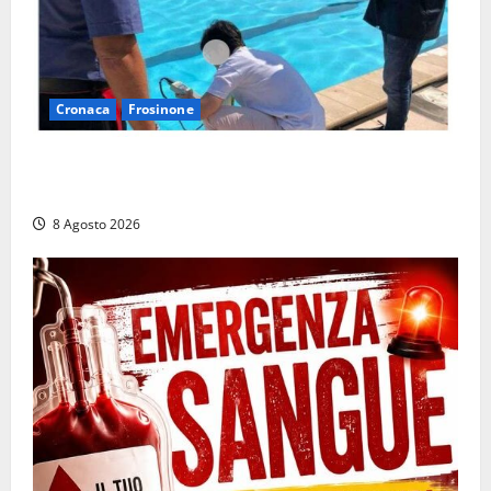
Cronaca
Frosinone
Irregolarità in una piscina di Roccasecca: scattano
la sospensione e una pesante multa
8 Agosto 2026