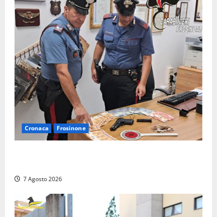
Cronaca
Frosinone
Assalto armato al Conad di Ceccano: lo schianto in
camper e l’arresto lampo a Frosinone
7 Agosto 2026