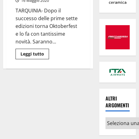
16 Maggio 2020
settembre
e
TARQUINIA- Dopo il
sabato
1
successo delle prime sette
ottobre
due
edizioni torna Oktoberfest
serate
e lo fa con tantissime
tra
birra,
novità. Saranno...
cibo
e
musica!
Leggi
Leggi tutto
di
più
su
Tarquinia
–
Si
comincia
con
l’
Oktoberfest,
ALTRI
due
ARGOMENTI
fine
settimana
tra
fiumi
Altri
di
birra
argomenti
e
musica