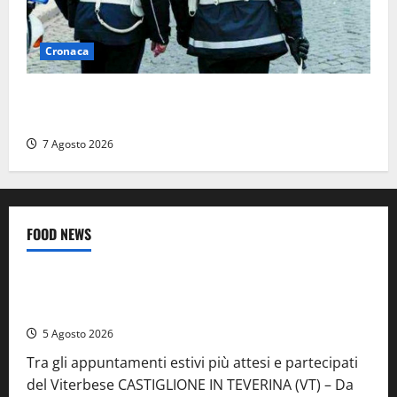
Cronaca
Cinque agenti della Polizia locale arrestati a Milano
dopo denuncia di un pusher
7 Agosto 2026
FOOD NEWS
Food News
Viterbo
A Castiglione in Teverina la 41esima festa del Vino: cantine
aperte, musica e spettacolo
5 Agosto 2026
Tra gli appuntamenti estivi più attesi e partecipati
del Viterbese CASTIGLIONE IN TEVERINA (VT) – Da