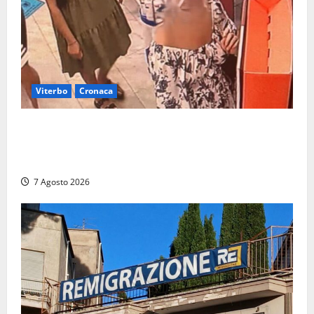
Viterbo
Cronaca
Svaligiano una farmacia a Viterbo davanti alle
telecamere, poi commettono altri furti a Orte: è
caccia a due donne
7 Agosto 2026