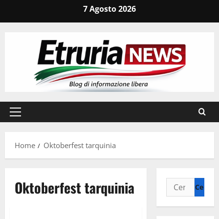
Vai
7 Agosto 2026
al
contenuto
Menu
principale
Home
Oktoberfest tarquinia
Oktoberfest tarquinia
Ricerca
per:
Attualità