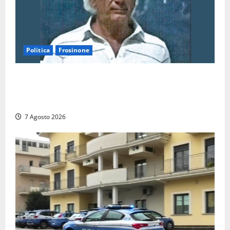
Politica
Frosinone
Verso le elezioni di Frosinone, il Polo Civico si
allarga ancora: ufficiale l’ingresso di Giorgio
Ceccarelli dopo Emanuela Turri
7 Agosto 2026