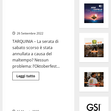
Oktoberfest Tarquinia rilancia…
e raddoppia! Venerdì 30
settembre e sabato 1 ottobre
due serate tra birra, cibo e
musica!
26 Settembre 2022
TARQUINIA – La serata di
sabato scorso è stata
annullata a causa del
maltempo? Nessun
problema: l’Oktoberfest...
Leggi
Leggi tutto
di
Attualità
Eventi
più
su
Oktoberfest
Tarquinia
Tarquinia – Si comincia con l’
rilancia…
Oktoberfest, due fine settimana
e
raddoppia!
tra fiumi di birra e musica live
Venerdì
30