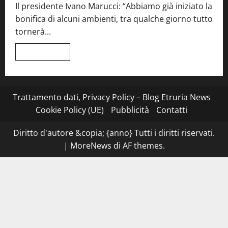
Il presidente Ivano Marucci: “Abbiamo già iniziato la
mani
tra
bonifica di alcuni ambienti, tra qualche giorno tutto
Roma
e
tornerà...
il
mare
di
Leggi
Leggi tutto
Civitavecchia
di
più
su
Montefiascone
–
I
Trattamento dati, Privacy Policy – Blog Etruria News
NAS
dei
Cookie Policy (UE)
Pubblicità
Contatti
carabinieri
chiudono
la
Diritto d'autore &copia; {anno} Tutti i diritti riservati.
Cantina
Sociale:
|
MoreNews
di AF themes.
gravi
carenze
igieniche