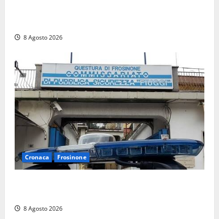
Brutto incidente stradale per Alessio Fiorillo:
Viterbo si stringe al suo “ciuffo”
8 Agosto 2026
Cronaca
Frosinone
Auto sospetta fermata a Fiuggi: la polizia trova un
coltello, cocaina e hashish. Quattro nei guai
8 Agosto 2026