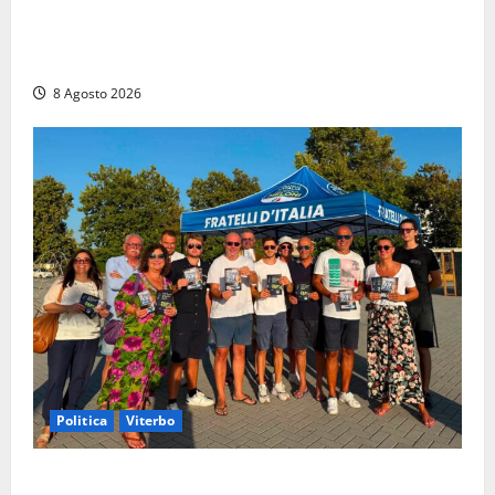
Alessandro Giannetti è morto dopo un mese di
agonia: il giovane carabiniere di Fontana Liri vittima
di un incidente in moto
8 Agosto 2026
Politica
Viterbo
Grande partecipazione ai gazebo di Fratelli d’Italia a