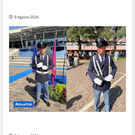
Tra l’8 e il 9 agosto del 117 moriva Traiano.
Civitavecchia, la sua città, non l’ha ricordato
9 Agosto 2026
Attualità
Da Montalto di Castro alla Polizia di Stato: Mattia
Salvati ha giurato a Spoleto