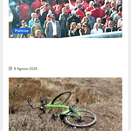
Politica
“Cgil volta le spalle a La Russa e Sberna” a
Marcinelle, Meloni: “Gesto vergognoso”. Landini
replica: “Falso”
8 Agosto 2026