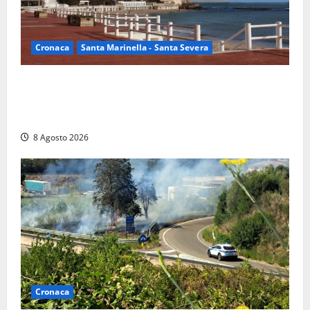
Cronaca
Santa Marinella - Santa Severa
Furti delle chiavi di casa nelle auto, l’allarme arriva
anche a Santa Marinella: “Grazie al libretto i ladri
trovano l’indirizzo”
8 Agosto 2026
Cronaca