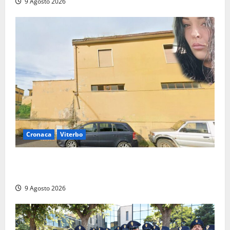
9 Agosto 2026
Cronaca
Viterbo
Morte della 23enne Benedetta all’ex consorzio
agrario, fatale il “festino” del compleanno
9 Agosto 2026