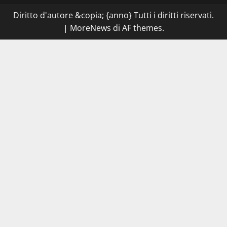
chiudono
la
Diritto d'autore &copia; {anno} Tutti i diritti riservati.
Cantina
Sociale:
|
MoreNews
di AF themes.
gravi
carenze
igieniche