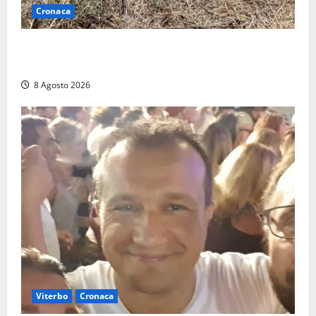
Cronaca
Allarme biciclette a Montalto Marina: «Furti
ovunque, ormai sembra un bike sharing illegale»
8 Agosto 2026
Viterbo
Cronaca