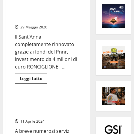
Inaugurato a Ronciglione il
primo ospedale di comunità
della provincia di Viterbo
29 Maggio 2026
Il Sant’Anna
completamente rinnovato
grazie ai fondi del Pnnr,
investimento da 4 milioni di
euro RONCIGLIONE –...
Leggi
Leggi tutto
di
Sanità
più
su
Inaugurato
a
Ronciglione – Ospedale e Casa
Ronciglione
di comunità, lavori in corso per
il
primo
4 milioni di euro
ospedale
di
11 Aprile 2024
comunità
della
A breve numerosi servizi
provincia