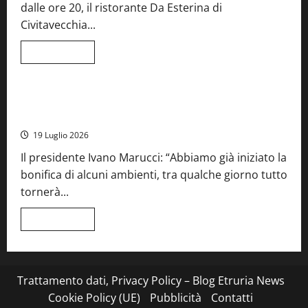
dalle ore 20, il ristorante Da Esterina di
record
per
Civitavecchia...
la
66ª
edizione
Leggi
Leggi tutto
di
Cronaca
Food News
Viterbo
più
su
Stecca
x
Montefiascone – I NAS dei carabinieri chiudono la Cantina
Esterina:
Sociale: gravi carenze igieniche
una
serata
19 Luglio 2026
a
quattro
Il presidente Ivano Marucci: “Abbiamo già iniziato la
mani
tra
bonifica di alcuni ambienti, tra qualche giorno tutto
Roma
e
tornerà...
il
mare
di
Leggi
Leggi tutto
Civitavecchia
di
più
su
Montefiascone
–
I
Trattamento dati, Privacy Policy – Blog Etruria News
NAS
dei
Cookie Policy (UE)
Pubblicità
Contatti
carabinieri