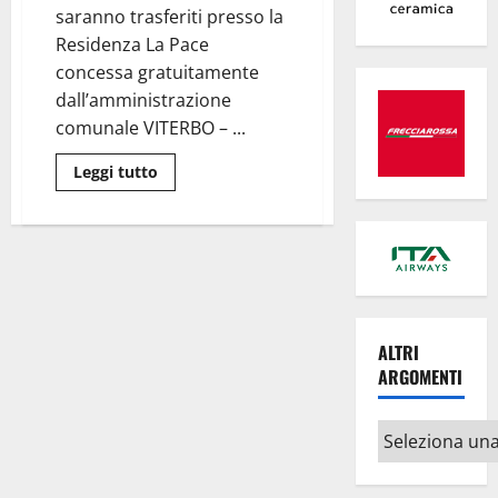
di
saranno trasferiti presso la
Viterbo
Residenza La Pace
concessa gratuitamente
dall’amministrazione
comunale VITERBO – ...
Leggi
Leggi tutto
di
più
su
Ronciglione
–
Ospedale
e
Casa
di
comunità,
lavori
ALTRI
in
corso
ARGOMENTI
per
4
milioni
Altri
di
euro
argomenti