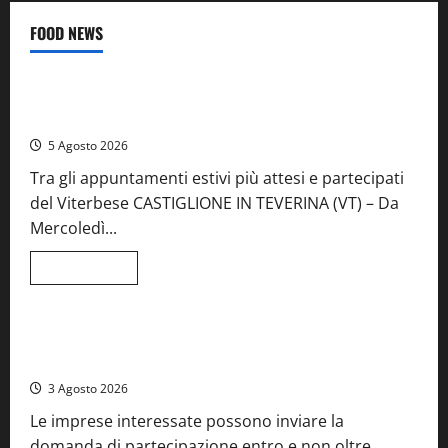
FOOD NEWS
Food News
Viterbo
A Castiglione in Teverina la 41esima festa del Vino: cantine
aperte, musica e spettacolo
5 Agosto 2026
Tra gli appuntamenti estivi più attesi e partecipati
del Viterbese CASTIGLIONE IN TEVERINA (VT) – Da
Mercoledì...
Leggi
Leggi tutto
di
Food News
più
su
A
Castiglione
Birre Preziose, aperte le iscrizioni al Concorso regionale
in
del Lazio
Teverina
la
3 Agosto 2026
41esima
festa
Le imprese interessate possono inviare la
del
Vino:
domanda di partecipazione entro e non oltre