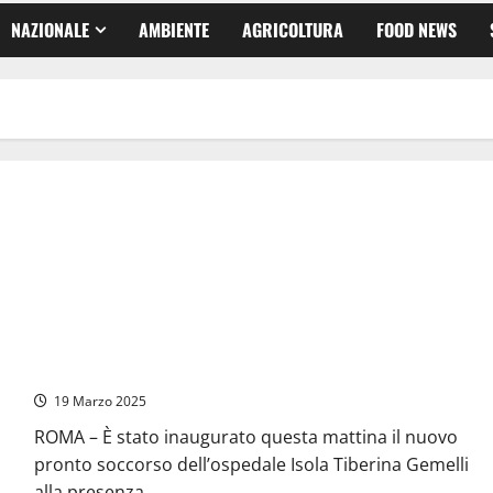
NAZIONALE
AMBIENTE
AGRICOLTURA
FOOD NEWS
Roma – Inaugurato il nuovo pronto soccorso dell’ospedale
Isola Tiberina con 250 metri quadrati di superficie in più
(FOTO)
19 Marzo 2025
ROMA – È stato inaugurato questa mattina il nuovo
pronto soccorso dell’ospedale Isola Tiberina Gemelli
alla presenza...