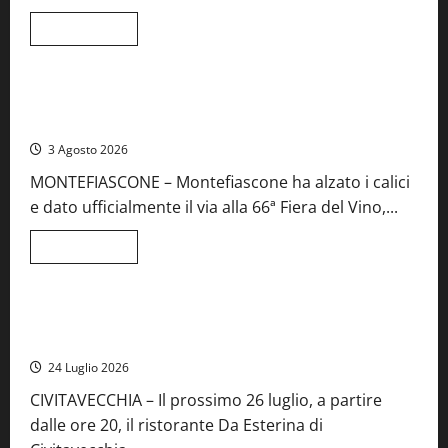
e
spettacolo
Leggi
Leggi tutto
di
Viterbo
Food News
più
su
Birre
Preziose,
Montefiascone brinda alla sua Fiera del Vino: inaugurazione
aperte
da record per la 66ª edizione
le
iscrizioni
3 Agosto 2026
al
Concorso
MONTEFIASCONE – Montefiascone ha alzato i calici
regionale
del
e dato ufficialmente il via alla 66ª Fiera del Vino,...
Lazio
Leggi
Leggi tutto
di
Food News
più
su
Montefiascone
brinda
Stecca x Esterina: una serata a quattro mani tra Roma e il
alla
mare di Civitavecchia
sua
Fiera
24 Luglio 2026
del
Vino:
CIVITAVECCHIA – Il prossimo 26 luglio, a partire
inaugurazione
da
dalle ore 20, il ristorante Da Esterina di
record
per