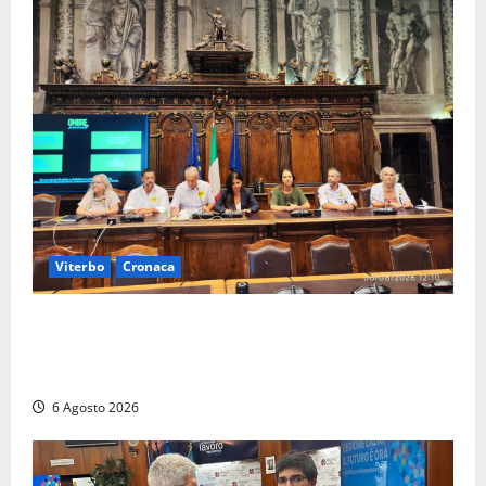
Viterbo
Cronaca
Viterbo – Ombre Festival chiude con successo e
pensa al futuro: “Ora progetto pilota per una Fiera
del Libro nella Tuscia”
6 Agosto 2026