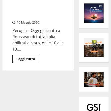
#ElezioniUmbria – Si vota oggi
per il “Patto civico” proposto da
Di Maio
16 Maggio 2020
Perugia – Oggi gli iscritti a
Rousseau di tutta Italia
abilitati al voto, dalle 10 alle
19,...
Leggi
Leggi tutto
di
più
su
#ElezioniUmbria
–
Si
vota
oggi
per
il
“Patto
civico”
proposto
da
Di