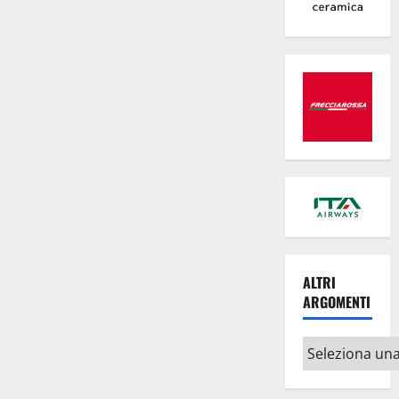
Maio
ALTRI
ARGOMENTI
Altri
argomenti