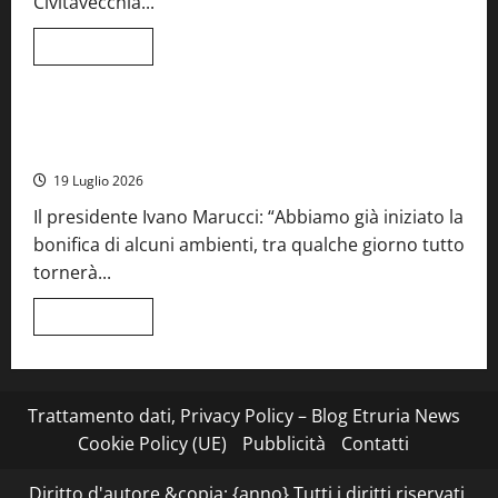
Civitavecchia...
la
66ª
edizione
Leggi
Leggi tutto
di
Cronaca
Food News
Viterbo
più
su
Stecca
x
Montefiascone – I NAS dei carabinieri chiudono la Cantina
Esterina:
Sociale: gravi carenze igieniche
una
serata
19 Luglio 2026
a
quattro
Il presidente Ivano Marucci: “Abbiamo già iniziato la
mani
tra
bonifica di alcuni ambienti, tra qualche giorno tutto
Roma
e
tornerà...
il
mare
di
Leggi
Leggi tutto
Civitavecchia
di
più
su
Montefiascone
–
I
Trattamento dati, Privacy Policy – Blog Etruria News
NAS
dei
Cookie Policy (UE)
Pubblicità
Contatti
carabinieri
chiudono
la
Diritto d'autore &copia; {anno} Tutti i diritti riservati.