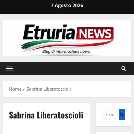
Vai
7 Agosto 2026
al
contenuto
Menu
principale
Home
Sabrina Liberatoscioli
Sabrina Liberatoscioli
Ricerca
per:
Politica
Umbria