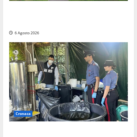
Civitavecchia – Fratelli d’Italia sulle Terme Imperiali:
“Piendibene e Cangani spieghino perché stanno
bloccando un’occasione storica”
6 Agosto 2026
Cronaca
Latina – Carabinieri scoprono raffineria di cocaina