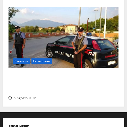
Cronaca
Frosinone
Ceccano – Rapina al Conad: minaccia il cassiere con
la pistola e fugge in camper con il bottino, arresto
lampo
6 Agosto 2026
FOOD NEWS