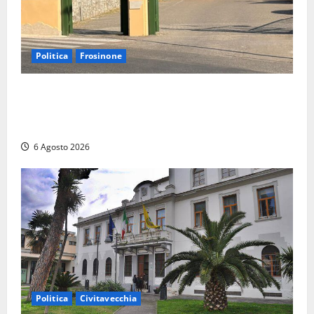
Politica
Frosinone
Ceccano, Sanità: la Regione e il centrodestra
‘firmano’ il decreto per la Casa della Comunità e
rivendicano la vittoria politica
6 Agosto 2026
Politica
Civitavecchia