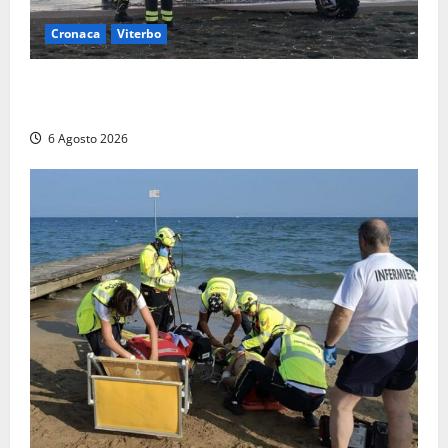
Cronaca
Viterbo
Imbarcazione si capovolge al Lago di Bolsena,
quattro persone messe in salvo dai vigili del fuoco
6 Agosto 2026