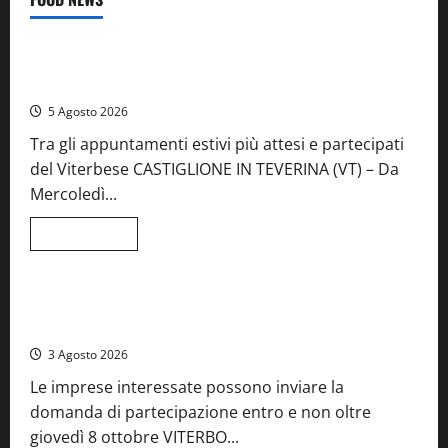
Food News
Viterbo
A Castiglione in Teverina la 41esima festa del Vino: cantine
aperte, musica e spettacolo
5 Agosto 2026
Tra gli appuntamenti estivi più attesi e partecipati
del Viterbese CASTIGLIONE IN TEVERINA (VT) – Da
Mercoledì...
Leggi
Leggi tutto
di
Food News
più
su
A
Castiglione
Birre Preziose, aperte le iscrizioni al Concorso regionale
in
del Lazio
Teverina
la
3 Agosto 2026
41esima
festa
Le imprese interessate possono inviare la
del
Vino:
domanda di partecipazione entro e non oltre
cantine
aperte,
giovedì 8 ottobre VITERBO...
musica