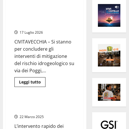
Civitavecchia – San Gordiano, in
corso gli interventi idraulici su
via dei Poggi contro gli
allagamenti
17 Luglio 2026
CIVITAVECCHIA – Si stanno
per concludere gli
interventi di mitigazione
del rischio idrogeologico su
via dei Poggi,...
Leggi
Leggi tutto
di
Cronaca
più
su
Civitavecchia
–
Civitavecchia – Incendio in una
San
villetta di San Gordiano
Gordiano,
in
22 Marzo 2025
corso
gli
L’intervento rapido dei
interventi