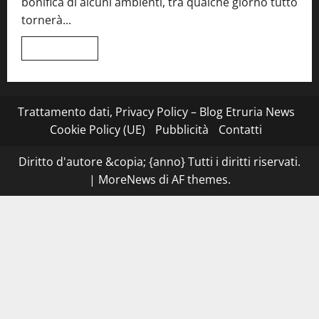
bonifica di alcuni ambienti, tra qualche giorno tutto
Roma
e
tornerà...
il
mare
di
Leggi
Leggi tutto
Civitavecchia
di
più
su
Montefiascone
–
I
Trattamento dati, Privacy Policy – Blog Etruria News
NAS
dei
Cookie Policy (UE)
Pubblicità
Contatti
carabinieri
chiudono
la
Diritto d'autore &copia; {anno} Tutti i diritti riservati.
Cantina
Sociale:
|
MoreNews
di AF themes.
gravi
carenze
igieniche