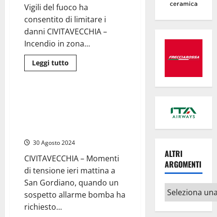
idraulici
Vigili del fuoco ha
su
via
consentito di limitare i
dei
Poggi
danni CIVITAVECCHIA –
contro
gli
Incendio in zona...
allagamenti
Leggi
Leggi tutto
di
Cronaca
più
su
Civitavecchia
–
Civitavecchia – Allarme bomba
Incendio
a San Gordiano: intervengono
in
una
gli artificieri, ma era una
villetta
batteria “capricciosa”
di
San
30 Agosto 2024
Gordiano
ALTRI
CIVITAVECCHIA – Momenti
ARGOMENTI
di tensione ieri mattina a
San Gordiano, quando un
Altri
sospetto allarme bomba ha
argomenti
richiesto...