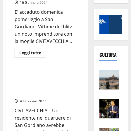
Gordiano
16 Gennaio 2024
E’ accaduto domenica
pomeriggio a San
Gordiano. Vittime del blitz
un noto imprenditore con
la moglie CIVITAVECCHIA...
Leggi
Leggi tutto
CULTURA
di
Civitavecchia
più
su
Civitavecchia
Vite
–
Civitavecchia – Trova un
“Arancia
–
ordigno e lo porta in caserma
meccanica”
in
L’Un
dai carabinieri. Isolata via
centro.
Sangallo per diverse ore
ampl
Coppia
sequestrata
Saba
la
4 Febbraio 2022
in
villa
–
No
e
CIVITAVECCHIA – Un
rapinata
Pian
Tax
residente nel quartiere di
da
apre
malviventi
Area
San Gordiano avrebbe
armati
Vite
la
sogl
e