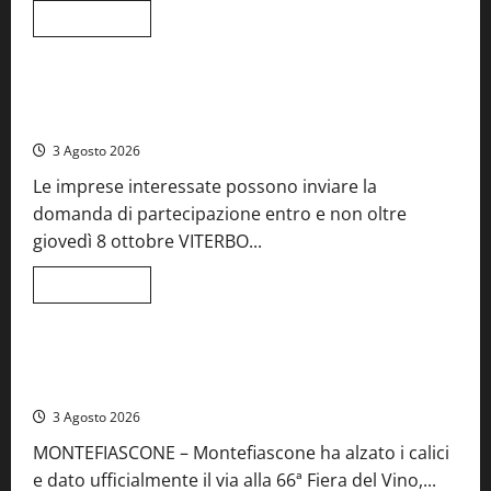
Leggi
Leggi tutto
di
Food News
più
su
A
Castiglione
Birre Preziose, aperte le iscrizioni al Concorso regionale
in
del Lazio
Teverina
la
3 Agosto 2026
41esima
festa
Le imprese interessate possono inviare la
del
Vino:
domanda di partecipazione entro e non oltre
cantine
aperte,
giovedì 8 ottobre VITERBO...
musica
e
spettacolo
Leggi
Leggi tutto
di
Viterbo
Food News
più
su
Birre
Preziose,
Montefiascone brinda alla sua Fiera del Vino: inaugurazione
aperte
da record per la 66ª edizione
le
iscrizioni
3 Agosto 2026
al
Concorso
MONTEFIASCONE – Montefiascone ha alzato i calici
regionale
del
e dato ufficialmente il via alla 66ª Fiera del Vino,...
Lazio