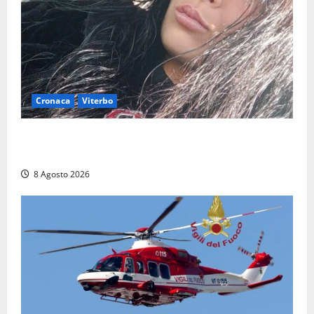
Cronaca
Viterbo
Aveva compiuto 23 anni ieri: Benedetta trovata
morta nell’ex Consorzio agrario
8 Agosto 2026