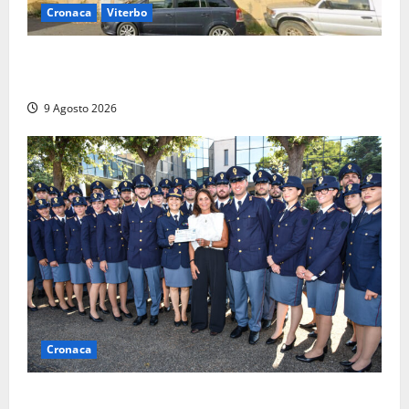
Cronaca
Viterbo
Morte della 23enne Benedetta all’ex consorzio
agrario, fatale il “festino” del compleanno
9 Agosto 2026
Cronaca
I giovani agenti della Polizia donano oltre 3mila