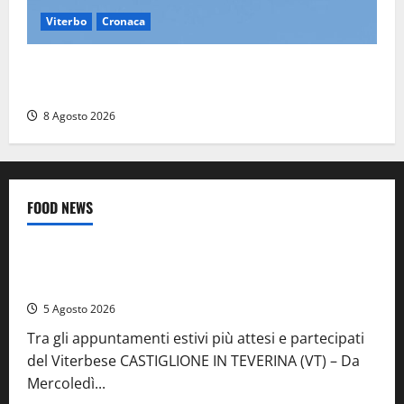
Viterbo
Cronaca
Scattano le ricerche per un piccolo elicottero
precipitato a Sutri: era un falso allarme
8 Agosto 2026
FOOD NEWS
Food News
Viterbo
A Castiglione in Teverina la 41esima festa del Vino: cantine
aperte, musica e spettacolo
5 Agosto 2026
Tra gli appuntamenti estivi più attesi e partecipati
del Viterbese CASTIGLIONE IN TEVERINA (VT) – Da
Mercoledì...