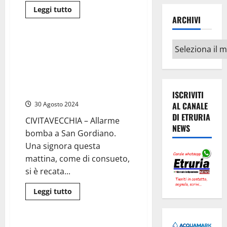
Leggi
Leggi tutto
di
ARCHIVI
Cronaca
più
su
Civitavecchia
Archivi
–
Civitavecchia – Allarme bomba
Allarme
in un’auto a San Gordiano sotto
bomba
a
casa del presidente dell’AdSP
San
Pino Musolino, artificieri al
Gordiano:
intervengono
lavoro
ISCRIVITI
gli
artificieri,
AL CANALE
30 Agosto 2024
ma
era
DI ETRURIA
CIVITAVECCHIA – Allarme
una
NEWS
batteria
bomba a San Gordiano.
“capricciosa”
Una signora questa
mattina, come di consueto,
si è recata...
Leggi
Leggi tutto
di
Civitavecchia
più
su
Civitavecchia
–