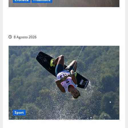
Escursionisti si perdono durante la bufera nelle
montagne di Sora. Elicottero bloccato, soccorsi da
terra
8 Agosto 2026
Sport
Rieti – Mondiali di Wakeboard 2026, Noa Gualtieri è