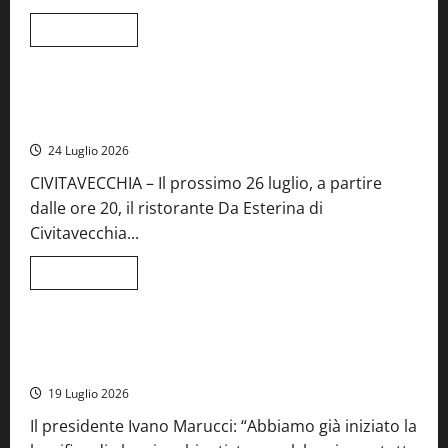
Leggi
Leggi tutto
di
Food News
più
su
Montefiascone
brinda
Stecca x Esterina: una serata a quattro mani tra Roma e il
alla
mare di Civitavecchia
sua
Fiera
24 Luglio 2026
del
Vino:
CIVITAVECCHIA – Il prossimo 26 luglio, a partire
inaugurazione
da
dalle ore 20, il ristorante Da Esterina di
record
per
Civitavecchia...
la
66ª
edizione
Leggi
Leggi tutto
di
Cronaca
Food News
Viterbo
più
su
Stecca
x
Montefiascone – I NAS dei carabinieri chiudono la Cantina
Esterina:
Sociale: gravi carenze igieniche
una
serata
19 Luglio 2026
a
quattro
Il presidente Ivano Marucci: “Abbiamo già iniziato la
mani
tra