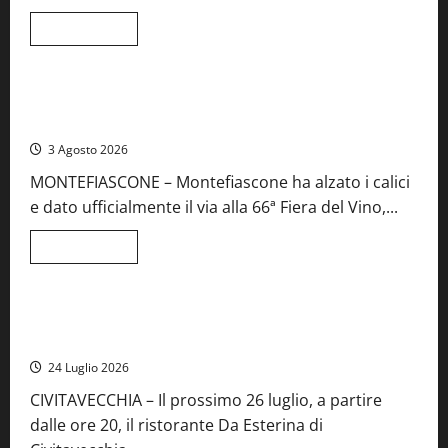
e
spettacolo
Leggi
Leggi tutto
di
Viterbo
Food News
più
su
Birre
Preziose,
Montefiascone brinda alla sua Fiera del Vino: inaugurazione
aperte
da record per la 66ª edizione
le
iscrizioni
3 Agosto 2026
al
Concorso
MONTEFIASCONE – Montefiascone ha alzato i calici
regionale
del
e dato ufficialmente il via alla 66ª Fiera del Vino,...
Lazio
Leggi
Leggi tutto
di
Food News
più
su
Montefiascone
brinda
Stecca x Esterina: una serata a quattro mani tra Roma e il
alla
mare di Civitavecchia
sua
Fiera
24 Luglio 2026
del
Vino:
CIVITAVECCHIA – Il prossimo 26 luglio, a partire
inaugurazione
da
dalle ore 20, il ristorante Da Esterina di
record
per