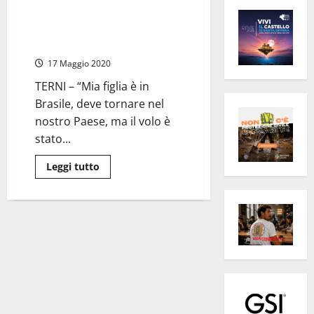
Terni – Coronavirus,
imprenditore Eusebio Belli:
“mia figlia bloccata in Brasile”
17 Maggio 2020
TERNI – “Mia figlia è in
Brasile, deve tornare nel
nostro Paese, ma il volo è
stato...
Leggi
Leggi tutto
di
più
su
Terni
–
Coronavirus,
imprenditore
Eusebio
Belli:
“mia
figlia
bloccata
in
Brasile”