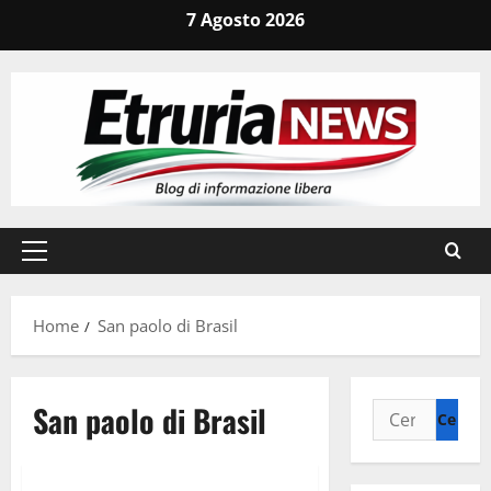
Vai
7 Agosto 2026
al
contenuto
Menu
principale
Home
San paolo di Brasil
San paolo di Brasil
Ricerca
per:
Cronaca