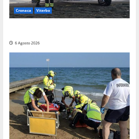
Cronaca
Viterbo
Imbarcazione si capovolge al Lago di Bolsena,
quattro persone messe in salvo dai vigili del fuoco
6 Agosto 2026