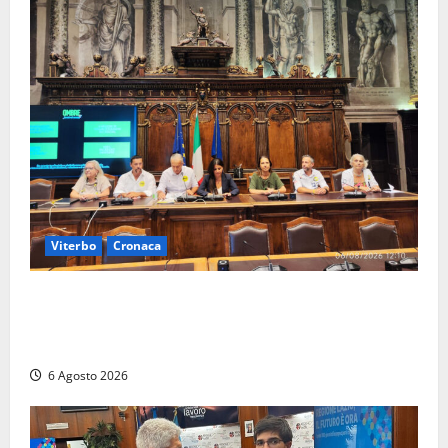
Viterbo
Cronaca
Viterbo – Ombre Festival chiude con successo e
pensa al futuro: “Ora progetto pilota per una Fiera
del Libro nella Tuscia”
6 Agosto 2026