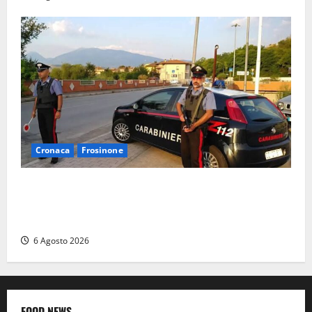
Cronaca
Frosinone
Ceccano – Rapina al Conad: minaccia il cassiere con
la pistola e fugge in camper con il bottino, arresto
lampo
6 Agosto 2026
FOOD NEWS