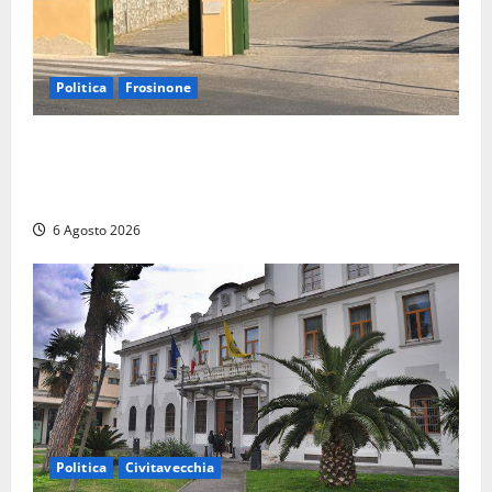
Politica
Frosinone
Ceccano, Sanità: la Regione e il centrodestra
‘firmano’ il decreto per la Casa della Comunità e
rivendicano la vittoria politica
6 Agosto 2026
Politica
Civitavecchia