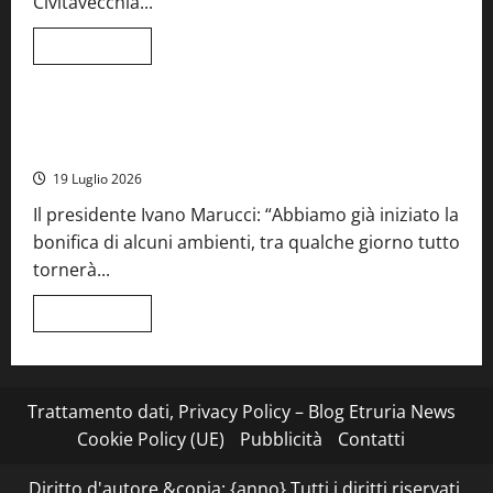
Civitavecchia...
la
66ª
edizione
Leggi
Leggi tutto
di
Cronaca
Food News
Viterbo
più
su
Stecca
x
Montefiascone – I NAS dei carabinieri chiudono la Cantina
Esterina:
Sociale: gravi carenze igieniche
una
serata
19 Luglio 2026
a
quattro
Il presidente Ivano Marucci: “Abbiamo già iniziato la
mani
tra
bonifica di alcuni ambienti, tra qualche giorno tutto
Roma
e
tornerà...
il
mare
di
Leggi
Leggi tutto
Civitavecchia
di
più
su
Montefiascone
–
I
Trattamento dati, Privacy Policy – Blog Etruria News
NAS
dei
Cookie Policy (UE)
Pubblicità
Contatti
carabinieri
chiudono
la
Diritto d'autore &copia; {anno} Tutti i diritti riservati.