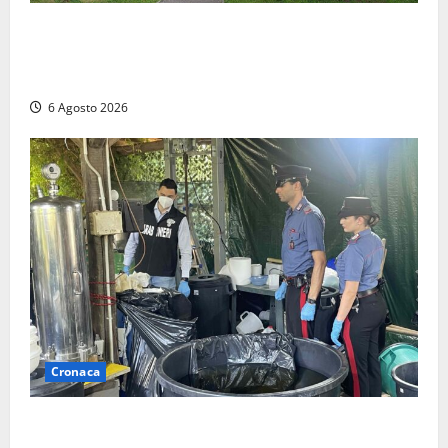
Civitavecchia – Fratelli d’Italia sulle Terme Imperiali:
“Piendibene e Cangani spieghino perché stanno
bloccando un’occasione storica”
6 Agosto 2026
Cronaca
Latina – Carabinieri scoprono raffineria di cocaina