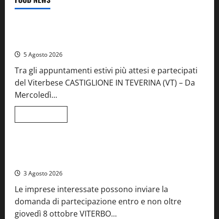
Food News
Viterbo
A Castiglione in Teverina la 41esima festa del Vino: cantine
aperte, musica e spettacolo
5 Agosto 2026
Tra gli appuntamenti estivi più attesi e partecipati
del Viterbese CASTIGLIONE IN TEVERINA (VT) – Da
Mercoledì...
Leggi
Leggi tutto
di
Food News
più
su
A
Castiglione
Birre Preziose, aperte le iscrizioni al Concorso regionale
in
del Lazio
Teverina
la
3 Agosto 2026
41esima
festa
Le imprese interessate possono inviare la
del
Vino:
domanda di partecipazione entro e non oltre
cantine
aperte,
giovedì 8 ottobre VITERBO...
musica