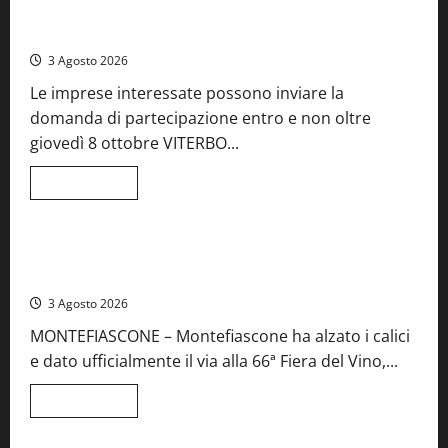
Castiglione
Birre Preziose, aperte le iscrizioni al Concorso regionale
in
del Lazio
Teverina
la
3 Agosto 2026
41esima
festa
Le imprese interessate possono inviare la
del
Vino:
domanda di partecipazione entro e non oltre
cantine
aperte,
giovedì 8 ottobre VITERBO...
musica
e
spettacolo
Leggi
Leggi tutto
di
Viterbo
Food News
più
su
Birre
Preziose,
Montefiascone brinda alla sua Fiera del Vino: inaugurazione
aperte
da record per la 66ª edizione
le
iscrizioni
3 Agosto 2026
al
Concorso
MONTEFIASCONE – Montefiascone ha alzato i calici
regionale
del
e dato ufficialmente il via alla 66ª Fiera del Vino,...
Lazio
Leggi
Leggi tutto
di
Food News
più
su