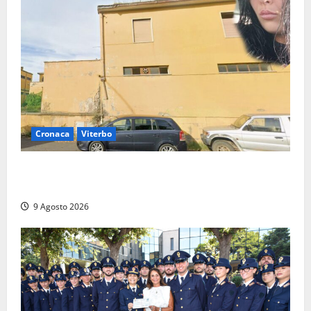
Cronaca
Viterbo
Morte della 23enne Benedetta all’ex consorzio
agrario, fatale il “festino” del compleanno
9 Agosto 2026