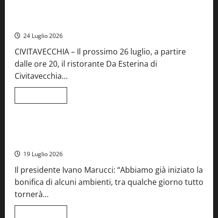
Montefiascone
brinda
Stecca x Esterina: una serata a quattro mani tra Roma e il
alla
mare di Civitavecchia
sua
Fiera
24 Luglio 2026
del
Vino:
CIVITAVECCHIA – Il prossimo 26 luglio, a partire
inaugurazione
da
dalle ore 20, il ristorante Da Esterina di
record
per
Civitavecchia...
la
66ª
edizione
Leggi
Leggi tutto
di
Cronaca
Food News
Viterbo
più
su
Stecca
x
Montefiascone – I NAS dei carabinieri chiudono la Cantina
Esterina:
Sociale: gravi carenze igieniche
una
serata
19 Luglio 2026
a
quattro
Il presidente Ivano Marucci: “Abbiamo già iniziato la
mani
tra
bonifica di alcuni ambienti, tra qualche giorno tutto
Roma
e
tornerà...
il
mare
di
Leggi
Leggi tutto
Civitavecchia