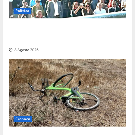
Politica
“Cgil volta le spalle a La Russa e Sberna” a
Marcinelle, Meloni: “Gesto vergognoso”. Landini
replica: “Falso”
8 Agosto 2026
Cronaca
Allarme biciclette a Montalto Marina: «Furti