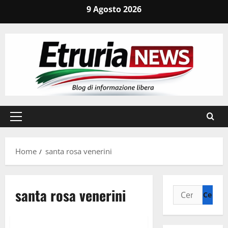
Vai
9 Agosto 2026
al
contenuto
Menu
principale
Home
santa rosa venerini
santa rosa venerini
Ricerca
per:
Attualità