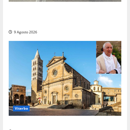
Grave incidente sull’Aurelia tra Ladispoli e
Torrimpietra, corsia per Civitavecchia bloccata per
due ore
9 Agosto 2026
Viterbo
La Diocesi di Viterbo piange don Giuseppe Giulianelli