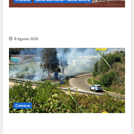
Furti delle chiavi di casa nelle auto, l’allarme arriva
anche a Santa Marinella: “Grazie al libretto i ladri
trovano l’indirizzo”
8 Agosto 2026
Cronaca
Montalto di Castro – Svincolo dell’Aurelia chiuso per
incendio