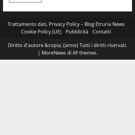
di
più
su
Montefiascone
–
I
Trattamento dati, Privacy Policy – Blog Etruria News
NAS
dei
Cookie Policy (UE)
Pubblicità
Contatti
carabinieri
chiudono
la
Diritto d'autore &copia; {anno} Tutti i diritti riservati.
Cantina
Sociale:
|
MoreNews
di AF themes.
gravi
carenze
igieniche