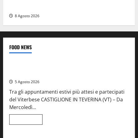
ovunque, ormai sembra un bike sharing illegale»
8 Agosto 2026
FOOD NEWS
Food News
Viterbo
A Castiglione in Teverina la 41esima festa del Vino: cantine
aperte, musica e spettacolo
5 Agosto 2026
Tra gli appuntamenti estivi più attesi e partecipati
del Viterbese CASTIGLIONE IN TEVERINA (VT) – Da
Mercoledì...
Leggi
Leggi tutto
di
Food News
più
su
A