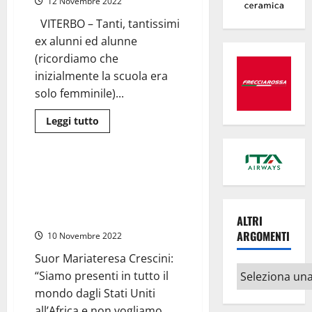
12 Novembre 2022
Venerini,
prima
professione
VITERBO – Tanti, tantissimi
per
ex alunni ed alunne
la
giovane
(ricordiamo che
Rachele
inizialmente la scuola era
solo femminile)...
Leggi
Leggi tutto
di
Attualità
più
su
Viterbo
–
Viterbo – Scuola Maestre Pie
“Voi
Venerini, il ricordo di tanti
ex
alunne
studenti e le cause della
siete
chiusura
pietre
ALTRI
vive”,
ARGOMENTI
10 Novembre 2022
Suor
Mariateresa
risponde
Suor Mariateresa Crescini:
ai
Altri
“Siamo presenti in tutto il
messaggi
sulla
argomenti
mondo dagli Stati Uniti
chiusura
del
all’Africa e non vogliamo