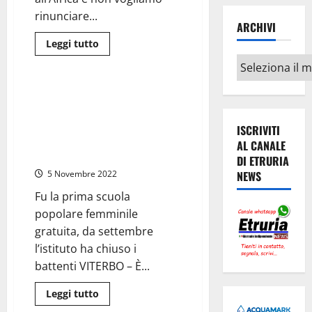
San
Giovanni
rinunciare...
ARCHIVI
Leggi
Leggi tutto
di
Attualità
Archivi
più
su
Viterbo
–
Viterbo – La scuola delle
Scuola
Maestre Pie Venerini
Maestre
Pie
un’eccellenza fondata dalla
ISCRIVITI
Venerini,
viterbese Santa Rosa Venerini
il
AL CANALE
ricordo
non c’è più
DI ETRURIA
di
tanti
NEWS
5 Novembre 2022
studenti
e
Fu la prima scuola
le
cause
popolare femminile
della
chiusura
gratuita, da settembre
l’istituto ha chiuso i
battenti VITERBO – È...
Leggi
Leggi tutto
di