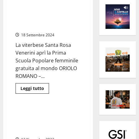
Oriolo Romano – Nuova
vocazione dalle Maestre Pie
Venerini, prima professione per
la giovane Rachele
18 Settembre 2024
La viterbese Santa Rosa
Venerini aprì la Prima
Scuola Popolare femminile
gratuita al mondo ORIOLO
ROMANO –...
Leggi
Leggi tutto
di
Attualità
più
su
Oriolo
Romano
Viterbo – “Voi ex alunne siete
–
pietre vive”, Suor Mariateresa
Nuova
vocazione
risponde ai messaggi sulla
dalle
chiusura del San Giovanni
Maestre
Pie