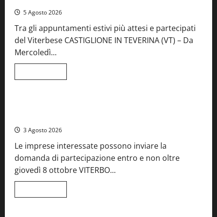
aperte, musica e spettacolo
il
mare
5 Agosto 2026
incontra
l’arte:
Tra gli appuntamenti estivi più attesi e partecipati
nasce
il
del Viterbese CASTIGLIONE IN TEVERINA (VT) – Da
ristorante
ArteMare
Mercoledì...
Leggi
Leggi tutto
di
Food News
più
su
A
Castiglione
Birre Preziose, aperte le iscrizioni al Concorso regionale
in
del Lazio
Teverina
la
3 Agosto 2026
41esima
festa
Le imprese interessate possono inviare la
del
Vino:
domanda di partecipazione entro e non oltre
cantine
aperte,
giovedì 8 ottobre VITERBO...
musica
e
spettacolo
Leggi
Leggi tutto
di
Viterbo
Food News
più
su
Birre