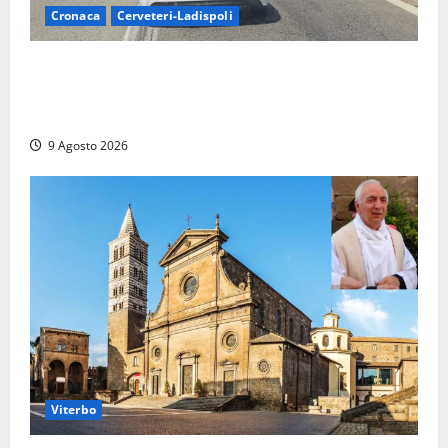
Cronaca
Cerveteri-Ladispoli
Grave incidente sull’Aurelia tra Ladispoli e
Torrimpietra, corsia per Civitavecchia bloccata per
due ore
9 Agosto 2026
Viterbo