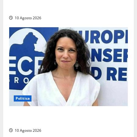
giallazzurri: ultima amichevole allo ‘Stirpe’, ora
testa alla Juve
10 Agosto 2026
Politica
La Russa: «Commenti volgari e sessisti dalla platea,
offesa anche la viterbese Sberna»
10 Agosto 2026