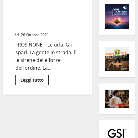
Santopadre – Urla, spari, gente
in strada: ore di terrore tra
paura e rabbia. Comunità
sconvolta
26 Ottobre 2021
FROSINONE – Le urla. Gli
spari. La gente in strada. E
le sirene delle forze
dell’ordine. La...
Leggi
Leggi tutto
di
più
su
Santopadre
–
Urla,
spari,
gente
in
strada:
ore
di
terrore