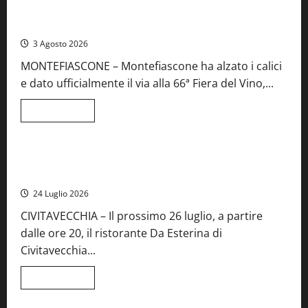
Preziose,
Montefiascone brinda alla sua Fiera del Vino: inaugurazione
aperte
da record per la 66ª edizione
le
iscrizioni
3 Agosto 2026
al
Concorso
MONTEFIASCONE – Montefiascone ha alzato i calici
regionale
del
e dato ufficialmente il via alla 66ª Fiera del Vino,...
Lazio
Leggi
Leggi tutto
di
Food News
più
su
Montefiascone
brinda
Stecca x Esterina: una serata a quattro mani tra Roma e il
alla
mare di Civitavecchia
sua
Fiera
24 Luglio 2026
del
Vino:
CIVITAVECCHIA – Il prossimo 26 luglio, a partire
inaugurazione
da
dalle ore 20, il ristorante Da Esterina di
record
per
Civitavecchia...
la
66ª
edizione
Leggi
Leggi tutto
di
più
su