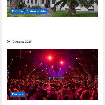
Politica
Civitavecchia
Discarica, maggioranza all’attacco: “Vecchio
impianto e ampliamento sono due procedimenti
diversi”
10 Agosto 2026
Cronaca