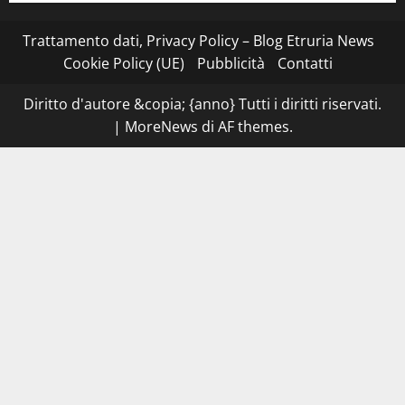
Stecca
x
Esterina:
Trattamento dati, Privacy Policy – Blog Etruria News
una
serata
Cookie Policy (UE)
Pubblicità
Contatti
a
quattro
mani
Diritto d'autore &copia; {anno} Tutti i diritti riservati.
tra
Roma
|
MoreNews
di AF themes.
e
il
mare
di
Civitavecchia