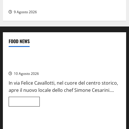
La Diocesi di Viterbo piange don Giuseppe Giulianelli
9 Agosto 2026
FOOD NEWS
Food News
Tarquinia – Dove il mare incontra l’arte: nasce il ristorante
ArteMare
10 Agosto 2026
In via Felice Cavallotti, nel cuore del centro storico,
apre il nuovo locale dello chef Simone Cesarini....
Leggi
Leggi tutto
di
Food News
Viterbo
più
su
Tarquinia
–
A Castiglione in Teverina la 41esima festa del Vino: cantine
Dove