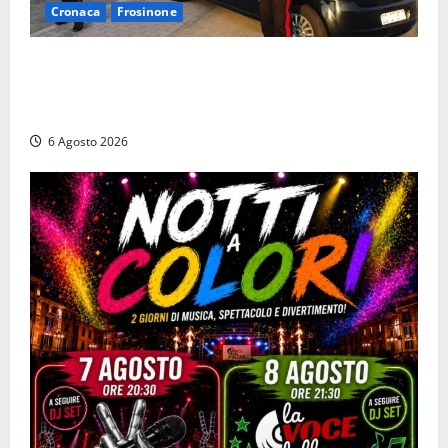
Cronaca
Frosinone
Ceccano – Rapina al Conad: minaccia il cassiere con
la pistola e fugge in camper con il bottino, arresto
lampo
6 Agosto 2026