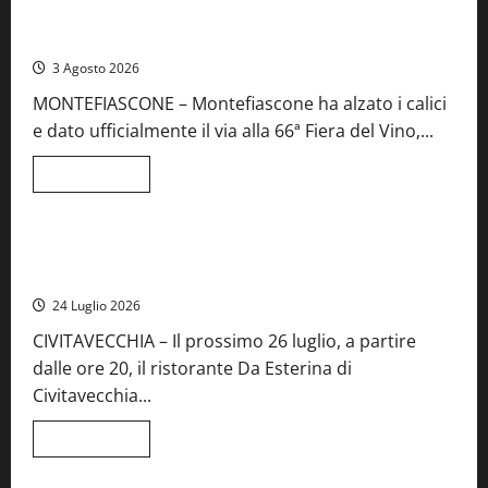
Preziose,
Montefiascone brinda alla sua Fiera del Vino: inaugurazione
aperte
da record per la 66ª edizione
le
iscrizioni
3 Agosto 2026
al
Concorso
MONTEFIASCONE – Montefiascone ha alzato i calici
regionale
del
e dato ufficialmente il via alla 66ª Fiera del Vino,...
Lazio
Leggi
Leggi tutto
di
Food News
più
su
Montefiascone
brinda
Stecca x Esterina: una serata a quattro mani tra Roma e il
alla
mare di Civitavecchia
sua
Fiera
24 Luglio 2026
del
Vino:
CIVITAVECCHIA – Il prossimo 26 luglio, a partire
inaugurazione
da
dalle ore 20, il ristorante Da Esterina di
record
per
Civitavecchia...
la
66ª
edizione
Leggi
Leggi tutto
di
Cronaca
Food News
Viterbo
più
su