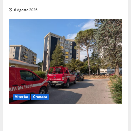
sul posto tracce di bivacchi abusivi
6 Agosto 2026
Viterbo
Cronaca
Viterbo, paura in via Murialdo: anziano minaccia di
lanciarsi dal settimo piano, salvato dai soccorritori
(FOTO)