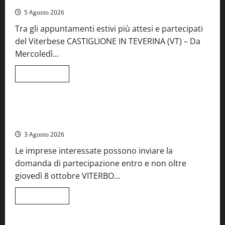
5 Agosto 2026
Tra gli appuntamenti estivi più attesi e partecipati
del Viterbese CASTIGLIONE IN TEVERINA (VT) – Da
Mercoledì...
Leggi
Leggi tutto
di
Food News
più
su
A
Castiglione
Birre Preziose, aperte le iscrizioni al Concorso regionale
in
del Lazio
Teverina
la
3 Agosto 2026
41esima
festa
Le imprese interessate possono inviare la
del
Vino:
domanda di partecipazione entro e non oltre
cantine
aperte,
giovedì 8 ottobre VITERBO...
musica
e
spettacolo
Leggi
Leggi tutto
di
Viterbo
Food News
più
su
Birre