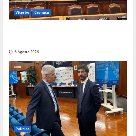
Viterbo
Cronaca
Viterbo – Ombre Festival chiude con successo e
pensa al futuro: “Ora progetto pilota per una Fiera
del Libro nella Tuscia”
6 Agosto 2026
Politica