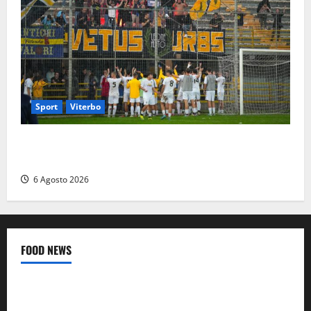
Sport
Viterbo
Calcio – Serie D, la Viterbese riparte dal girone G:
ufficializzati gli organici della stagione 2026-2027
6 Agosto 2026
FOOD NEWS
Food News
Viterbo
A Castiglione in Teverina la 41esima festa del Vino: cantine
aperte, musica e spettacolo