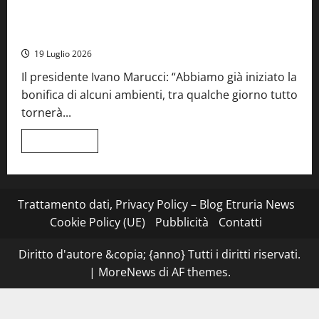
Stecca
x
Montefiascone – I NAS dei carabinieri chiudono la Cantina
Esterina:
Sociale: gravi carenze igieniche
una
serata
19 Luglio 2026
a
quattro
Il presidente Ivano Marucci: “Abbiamo già iniziato la
mani
tra
bonifica di alcuni ambienti, tra qualche giorno tutto
Roma
e
tornerà...
il
mare
di
Leggi
Leggi tutto
Civitavecchia
di
più
su
Montefiascone
–
I
Trattamento dati, Privacy Policy – Blog Etruria News
NAS
dei
Cookie Policy (UE)
Pubblicità
Contatti
carabinieri
chiudono
la
Diritto d'autore &copia; {anno} Tutti i diritti riservati.
Cantina
Sociale:
|
MoreNews
di AF themes.
gravi
carenze
igieniche