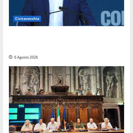
Civitavecchia
Civitavecchia – Fosso Crepacuore, Grasso (FdI): “Il
Comune sapeva del parere favorevole al rinnovo
dell’AIA e non ha informato il Consiglio”
6 Agosto 2026