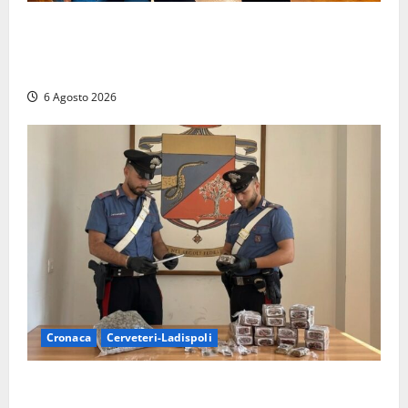
Sicurezza nei Comuni del Lazio, il consigliere
Sabatini (FdI) presenta proposta di legge per alzare
la qualità della vita
6 Agosto 2026
Cronaca
Cerveteri-Ladispoli
Blitz dei Carabinieri a Ladispoli: in una casa trovati
7 kg di hashish e una donna chiusa a chiave