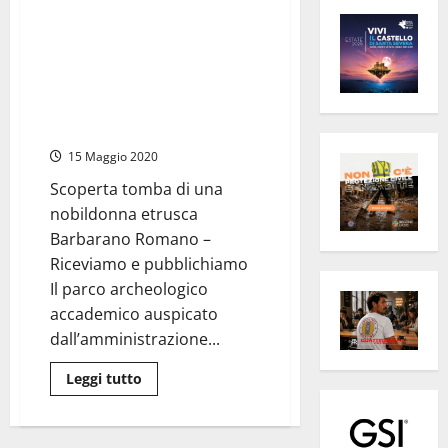
Barbarano Romano, Il sindaco
Marchesi: “Il parco archeologico
accademico comincia ad essere
realtà” rinvenuti gioielli,
suppellettili e resti dello
scheletro
15 Maggio 2020
Scoperta tomba di una
nobildonna etrusca
Barbarano Romano –
Riceviamo e pubblichiamo
Il parco archeologico
accademico auspicato
dall’amministrazione...
Leggi
Leggi tutto
di
più
su
Barbarano
Romano,