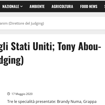
NAZIONALE
AMBIENTE
AGRICOLTURA
FOOD NEWS
anim (Direttore del Judging)
li Stati Uniti; Tony Abou-
dging)
Tarquinia – L’azienda Valle del Marta alla competizione
mondiale di alcolici di San Francisco
17 Maggio 2020
Tre le specialità presentate: Brandy Numa, Grappa