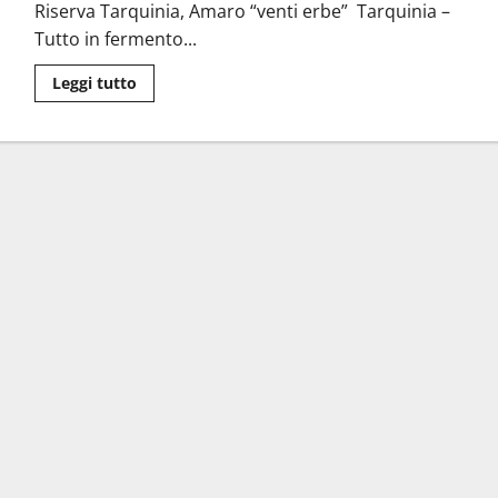
Riserva Tarquinia, Amaro “venti erbe” Tarquinia –
Tutto in fermento...
Leggi
Leggi tutto
di
più
su
Tarquinia
–
L’azienda
Valle
del
Marta
alla
competizione
mondiale
di
alcolici
di
San
Francisco