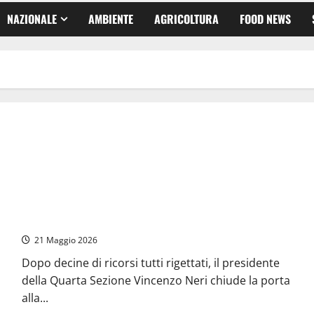
NAZIONALE
AMBIENTE
AGRICOLTURA
FOOD NEWS
Discarica di Aprilia, il Consiglio di Stato boccia l’ennesima
sospensiva: e ora chi ricorre dovrà pagare una garanzia
21 Maggio 2026
Dopo decine di ricorsi tutti rigettati, il presidente
della Quarta Sezione Vincenzo Neri chiude la porta
alla...