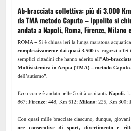
Ab-bracciata collettiva: più di 3.000 K
da TMA metodo Caputo – Ippolito si chi
andata a Napoli, Roma, Firenze, Milano 
ROMA
–
Si è chiusa ieri la lunga maratona acquatic
complessivamente dai quasi 3.500
tra ragazzi affett
semplici cittadini che hanno aderito all”
Ab-bracciata
Multisistemica in Acqua (TMA) – metodo Caputo-
dell’autismo”.
Ecco come è andata nelle 5 città ospitanti:
Napoli
: 1
867;
Firenze
: 448, Km 612;
Milano
: 225, Km 300;
Con quasi mille bracciate ciascuno, dunque, giovani
ore consecutive di sport, divertimento e rifl