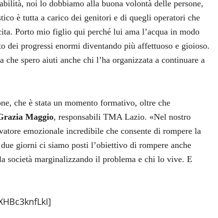
sabilità, noi lo dobbiamo alla buona volontà delle persone,
tico è tutta a carico dei genitori e di quegli operatori che
scita. Porto mio figlio qui perché lui ama l’acqua in modo
o dei progressi enormi diventando più affettuoso e gioioso.
a che spero aiuti anche chi l’ha organizzata a continuare a
one, che è stata un momento formativo, oltre che
 Grazia Maggio
, responsabili TMA Lazio. «Nel nostro
ivatore emozionale incredibile che consente di rompere la
i due giorni ci siamo posti l’obiettivo di rompere anche
lla società marginalizzando il problema e chi lo vive. E
XHBc3knfLkI]