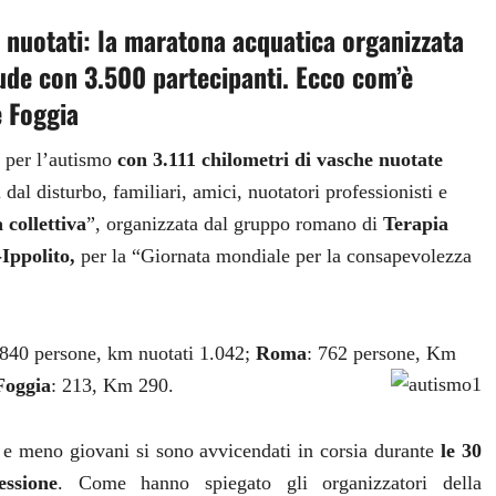
m nuotati: la maratona acquatica organizzata
ude con 3.500 partecipanti. Ecco com’è
e Foggia
a per l’autismo
con 3.111 chilometri di vasche nuotate
i dal disturbo, familiari, amici, nuotatori professionisti e
 collettiva
”, organizzata dal gruppo romano di
Terapia
Ippolito,
per la “Giornata mondiale per la consapevolezza
.840 persone, km nuotati 1.042;
Roma
: 762 persone, Km
Foggia
: 213, Km 290.
 e meno giovani si sono avvicendati in corsia durante
le 30
essione
. Come hanno spiegato gli organizzatori della