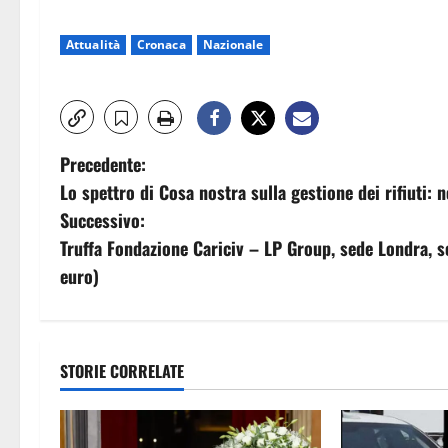
Attualità
Cronaca
Nazionale
N
Precedente:
Lo spettro di Cosa nostra sulla gestione dei rifiuti: n
a
Successivo:
v
Truffa Fondazione Cariciv – LP Group, sede Londra, s
euro)
i
g
a
STORIE CORRELATE
z