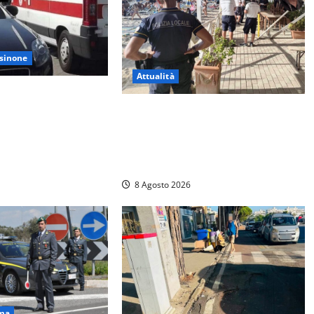
sinone
Attualità
to con lo spray al
per un 73enne di
Sant’Agostino, la beffa de “La
la libertà vigilata
Scogliera”: il Comune autorizza il
chiosco due giorni dopo i sigilli,
ma lo stabilimento resta bloccato
8 Agosto 2026
ma